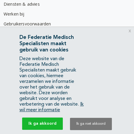
Diensten & advies
Werken bij
Gebruikersvoorwaarden
x
Privacyverklaring
De Federatie Medisch
Specialisten maakt
Contact
gebruik van cookies
Mercatorlaan 1200
Deze website van de
3528 BL Utrecht
Federatie Medisch
Specialisten maakt gebruik
van cookies, hiermee
(088) 505 34 34
verzamelen we informatie
info@richtlijnendatabase.nl
over het gebruik van de
website. Deze worden
gebruikt voor analyse en
YouTube
LinkedIn
verbetering van de website.
Ik
wil meer informatie
KvK Federatie Medisch Specialisten:
40483480
Ik ga akkoord
Ik ga niet akkoord
Privacyverklaring