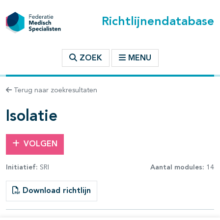
Richtlijnendatabase
t inhoudsopgave
ZOEK
MENU
n binnen deze richtlijn
Terug naar zoekresultaten
les openklappen
Isolatie
VOLGEN
Initiatief:
SRI
Aantal modules:
14
pagina's open- en dichtklappen
Download richtlijn
pagina's open- en dichtklappen
pagina's open- en dichtklappen