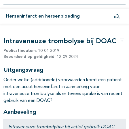
pagina's open- en dichtklappen
Herseninfarct en hersenbloeding
Open i
pagina's open- en dichtklappen
Intraveneuze trombolyse bij DOAC
Opti
Publicatiedatum:
10-04-2019
Beoordeeld op geldigheid:
12-09-2024
Uitgangsvraag
Onder welke (additionele) voorwaarden komt een patiënt
met een acuut herseninfarct in aanmerking voor
intraveneuze trombolyse als er tevens sprake is van recent
gebruik van een DOAC?
Aanbeveling
pagina's open- en dichtklappen
Intraveneuze trombolytica bij actief gebruik DOAC