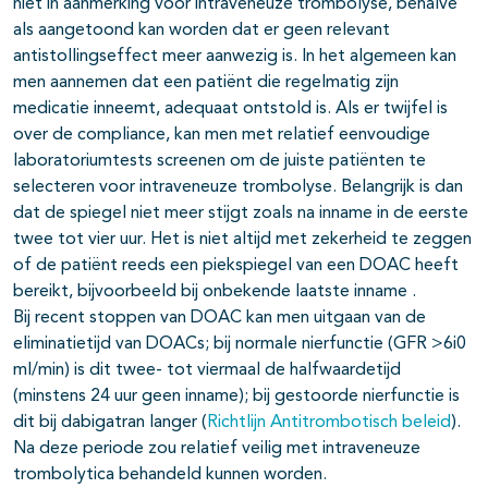
niet in aanmerking voor intraveneuze trombolyse, behalve
als aangetoond kan worden dat er geen relevant
antistollingseffect meer aanwezig is. In het algemeen kan
men aannemen dat een patiënt die regelmatig zijn
medicatie inneemt, adequaat ontstold is. Als er twijfel is
over de compliance, kan men met relatief eenvoudige
laboratoriumtests screenen om de juiste patiënten te
selecteren voor intraveneuze trombolyse. Belangrijk is dan
dat de spiegel niet meer stijgt zoals na inname in de eerste
twee tot vier uur. Het is niet altijd met zekerheid te zeggen
of de patiënt reeds een piekspiegel van een DOAC heeft
bereikt, bijvoorbeeld bij onbekende laatste inname .
Bij recent stoppen van DOAC kan men uitgaan van de
eliminatietijd van DOACs; bij normale nierfunctie (GFR >6i0
ml/min) is dit twee- tot viermaal de halfwaardetijd
(minstens 24 uur geen inname); bij gestoorde nierfunctie is
dit bij dabigatran langer (
Richtlijn Antitrombotisch beleid
).
Na deze periode zou relatief veilig met intraveneuze
trombolytica behandeld kunnen worden.