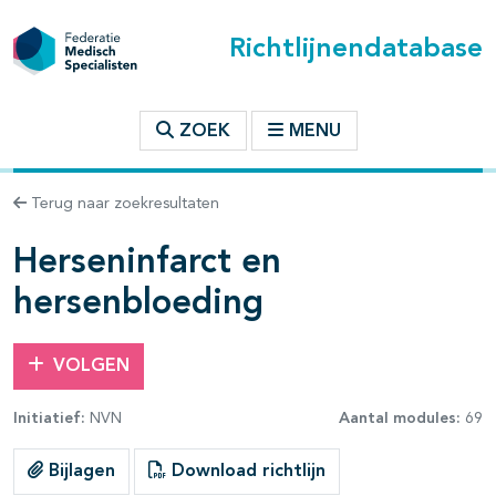
Richtlijnendatabase
t inhoudsopgave
ZOEK
MENU
n binnen deze richtlijn
Terug naar zoekresultaten
les openklappen
Herseninfarct en
hersenbloeding
VOLGEN
Initiatief:
NVN
Aantal modules:
69
pagina's open- en dichtklappen
Bijlagen
Download richtlijn
pagina's open- en dichtklappen