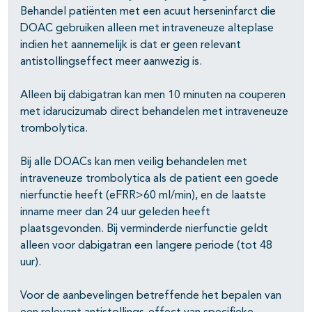
Behandel patiënten met een acuut herseninfarct die
pagina's open- en dichtklappen
DOAC gebruiken alleen met intraveneuze alteplase
indien het aannemelijk is dat er geen relevant
pagina's open- en dichtklappen
antistollingseffect meer aanwezig is.
Alleen bij dabigatran kan men 10 minuten na couperen
met idarucizumab direct behandelen met intraveneuze
trombolytica.
Bij alle DOACs kan men veilig behandelen met
intraveneuze trombolytica als de patient een goede
nierfunctie heeft (eFRR>60 ml/min), en de laatste
inname meer dan 24 uur geleden heeft
plaatsgevonden. Bij verminderde nierfunctie geldt
alleen voor dabigatran een langere periode (tot 48
uur).
Voor de aanbevelingen betreffende het bepalen van