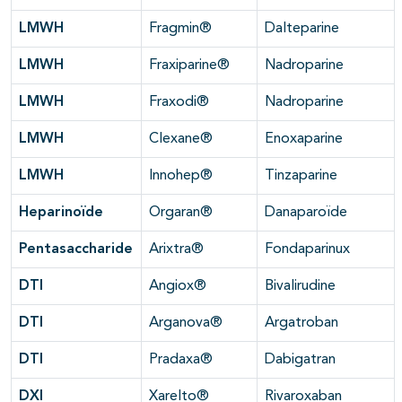
LMWH
Fragmin®
Dalteparine
LMWH
Fraxiparine®
Nadroparine
LMWH
Fraxodi®
Nadroparine
LMWH
Clexane®
Enoxaparine
LMWH
Innohep®
Tinzaparine
Heparinoïde
Orgaran®
Danaparoïde
Pentasaccharide
Arixtra®
Fondaparinux
DTI
Angiox®
Bivalirudine
DTI
Arganova®
Argatroban
DTI
Pradaxa®
Dabigatran
DXI
Xarelto®
Rivaroxaban