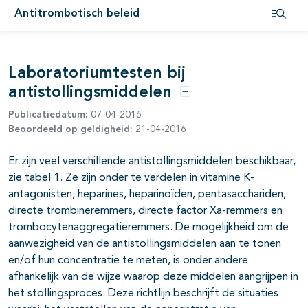
Antitrombotisch beleid
Open i
pagina's open- en dichtklappen
Laboratoriumtesten bij
pagina's open- en dichtklappen
antistollingsmiddelen
pagina's open- en dichtklappen
Opties
Publicatiedatum:
07-04-2016
Beoordeeld op geldigheid:
21-04-2016
pagina's open- en dichtklappen
Er zijn veel verschillende antistollingsmiddelen beschikbaar,
zie tabel 1. Ze zijn onder te verdelen in vitamine K-
pagina's open- en dichtklappen
antagonisten, heparines, heparinoïden, pentasacchariden,
directe trombineremmers, directe factor Xa-remmers en
pagina's open- en dichtklappen
trombocytenaggregatieremmers. De mogelijkheid om de
pagina's open- en dichtklappen
aanwezigheid van de antistollingsmiddelen aan te tonen
en/of hun concentratie te meten, is onder andere
pagina's open- en dichtklappen
afhankelijk van de wijze waarop deze middelen aangrijpen in
het stollingsproces. Deze richtlijn beschrijft de situaties