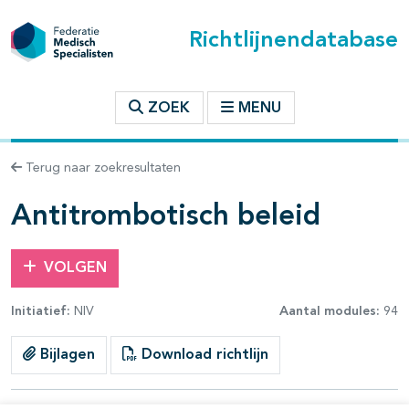
Richtlijnendatabase
t inhoudsopgave
ZOEK
MENU
n binnen deze richtlijn
Terug naar zoekresultaten
les openklappen
Antitrombotisch beleid
VOLGEN
Initiatief:
NIV
Aantal modules:
94
pagina's open- en dichtklappen
Bijlagen
Download richtlijn
pagina's open- en dichtklappen