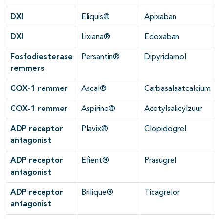
DXI
Eliquis®
Apixaban
DXI
Lixiana®
Edoxaban
Fosfodiesterase
Persantin®
Dipyridamol
remmers
COX-1 remmer
Ascal®
Carbasalaatcalcium
COX-1 remmer
Aspirine®
Acetylsalicylzuur
ADP receptor
Plavix®
Clopidogrel
antagonist
ADP receptor
Efient®
Prasugrel
antagonist
ADP receptor
Brilique®
Ticagrelor
antagonist