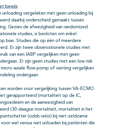
et bewijs
van unloading vergeleken met geen unloading bij
werd daarbij onderscheid gemaakt tussen
ting. Gezien de afwezigheid van randomized
ationele studies, is besloten om enkel
 op bias. Studies die op één of meerdere
erd. Er zijn twee observationele studies met
bruik van een IABP vergelijken met geen
ergaan. Er zijn geen studies met een low risk
 micro-axiale flow pomp of venting vergelijken
ndeling ondergaan.
okken worden voor vergelijking tussen VA-ECMO
t gerapporteerd (mortaliteit op de IC,
 longoedeem en de aanwezigheid van
erd (30-daagse mortaliteit, mortaliteit in het
puntschatter (odds ratio) bij niet-zeldzame
voor wel versus niet unloaden bij patiënten die