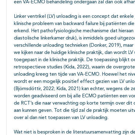
een VA-ECMO behandeling ondergaan zal dan ook afhan
Linker ventrikel (LV) unloading is een concept dat enke
klinische probleem van backward failure bij patiënten
erkend. Het pathofysiologische mechanisme dat hieraan te
diastolische linkerkamer druk), is inmiddels goed uitgez
verschillende unloading technieken (Donker, 2019), maar
we kijken naar de huidige klinische praktijk, dan wordt 
toegepast in de klinische praktijk. De toepassing blijkt
retrospectieve studies (Kida, 2022), waarin de overgrot
unloading kreeg ten tijde van VA-ECMO. Hoewel het nive
wordt er een mogelijk positief effect gezien van LV unl
(Björnsdóttir, 2022; Kida, 2021) kan echter, wegens de ze
worden geadviseerd om bij alle ECMO patiënten een vorm
de RCT’s die naar verwachting op korte termijn over dit o
aan kunnen geven. Tot die tijd zal de praktijk moeten 
over al dan niet toepassen van LV unloading.
Wat niet is besproken in de literatuursamenvatting zijn