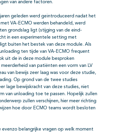
gen van andere factoren.
le jaren geleden werd geïntroduceerd nadat het
 die met VA-ECMO werden behandeld, werd
n grondslag ligt (stijging van de eind-
ocht in een experimentele setting met
 ligt buiten het bestek van deze module. Als
LV unloading ten tijde van VA-ECMO frequent
 ook uit de in deze module besproken
e meerderheid van patiënten een vorm van LV
au van bewijs zeer laag was voor deze studie,
oading. Op grond van de twee studies
er lage bewijskracht van deze studies, niet
 van unloading toe te passen. Hopelijk zullen
nderwerp zullen verschijnen, hier meer richting
uitwijzen hoe door ECMO teams wordt besloten
 de evenzo belangrijke vragen op welk moment