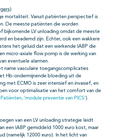
rgers)
mortaliteit. Vanuit patiënten perspectief is
ren. De meeste patiënten die worden
f bijkomende LV unloading omdat de meeste
erd en beademd zijn. Echter, ook een wakkere
gstens het geluid dat een werkende IABP die
 en micro-axiale flow pomp is de werking van
van eventuele alarmen.
et name vasculaire toegangscomplicaties
et Hb-ondermijnende bloeding uit de
g met ECMO is zeer intensief en invasief, en
ben voor optimalisatie van het comfort van de
C-Patiënten, ‘module preventie van PICS’
).
oegen van een LV unloading strategie leidt
van een IABP gemiddeld 1000 euro kost, maar
 (namelijk 12000 euro). In het licht van