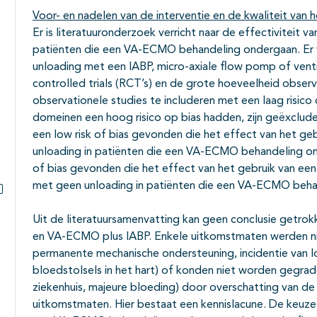
Voor- en nadelen van de interventie en de kwaliteit van h
Er is literatuuronderzoek verricht naar de effectiviteit 
patiënten die een VA-ECMO behandeling ondergaan. Er 
unloading met een IABP, micro-axiale flow pomp of ven
controlled trials (RCT’s) en de grote hoeveelheid observ
observationele studies te includeren met een laag risico
domeinen een hoog risico op bias hadden, zijn geëxclude
een low risk of bias gevonden die het effect van het ge
unloading in patiënten die een VA-ECMO behandeling ond
of bias gevonden die het effect van het gebruik van een
met geen unloading in patiënten die een VA-ECMO beha
Subpagina's open- en dichtklappen
Uit de literatuursamenvatting kan geen conclusie getr
en VA-ECMO plus IABP. Enkele uitkomstmaten werden nie
permanente mechanische ondersteuning, incidentie van
bloedstolsels in het hart) of konden niet worden gegrade
ziekenhuis, majeure bloeding) door overschatting van de 
uitkomstmaten. Hier bestaat een kennislacune. De keuze 