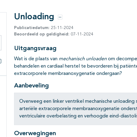
Unloading
Opties
Publicatiedatum:
25-11-2024
Beoordeeld op geldigheid:
07-11-2024
Uitgangsvraag
eken binnen deze richtlijn
Wat is de plaats van
mechanisch
unloaden
om decompens
behandelen en cardiaal herstel te bevorderen bij patiën
Alles openklappen
extracorporele membraanoxygenatie ondergaan?
Aanbeveling
Overweeg een linker ventrikel mechanische unloading s
arteriële extracorporele membraanoxygenatie onderst
ventriculaire overbelasting en verhoogde eind-diastoli
Overwegingen