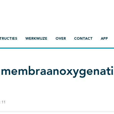
TRUCTIES
WERKWIJZE
OVER
CONTACT
APP
e membraanoxygenat
:
11