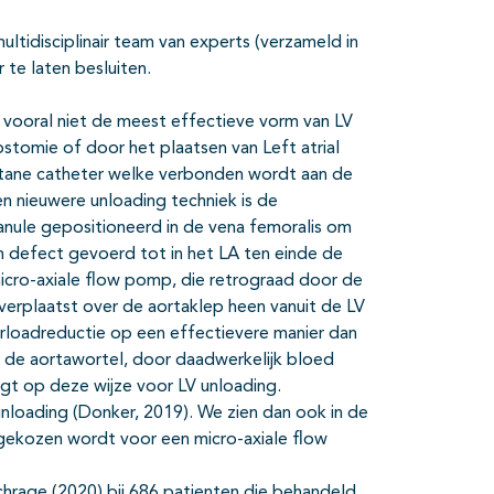
ultidisciplinair team van experts (verzameld in
te laten besluiten.
n vooral niet de meest effectieve vorm van LV
stomie of door het plaatsen van Left atrial
cutane catheter welke verbonden wordt aan de
n nieuwere unloading techniek is de
ule gepositioneerd in de vena femoralis om
 defect gevoerd tot in het LA ten einde de
micro-axiale flow pomp, die retrograad door de
verplaatst over de aortaklep heen vanuit de LV
erloadreductie op een effectievere manier dan
in de aortawortel, door daadwerkelijk bloed
rgt op deze wijze voor LV unloading.
nloading (Donker, 2019). We zien dan ook in de
t gekozen wordt voor een micro-axiale flow
chrage (2020) bij 686 patienten die behandeld