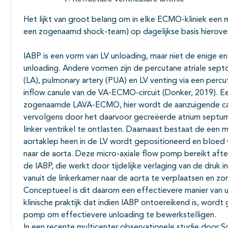
Het lijkt van groot belang om in elke ECMO-kliniek een m
een zogenaamd shock-team) op dagelijkse basis hierover 
IABP is een vorm van LV unloading, maar niet de enige e
unloading. Andere vormen zijn de percutane atriale septo
(LA), pulmonary artery (PUA) en LV venting via een per
inflow canule van de VA-ECMO-circuit (Donker, 2019). Ee
zogenaamde LAVA-ECMO, hier wordt de aanzuigende can
vervolgens door het daarvoor gecreëerde atrium septum
linker ventrikel te ontlasten. Daarnaast bestaat de een 
aortaklep heen in de LV wordt gepositioneerd en bloed 
naar de aorta. Deze micro-axiale flow pomp bereikt aft
de IABP, die werkt door tijdelijke verlaging van de druk 
vanuit de linkerkamer naar de aorta te verplaatsen en zo
Conceptueel is dit daarom een effectievere manier van u
klinische praktijk dat indien IABP ontoereikend is, word
pomp om effectievere unloading te bewerkstelligen.
In een recente multicenter observationele studie door S