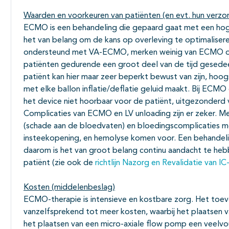
Waarden en voorkeuren van patiënten (en evt. hun verzo
ECMO is een behandeling die gepaard gaat met een hoge 
het van belang om de kans op overleving te optimalise
ondersteund met VA-ECMO, merken weinig van ECMO o
patiënten gedurende een groot deel van de tijd gesede
patiënt kan hier maar zeer beperkt bewust van zijn, hoo
met elke ballon inflatie/deflatie geluid maakt. Bij ECMO
het device niet hoorbaar voor de patiënt, uitgezonderd 
Complicaties van ECMO en LV unloading zijn er zeker. M
(schade aan de bloedvaten) en bloedingscomplicaties m
insteekopening, en hemolyse komen voor. Een behandelin
daarom is het van groot belang continu aandacht te heb
patiënt (zie ook de
richtlijn Nazorg en Revalidatie van I
Kosten (middelenbeslag)
ECMO-therapie is intensieve en kostbare zorg. Het toev
vanzelfsprekend tot meer kosten, waarbij het plaatsen 
het plaatsen van een micro-axiale flow pomp een veelvoud