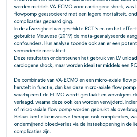
werden middels VA-ECMO voor cardiogene shock, was LV
flowpomp geassocieerd met een lagere mortaliteit, ond
complicaties gepaard ging.
In de afwezigheid van geschikte RCT's en om het effect
gebruikte Meuwese (2019) de meta-geanalyseerde aangep
confounders. Hun analyse toonde ook aan er een potentie
verminderde mortaliteit.
Deze resultaten ondersteunen het gebruik van LV unloa
cardiogene shock, maar worden idealiter middels een R
De combinatie van VA-ECMO en een micro-axiale flow 
herstelt in functie, dan kan deze micro-axiale flow pom
waarbij eerst de ECMO wordt gestaakt en vervolgens d
verlaagd, waarna deze ook kan worden verwijderd. Indien 
of micro-axiale flow pomp worden gebruikt als overbrug
Helaas kent elke invasieve therapie ook complicaties, wa
ondermijnend bloedverlies via de insteekopening in de 
complicaties zijn.