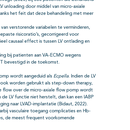
 unloading door middel van micro-axiale
anks het feit dat deze behandeling met meer
 van verstorende variabelen te verminderen,
aste risicoratio’s, gecorrigeerd voor
el causaal effect is tussen LV ontlading en
ding bij patienten aan VA-ECMO wegens
CT bevestigd in de toekomst.
pomp wordt aangeduid als
Ecpella
. Indien de LV
p ook worden gebruikt als step-down therapy,
e flow over de micro-axiale flow pomp wordt
de LV functie niet herstelt, dan kan een IABP
ging naar LVAD-implantatie (Bidaut, 2022).
arbij vasculaire toegang complicaties en Hb-
lies, de meest frequent voorkomende