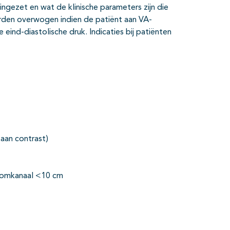
ngezet en wat de klinische parameters zijn die
orden overwogen indien de patiënt aan VA-
nd-diastolische druk. Indicaties bij patiënten
taan contrast)
troomkanaal <10 cm