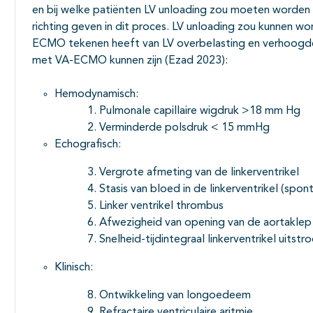
en bij welke patiënten LV unloading zou moeten worden i
richting geven in dit proces. LV unloading zou kunnen w
ECMO tekenen heeft van LV overbelasting en verhoogde ei
met VA-ECMO kunnen zijn (Ezad 2023):
Hemodynamisch:
Pulmonale capillaire wigdruk >18 mm Hg
Verminderde polsdruk < 15 mmHg
Echografisch:
Vergrote afmeting van de linkerventrikel
Stasis van bloed in de linkerventrikel (spon
Linker ventrikel thrombus
Afwezigheid van opening van de aortaklep
Snelheid-tijdintegraal linkerventrikel uits
Klinisch:
Ontwikkeling van longoedeem
Refractaire ventriculaire aritmie