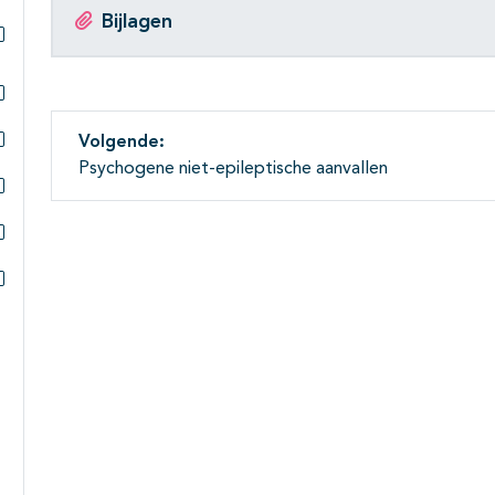
Bijlagen
Subpagina's open- en dichtklappen
Subpagina's open- en dichtklappen
Volgende:
Subpagina's open- en dichtklappen
Psychogene niet-epileptische aanvallen
Subpagina's open- en dichtklappen
Subpagina's open- en dichtklappen
Subpagina's open- en dichtklappen