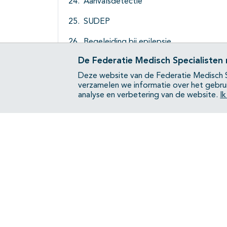
Aanvalsdetectie
SUDEP
Begeleiding bij epilepsie
De Federatie Medisch Specialisten
Organisatie van zorg
Deze website van de Federatie Medisch S
Bijlagen
verzamelen we informatie over het gebru
analyse en verbetering van de website.
I