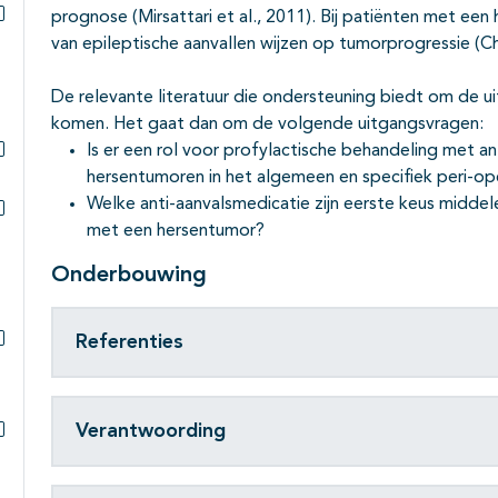
prognose (Mirsattari et al., 2011). Bij patiënten met e
Subpagina's open- en dichtklappen
van epileptische aanvallen wijzen op tumorprogressie (Ch
De relevante literatuur die ondersteuning biedt om de 
komen. Het gaat dan om de volgende uitgangsvragen:
Is er een rol voor profylactische behandeling met an
Subpagina's open- en dichtklappen
hersentumoren in het algemeen en specifiek peri-op
Welke anti-aanvalsmedicatie zijn eerste keus middel
met een hersentumor?
Subpagina's open- en dichtklappen
Onderbouwing
Referenties
Subpagina's open- en dichtklappen
Verantwoording
Subpagina's open- en dichtklappen