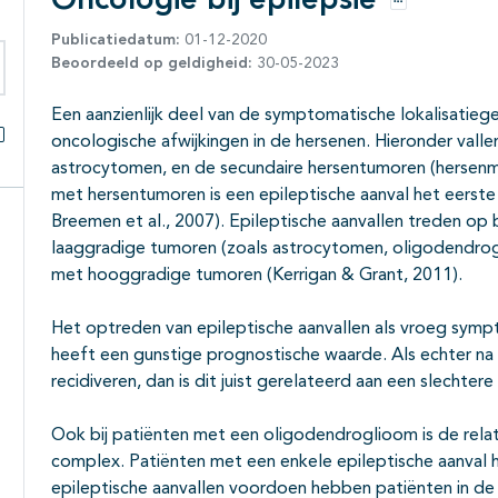
Oncologie bij epilepsie
Opties
Publicatiedatum:
01-12-2020
Beoordeeld op geldigheid:
30-05-2023
eken binnen deze richtlijn
Een aanzienlijk deel van de symptomatische lokalisatie
oncologische afwijkingen in de hersenen. Hieronder valle
Alles openklappen
astrocytomen, en de secundaire hersentumoren (hersenme
met hersentumoren is een epileptische aanval het eerste k
Breemen et al., 2007). Epileptische aanvallen treden op
laaggradige tumoren (zoals astrocytomen, oligodendrog
met hooggradige tumoren (Kerrigan & Grant, 2011).
Het optreden van epileptische aanvallen als vroeg symp
heeft een gunstige prognostische waarde. Als echter na e
recidiveren, dan is dit juist gerelateerd aan een slechter
Ook bij patiënten met een oligodendroglioom is de relati
complex. Patiënten met een enkele epileptische aanval 
epileptische aanvallen voordoen hebben patiënten in de 