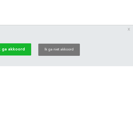
x
k ga akkoord
Ik ga niet akkoord