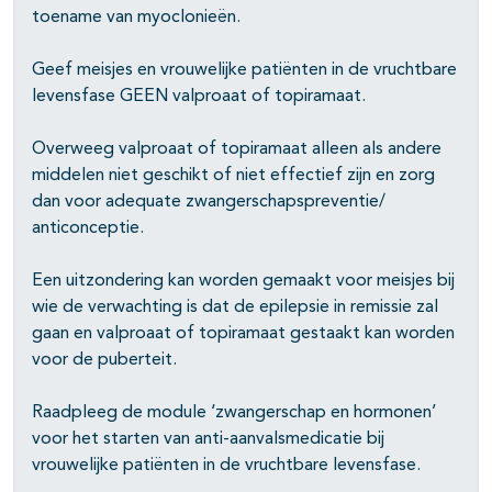
pagina's open- en dichtklappen
toename van myoclonieën.
pagina's open- en dichtklappen
Geef meisjes en vrouwelijke patiënten in de vruchtbare
levensfase GEEN valproaat of topiramaat.
pagina's open- en dichtklappen
Overweeg valproaat of topiramaat alleen als andere
pagina's open- en dichtklappen
middelen niet geschikt of niet effectief zijn en zorg
pagina's open- en dichtklappen
dan voor adequate zwangerschapspreventie/
anticonceptie.
pagina's open- en dichtklappen
Een uitzondering kan worden gemaakt voor meisjes bij
wie de verwachting is dat de epilepsie in remissie zal
gaan en valproaat of topiramaat gestaakt kan worden
voor de puberteit.
Raadpleeg de module ‘zwangerschap en hormonen’
voor het starten van anti-aanvalsmedicatie bij
pagina's open- en dichtklappen
vrouwelijke patiënten in de vruchtbare levensfase.