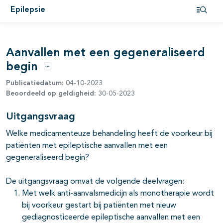
Epilepsie
Open i
pagina's open- en dichtklappen
Aanvallen met een gegeneraliseerd
begin
Opties
Publicatiedatum:
04-10-2023
Beoordeeld op geldigheid:
30-05-2023
pagina's open- en dichtklappen
Uitgangsvraag
Welke medicamenteuze behandeling heeft de voorkeur bij
patiënten met epileptische aanvallen met een
gegeneraliseerd begin?
pagina's open- en dichtklappen
De uitgangsvraag omvat de volgende deelvragen:
Met welk anti-aanvalsmedicijn als monotherapie wordt
bij voorkeur gestart bij patiënten met nieuw
gediagnosticeerde epileptische aanvallen met een