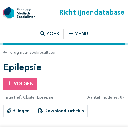
Richtlijnendatabase
t inhoudsopgave
ZOEK
MENU
n binnen deze richtlijn
Terug naar zoekresultaten
les openklappen
Epilepsie
VOLGEN
Initiatief:
Cluster Epilepsie
Aantal modules:
87
Bijlagen
Download richtlijn