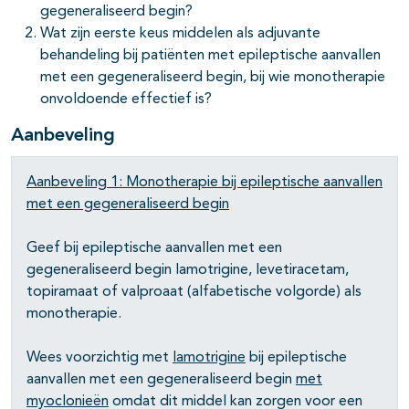
gegeneraliseerd begin?
Wat zijn eerste keus middelen als adjuvante
behandeling bij patiënten met epileptische aanvallen
met een gegeneraliseerd begin, bij wie monotherapie
onvoldoende effectief is?
Aanbeveling
pagina's open- en dichtklappen
Aanbeveling 1: Monotherapie bij epileptische aanvallen
met een gegeneraliseerd begin
Geef bij epileptische aanvallen met een
pagina's open- en dichtklappen
gegeneraliseerd begin lamotrigine, levetiracetam,
topiramaat of valproaat (alfabetische volgorde) als
monotherapie.
pagina's open- en dichtklappen
Wees voorzichtig met
lamotrigine
bij epileptische
aanvallen met een gegeneraliseerd begin
met
myoclonieën
omdat dit middel kan zorgen voor een