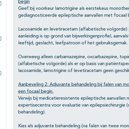
begin
Geef bij voorkeur lamotrigine als eerstekeus monother
Subpagina's open- en dichtklappen
gediagnosticeerde epileptische aanvallen met focaal 
Lacosamide en levetiracetam (alfabetische volgorde) zi
aanleiding is op grond van bijwerkingenprofiel, aanval
leeftijd, geslacht, leefpatroon of het gebruiksgemak.
Subpagina's open- en dichtklappen
Overweeg alleen carbamazepine, oxcarbazepine, topir
(alfabetische volgorde) als er op basis van patiëntspec
lacosamide, lamotrigine of levetiracetam geen geschikt
Subpagina's open- en dichtklappen
Aanbeveling 2: Adjuvante behandeling bij falen van mo
een focaal begin.
Verwijs bij medicatieresistente epileptische aanvalle
expertisecentra voor evaluatie van epilepsiechirurgie
behandeling).
Kies als adjuvante behandeling (na falen van twee mon