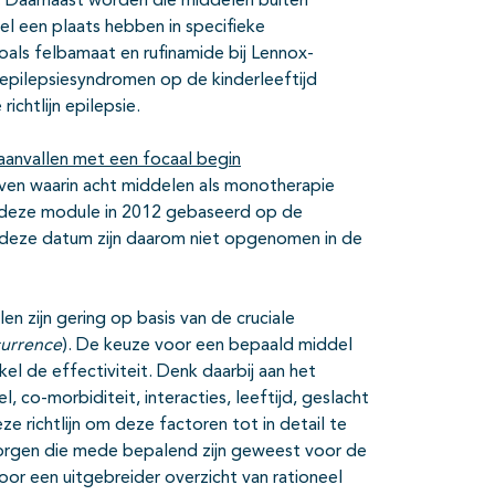
n. Daarnaast worden die middelen buiten
el een plaats hebben in specifieke
als felbamaat en rufinamide bij Lennox-
epilepsiesyndromen op de kinderleeftijd
chtlijn epilepsie.
aanvallen met een focaal begin
even waarin acht middelen als monotherapie
 deze module in 2012 gebaseerd op de
r deze datum zijn daarom niet opgenomen in de
en zijn gering op basis van de cruciale
currence
). De keuze voor een bepaald middel
 de effectiviteit. Denk daarbij aan het
, co-morbiditeit, interacties, leeftijd, geslacht
e richtlijn om deze factoren tot in detail te
orgen die mede bepalend zijn geweest voor de
r een uitgebreider overzicht van rationeel