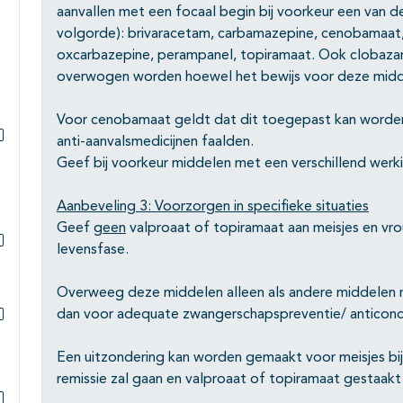
aanvallen met een focaal begin bij voorkeur een van 
volgorde): brivaracetam, carbamazepine, cenobamaat, 
oxcarbazepine, perampanel, topiramaat. Ook clobaza
overwogen worden hoewel het bewijs voor deze middel
Voor cenobamaat geldt dat dit toegepast kan worden 
anti-aanvalsmedicijnen faalden.
Subpagina's open- en dichtklappen
Geef bij voorkeur middelen met een verschillend wer
Aanbeveling 3: Voorzorgen in specifieke situaties
Geef
geen
valproaat of topiramaat aan meisjes en vro
levensfase.
Subpagina's open- en dichtklappen
Overweeg deze middelen alleen als andere middelen nie
dan voor adequate zwangerschapspreventie/ anticonc
Subpagina's open- en dichtklappen
Een uitzondering kan worden gemaakt voor meisjes bij 
remissie zal gaan en valproaat of topiramaat gestaak