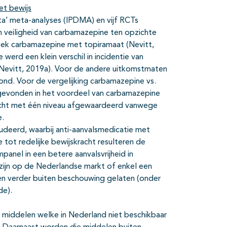
et bewijs
ta’ meta-analyses (IPDMA) en vijf RCTs
 veiligheid van carbamazepine ten opzichte
eek carbamazepine met topiramaat (Nevitt,
werd een klein verschil in incidentie van
(Nevitt, 2019a). Voor de andere uitkomstmaten
nd. Voor de vergelijking carbamazepine vs.
l gevonden in het voordeel van carbamazepine
racht met één niveau afgewaardeerd vanwege
e.
deerd, waarbij anti-aanvalsmedicatie met
tot redelijke bewijskracht resulteren de
panel in een betere aanvalsvrijheid in
 zijn op de Nederlandse markt of enkel een
den verder buiten beschouwing gelaten (onder
de).
n middelen welke in Nederland niet beschikbaar