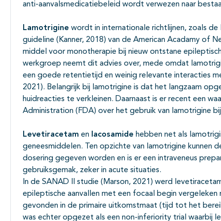
anti-aanvalsmedicatiebeleid wordt verwezen naar bestaa
Lamotrigine
wordt in internationale richtlijnen, zoals de
guideline (Kanner, 2018) van de American Acadamy of Ne
middel voor monotherapie bij nieuw ontstane epileptisc
werkgroep neemt dit advies over, mede omdat lamotrigi
een goede retentietijd en weinig relevante interacties 
2021). Belangrijk bij lamotrigine is dat het langzaam
huidreacties te verkleinen. Daarnaast is er recent een 
Administration (FDA) over het gebruik van lamotrigine bij
Levetiracetam
en
lacosamide
hebben net als lamotrigi
geneesmiddelen. Ten opzichte van lamotrigine kunnen de
dosering gegeven worden en is er een intraveneus prepar
gebruiksgemak, zeker in acute situaties.
In de SANAD II studie (Marson, 2021) werd levetiracetam
epileptische aanvallen met een focaal begin vergeleken m
gevonden in de primaire uitkomstmaat (tijd tot het berei
was echter opgezet als een non-inferiority trial waarbij 