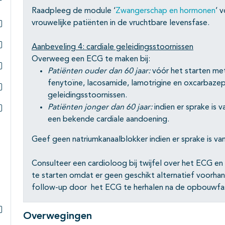
Subpagina's open- en dichtklappen
Raadpleeg de module ‘
Zwangerschap en hormonen
’ 
vrouwelijke patiënten in de vruchtbare levensfase.
Subpagina's open- en dichtklappen
Aanbeveling 4: cardiale geleidingsstoornissen
Subpagina's open- en dichtklappen
Overweeg een ECG te maken bij:
Patiënten ouder dan 60 jaar:
vóór het starten me
Subpagina's open- en dichtklappen
fenytoïne, lacosamide, lamotrigine en oxcarbazepi
geleidingsstoornissen.
Subpagina's open- en dichtklappen
Patiënten jonger dan 60 jaar:
indien er sprake is 
een bekende cardiale aandoening.
Subpagina's open- en dichtklappen
Geef geen natriumkanaalblokker indien er sprake is va
Consulteer een cardioloog bij twijfel over het ECG e
te starten omdat er geen geschikt alternatief voorhan
follow-up door het ECG te herhalen na de opbouwfa
Overwegingen
Subpagina's open- en dichtklappen