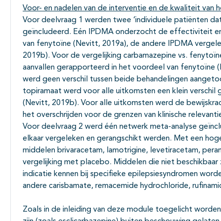
Voor- en nadelen van de interventie en de kwaliteit van h
Voor deelvraag 1 werden twee ‘individuele patiënten da
geïncludeerd. Eén IPDMA onderzocht de effectiviteit en
van fenytoïne (Nevitt, 2019a), de andere IPDMA vergel
2019b). Voor de vergelijking carbamazepine vs. fenytoïne 
aanvallen gerapporteerd in het voordeel van fenytoïne 
werd geen verschil tussen beide behandelingen aangetoo
topiramaat werd voor alle uitkomsten een klein verschi
(Nevitt, 2019b). Voor alle uitkomsten werd de bewijsk
het overschrijden voor de grenzen van klinische relevanti
Voor deelvraag 2 werd één netwerk meta-analyse geïnclu
elkaar vergeleken en gerangschikt werden. Met een hoge 
middelen brivaracetam, lamotrigine, levetiracetam, peram
vergelijking met placebo. Middelen die niet beschikbaar
indicatie kennen bij specifieke epilepsiesyndromen wor
andere carisbamate, remacemide hydrochloride, rufinami
Zoals in de inleiding van deze module toegelicht worde