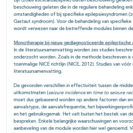
zijn (zoals esclicarbazepine) buiten beschouwing gelate
beschouwing gelaten die in de reguliere behandeling enk
omstandigheden of bij specifieke epilepsiesyndromen (zo
Gastaut syndroom). Voor de behandeling van specifieke 
wordt verwezen naar de betreffende modules binnen de ri
Monotherapie bij nieuw gediagnosticeerde epileptische 
In de literatuursamenvatting worden zes studies beschr
onderzocht worden. Zoals in de methode beschreven is
toenmalige NICE richtlijn (NICE, 2012). Studies van vóó
literatuursamenvatting.
De gevonden verschillen in effectiviteit tussen de middel
uitkomstmaten (
seizure incidence
en
time to seizure re
moet dus gebaseerd worden op andere factoren dan enkel
aanvalstype, de aanvalsfrequentie, het bijwerkingenprofiel
en het gebruiksgemak. Het valt buiten het bestek van dez
bespreken. Enkele belangrijke waarschuwingen en voorz
aanbeveling van de module worden hier wel genoemd. Voo