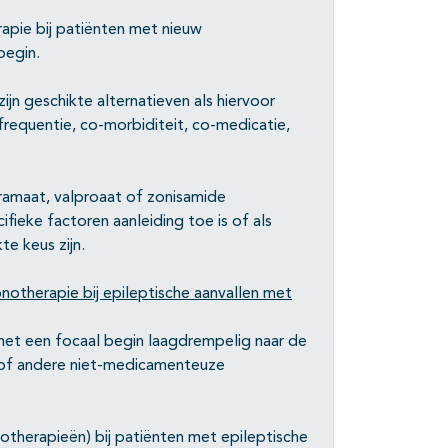
apie bij patiënten met nieuw
begin.
jn geschikte alternatieven als hiervoor
sfrequentie, co-morbiditeit, co-medicatie,
amaat, valproaat of zonisamide
ifieke factoren aanleiding toe is of als
e keus zijn.
notherapie bij epileptische aanvallen met
n met een focaal begin laagdrempelig naar de
 (of andere niet-medicamenteuze
otherapieën) bij patiënten met epileptische