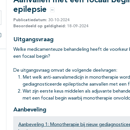
Aanvallen met een focaal begin
epilepsie
Opties
Publicatiedatum:
30-10-2024
eken binnen deze richtlijn
Beoordeeld op geldigheid:
18-09-2024
Uitgangsvraag
Alles openklappen
Welke medicamenteuze behandeling heeft de voorkeur bi
een focaal begin?
De uitgangsvraag omvat de volgende deelvragen:
Met welk anti-aanvalsmedicijn in monotherapie wordt
gediagnosticeerde epileptische aanvallen met een 
Wat zijn eerste keus middelen als adjuvante behande
met een focaal begin waarbij monotherapie onvoldo
Aanbeveling
Aanbeveling 1: Monotherapie bij nieuw gediagnosticee