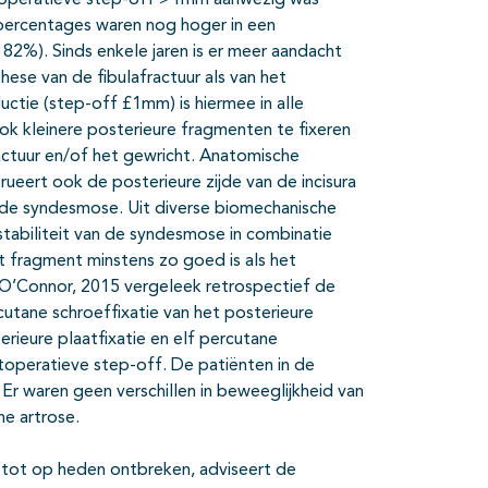
toperatieve step-off >1mm aanwezig was
percentages waren nog hoger in een
 82%). Sinds enkele jaren is er meer aandacht
ese van de fibulafractuur als van het
ctie (step-off £1mm) is hiermee in alle
ok kleinere posterieure fragmenten te fixeren
actuur en/of het gewricht. Anatomische
rueert ook de posterieure zijde van de incisura
van de syndesmose. Uit diverse biomechanische
nstabiliteit van de syndesmose in combinatie
it fragment minstens zo goed is als het
. O’Connor, 2015 vergeleek retrospectief de
rcutane schroeffixatie van het posterieure
ieure plaatfixatie en elf percutane
stoperatieve step-off. De patiënten in de
r waren geen verschillen in beweeglijkheid van
he artrose.
tot op heden ontbreken, adviseert de