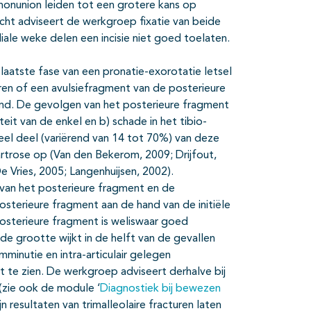
 nonunion leiden tot een grotere kans op
ht adviseert de werkgroep fixatie van beide
iale weke delen een incisie niet goed toelaten.
 laatste fase van een pronatie-exorotatie letsel
uren of een avulsiefragment van de posterieure
md. De gevolgen van het posterieure fragment
teit van de enkel en b) schade in het tibio-
ieel deel (variërend van 14 tot 70%) van deze
rtrose op (Van den Bekerom, 2009; Drijfout,
 Vries, 2005; Langenhuijsen, 2002).
 van het posterieure fragment en de
sterieure fragment aan de hand van de initiële
osterieure fragment is weliswaar goed
 grootte wijkt in de helft van de gevallen
inutie en intra-articulair gelegen
te zien. De werkgroep adviseert derhalve bij
 (zie ook de module ‘
Diagnostiek bij bewezen
n resultaten van trimalleolaire fracturen laten