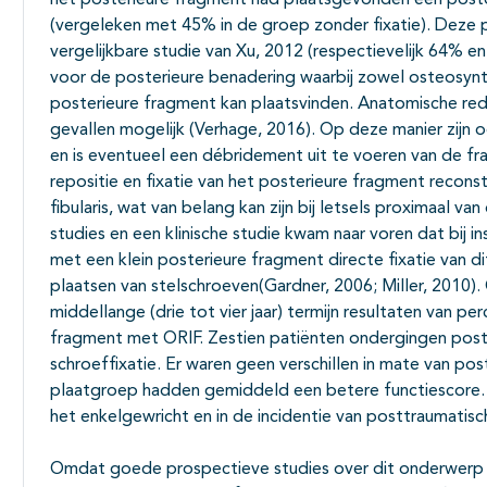
het posterieure fragment had plaatsgevonden een pos
(vergeleken met 45% in de groep zonder fixatie). Deze 
vergelijkbare studie van Xu, 2012 (respectievelijk 64% en
voor de posterieure benadering waarbij zowel osteosynth
posterieure fragment kan plaatsvinden. Anatomische redu
gevallen mogelijk (Verhage, 2016). Op deze manier zijn o
en is eventueel een débridement uit te voeren van de fr
repositie en fixatie van het posterieure fragment reconst
fibularis, wat van belang kan zijn bij letsels proximaal 
studies en een klinische studie kwam naar voren dat bij i
met een klein posterieure fragment directe fixatie van d
plaatsen van stelschroeven(Gardner, 2006; Miller, 2010)
middellange (drie tot vier jaar) termijn resultaten van pe
fragment met ORIF. Zestien patiënten ondergingen poster
schroeffixatie. Er waren geen verschillen in mate van po
plaatgroep hadden gemiddeld een betere functiescore. E
het enkelgewricht en in de incidentie van posttraumatisc
Omdat goede prospectieve studies over dit onderwerp 