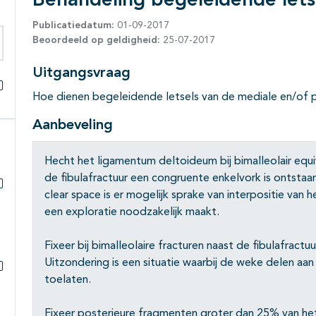
Behandeling begeleidende lets
Publicatiedatum:
01-09-2017
Beoordeeld op geldigheid:
25-07-2017
eken binnen deze richtlijn
Uitgangsvraag
Hoe dienen begeleidende letsels van de mediale en/of 
Alles openklappen
Aanbeveling
Hecht het ligamentum deltoideum bij bimalleolair equiva
de fibulafractuur een congruente enkelvork is ontstaan
clear space is er mogelijk sprake van interpositie van 
Subpagina's open- en dichtklappen
een exploratie noodzakelijk maakt.
Fixeer bij bimalleolaire fracturen naast de fibulafract
Uitzondering is een situatie waarbij de weke delen aan 
toelaten.
Subpagina's open- en dichtklappen
Fixeer posterieure fragmenten groter dan 25% van h