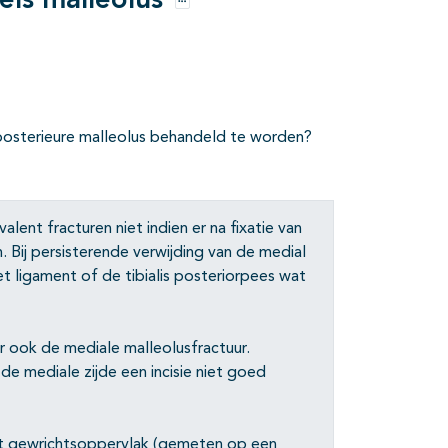
els malleolus
Opties
posterieure malleolus behandeld te worden?
lent fracturen niet indien er na fixatie van
. Bij persisterende verwijding van de medial
het ligament of de tibialis posteriorpees wat
uur ook de mediale malleolusfractuur.
de mediale zijde een incisie niet goed
et gewrichtsoppervlak (gemeten op een