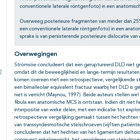
conventionele laterale röntgenfoto) in een anatomisch
Overweeg posterieure fragmenten van minder dan 25
een conventionele laterale röntgenfoto) in een anatom
sprake is van persisterende posterieure dislocatie van 
Overwegingen
Strömsöe concludeert dat een geruptureerd DLD niet g
omdat dit de beweeglijkheid en lange-termijn resultaten 
Subpagina's open- en dichtklappen
komen overeen met een retrospectieve, vergelijkende s
een bimalleolair equivalent fractuur waarbij het DLD is g
niet is verricht (Maynou, 1997). Beide auteurs stellen wel
fibula een anatomische MCS is ontstaan. Indien dit niet he
interpositie van weke delen, met een indicatie tot explo
retrospectieve vergelijking gemaakt tussen het hechten 
van transsyndesmotische stelschroeven (vijftien patiënten)
concluderen dat het hechten van het ligamentum deltoid