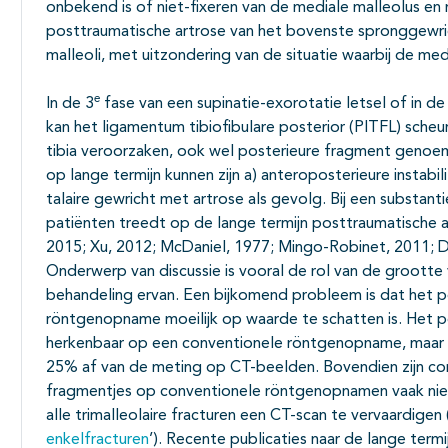
onbekend is of niet-fixeren van de mediale malleolus en
posttraumatische artrose van het bovenste spronggewric
malleoli, met uitzondering van de situatie waarbij de med
e
In de 3
fase van een supinatie-exorotatie letsel of in de
kan het ligamentum tibiofibulare posterior (PITFL) sche
tibia veroorzaken, ook wel posterieure fragment genoe
op lange termijn kunnen zijn a) anteroposterieure instabili
talaire gewricht met artrose als gevolg. Bij een substant
patiënten treedt op de lange termijn posttraumatische a
2015; Xu, 2012; McDaniel, 1977; Mingo-Robinet, 2011; De
Onderwerp van discussie is vooral de rol van de grootte
behandeling ervan. Een bijkomend probleem is dat het po
röntgenopname moeilijk op waarde te schatten is. Het p
herkenbaar op een conventionele röntgenopname, maar de
25% af van de meting op CT-beelden. Bovendien zijn comm
fragmentjes op conventionele röntgenopnamen vaak niet 
alle trimalleolaire fracturen een CT-scan te vervaardigen
enkelfracturen
’). Recente publicaties naar de lange termij