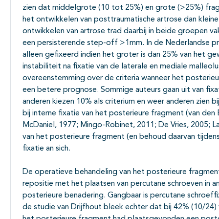
zien dat middelgrote (10 tot 25%) en grote (>25%) fra
het ontwikkelen van posttraumatische artrose dan kleine
ontwikkelen van artrose trad daarbij in beide groepen va
een persisterende step-off >1mm. In de Nederlandse pr
alleen gefixeerd indien het groter is dan 25% van het ge
instabiliteit na fixatie van de laterale en mediale malleolu
overeenstemming over de criteria wanneer het posterie
een betere prognose. Sommige auteurs gaan uit van fixa
anderen kiezen 10% als criterium en weer anderen zien b
bij interne fixatie van het posterieure fragment (van den
McDaniel, 1977; Mingo-Robinet, 2011; De Vries, 2005; La
van het posterieure fragment (en behoud daarvan tijdens 
fixatie an sich.
De operatieve behandeling van het posterieure fragment
repositie met het plaatsen van percutane schroeven in an
posterieure benadering. Gangbaar is percutane schroeffix
de studie van Drijfhout bleek echter dat bij 42% (10/24) 