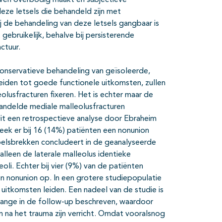
even overbodig maakt en subjectieve
deze letsels die behandeld zijn met
ij de behandeling van deze letsels gangbaar is
 gebruikelijk, behalve bij persisterende
actuur.
conservatieve behandeling van geïsoleerde,
eiden tot goede functionele uitkomsten, zullen
lusfracturen fixeren. Het is echter maar de
andelde mediale malleolusfracturen
 Uit een retrospectieve analyse door Ebraheim
eek er bij 16 (14%) patiënten een nonunion
Hoelsbrekken concludeert in de geanalyseerde
 alleen de laterale malleolus identieke
eoli. Echter bij vier (9%) van de patiënten
en nonunion op. In een grotere studiepopulatie
e uitkomsten leiden. Een nadeel van de studie is
 range in de follow-up beschreven, waardoor
n na het trauma zijn verricht. Omdat vooralsnog