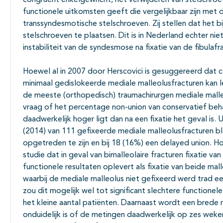
congruent enkelgewricht, het verwijderen van stelschro
functionele uitkomsten geeft die vergelijkbaar zijn met 
transsyndesmotische stelschroeven. Zij stellen dat het b
stelschroeven te plaatsen. Dit is in Nederland echter niet
instabiliteit van de syndesmose na fixatie van de fibulafr
Hoewel al in 2007 door Herscovici is gesuggereerd dat 
minimaal gedislokeerde mediale malleolusfracturen kan l
de meeste (orthopedisch) traumachirurgen mediale malleo
vraag of het percentage non-union van conservatief beh
daadwerkelijk hoger ligt dan na een fixatie het geval is.
(2014) van 111 gefixeerde mediale malleolusfracturen bl
opgetreden te zijn en bij 18 (16%) een delayed union. 
studie dat in geval van bimalleolaire fracturen fixatie van
functionele resultaten oplevert als fixatie van beide mall
waarbij de mediale malleolus niet gefixeerd werd trad e
zou dit mogelijk wel tot significant slechtere functionel
het kleine aantal patiënten. Daarnaast wordt een brede
onduidelijk is of de metingen daadwerkelijk op zes weke