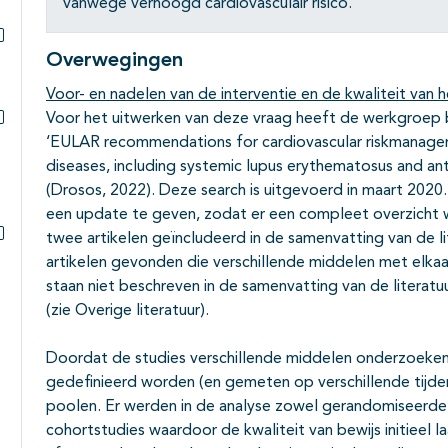
vanwege verhoogd cardiovasculair risico.
Overwegingen
Subpagina's open- en dichtklappen
Voor- en nadelen van de interventie en de kwaliteit van h
Voor het uitwerken van deze vraag heeft de werkgroep 
Subpagina's open- en dichtklappen
‘EULAR recommendations for cardiovascular riskmanagem
diseases, including systemic lupus erythematosus and a
(Drosos, 2022). Deze search is uitgevoerd in maart 202
een update te geven, zodat er een compleet overzicht 
twee artikelen geïncludeerd in de samenvatting van de li
Subpagina's open- en dichtklappen
artikelen gevonden die verschillende middelen met elkaar
staan niet beschreven in de samenvatting van de litera
(zie Overige literatuur).
Doordat de studies verschillende middelen onderzoeken
gedefinieerd worden (en gemeten op verschillende tijde
poolen. Er werden in de analyse zowel gerandomiseerde 
cohortstudies waardoor de kwaliteit van bewijs initiee