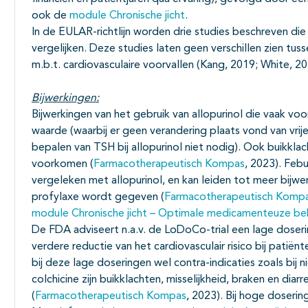
ook de
module Chronische jicht
.
In de EULAR-richtlijn worden drie studies beschreven die
vergelijken. Deze studies laten geen verschillen zien t
m.b.t. cardiovasculaire voorvallen (Kang, 2019; White, 2
Bijwerkingen:
Bijwerkingen van het gebruik van allopurinol die vaak v
waarde (waarbij er geen verandering plaats vond van vrij
bepalen van TSH bij allopurinol niet nodig). Ook buikkla
voorkomen (
Farmacotherapeutisch Kompas
, 2023). Feb
vergeleken met allopurinol, en kan leiden tot meer bijwerk
profylaxe wordt gegeven (
Farmacotherapeutisch Komp
module Chronische jicht – Optimale medicamenteuze be
De FDA adviseert n.a.v. de LoDoCo-trial een lage doserin
verdere reductie van het cardiovasculair risico bij patië
bij deze lage doseringen wel contra-indicaties zoals bij n
colchicine zijn buikklachten, misselijkheid, braken en diarr
(
Farmacotherapeutisch Kompas
, 2023). Bij hoge dosering