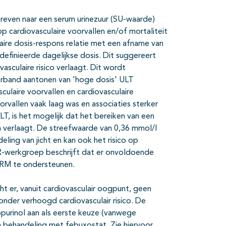
streven naar een serum urinezuur (SU-waarde)
p cardiovasculaire voorvallen en/of mortaliteit
eaire dosis-respons relatie met een afname van
definieerde dagelijkse dosis. Dit suggereert
asculaire risico verlaagt. Dit wordt
rband aantonen van 'hoge dosis' ULT
ulaire voorvallen en cardiovasculaire
orvallen vaak laag was en associaties sterker
, is het mogelijk dat het bereiken van een
en verlaagt. De streefwaarde van 0,36 mmol/l
ing van jicht en kan ook het risico op
R-werkgroep beschrijft dat er onvoldoende
VRM te ondersteunen.
t er, vanuit cardiovasculair oogpunt, geen
onder verhoogd cardiovasculair risico. De
opurinol aan als eerste keuze (vanwege
en behandeling met febuxostat. Zie hiervoor