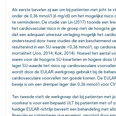
Als eerste bevelen zij aan om bij patiënten met jicht te 
onder de 0,36 mmol/l (6 mg/dl) om het mogelijke risico o
te verminderen. De studie van Lin (2017) toonde een lin
het cardiovasculair risico in de groep met de hoogste ge
dat een adequaat urinezuur verlaging mogelijk het cardiov
ondersteund door twee studies die een beschermend ve
resulterend in een SU-waarde <0,36 mmol/l, op cardiovasc
mortaliteit (Joo, 2014; Kok, 2014). Hoewel het aantal vo
waren voor de hoogste SU-kwartielen en hogere dosis ULT
lager SU-waarde het risico op cardiovasculaire voorvall
wordt door de EULAR-werkgroep gebruikt bij de behandel
cardiovasculaire voorvallen ten goede komen. De EULA
bewijs is om een drempel lager dan 0,36 mmol/l voor C
Ten tweede stelt de werkgroep dat bij patiënten met jich
voorkeur is voor een bepaald ULT bij patiënten met of z
huidige EULAR-richtlijn beveelt een behandeling met all
financiën en patiëntjaren qua ervaring), gevolgd door e