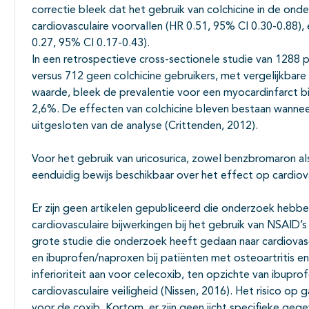
correctie bleek dat het gebruik van colchicine in de ond
cardiovasculaire voorvallen (HR 0.51, 95% CI 0.30-0.88), 
0.27, 95% CI 0.17-0.43).
In een retrospectieve cross-sectionele studie van 1288 p
versus 712 geen colchicine gebruikers, met vergelijkba
waarde, bleek de prevalentie voor een myocardinfarct bij
2,6%. De effecten van colchicine bleven bestaan wannee
uitgesloten van de analyse (Crittenden, 2012).
Voor het gebruik van uricosurica, zowel benzbromaron al
eenduidig bewijs beschikbaar over het effect op cardiovas
Er zijn geen artikelen gepubliceerd die onderzoek hebb
cardiovasculaire bijwerkingen bij het gebruik van NSAID’s b
grote studie die onderzoek heeft gedaan naar cardiovascu
en ibuprofen/naproxen bij patiënten met osteoartritis e
inferioriteit aan voor celecoxib, ten opzichte van ibup
cardiovasculaire veiligheid (Nissen, 2016). Het risico op 
voor de coxib. Kortom, er zijn geen jicht specifieke gege