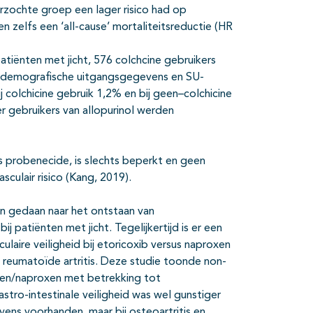
erzochte groep een lager risico had op
en zelfs een ‘all-cause’ mortaliteitsreductie (HR
atiënten met jicht, 576 colchcine gebruikers
re demografische uitgangsgegevens en SU-
 colchicine gebruik 1,2% en bij geen–colchicine
r gebruikers van allopurinol werden
s probenecide, is slechts beperkt en geen
culair risico (Kang, 2019).
en gedaan naar het ontstaan van
ij patiënten met jicht. Tegelijkertijd is er een
laire veiligheid bij etoricoxib versus naproxen
n reumatoïde artritis. Deze studie toonde non-
rofen/naproxen met betrekking tot
gastro-intestinale veiligheid was wel gunstiger
vens voorhanden, maar bij osteoartritis en