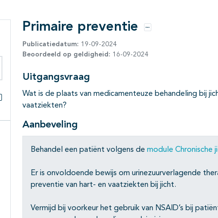
Primaire preventie
Opties
Publicatiedatum:
19-09-2024
Beoordeeld op geldigheid:
16-09-2024
Uitgangsvraag
eken binnen deze richtlijn
Wat is de plaats van medicamenteuze behandeling bij jich
vaatziekten?
Alles openklappen
Aanbeveling
Behandel een patiënt volgens de
module Chronische j
Er is onvoldoende bewijs om urinezuurverlagende thera
preventie van hart- en vaatziekten bij jicht.
Vermijd bij voorkeur het gebruik van NSAID’s bij patië