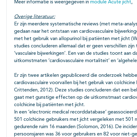
Meer informatie is weergegeven in
module Acute jicht
.
Overige literatuur:
Er zijn meerdere systematische reviews (met meta-anal
gedaan naar het ontstaan van cardiovasculaire bijwerkinge
met het gebruik van allopurinol bij patiënten met jicht 
studies concluderen allemaal dat er geen verschillen zi
‘vasculaire bijwerkingen’. Een van de studies toont aan da
uitkomstmaten ‘cardiovasculaire mortaliteit’ en ‘algehele
Er zijn twee artikelen gepubliceerd die onderzoek hebb
cardiovasculaire voorvallen bij het gebruik van colchicine
Crittenden, 2012). Deze studies concluderen dat een be
gaat met gunstige effecten op de uitkomstmaat cardiovas
colchicine bij patiënten met jicht.
In een ‘electronic medical recorddatabase’ geassociee
501 colchicine gebruikers met jicht vergeleken met 501 ni
gedurende ruim 16 maanden (Solomon, 2016). De incident
persoonsjaren was 36 voor gebruikers en 82 voor niet-geb