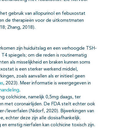
 het gebruik van allopurinol en febuxostat
ussen de therapieën voor de uitkomstmaten
018; Zhang, 2018).
oorkomen zijn huiduitslag en een verhoogde TSH-
e T4 spiegels; om die reden is routinematig
chten als misselijkheid en braken kunnen soms
uxostat is een sterker werkend middel,
ingen, zoals aanvallen als er initieel geen
as
, 2023). Meer informatie is weergegeven in
handeling
.
g colchicine, namelijk 0,5mg daags, ter
nten met coronairlijden. De FDA stelt echter ook
ier-/leverfalen (Nidorf, 2020). Bijwerkingen van
ee, echter deze zijn alle dosisafhankelijk.
 en ernstig nierfalen kan colchicine toxisch zijn.