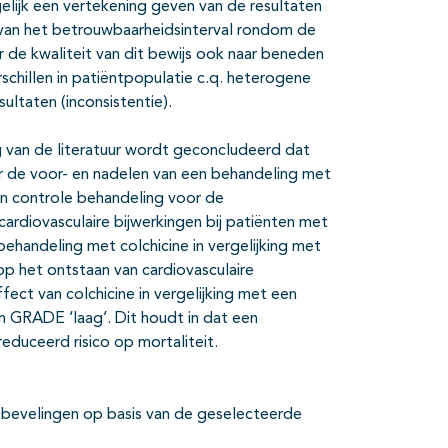
ijk een vertekening geven van de resultaten
ng van het betrouwbaarheidsinterval rondom de
 de kwaliteit van dit bewijs ook naar beneden
chillen in patiëntpopulatie c.q. heterogene
ultaten (inconsistentie).
g van de literatuur wordt geconcludeerd dat
r de voor- en nadelen van een behandeling met
een controle behandeling voor de
cardiovasculaire bijwerkingen bij patiënten met
behandeling met colchicine in vergelijking met
p het ontstaan van cardiovasculaire
fect van colchicine in vergelijking met een
 GRADE ‘laag’. Dit houdt in dat een
educeerd risico op mortaliteit.
nbevelingen op basis van de geselecteerde