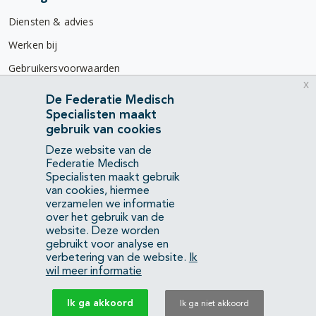
Diensten & advies
Werken bij
Gebruikersvoorwaarden
x
Privacyverklaring
De Federatie Medisch
Specialisten maakt
Contact
gebruik van cookies
Mercatorlaan 1200
Deze website van de
3528 BL Utrecht
Federatie Medisch
Specialisten maakt gebruik
van cookies, hiermee
(088) 505 34 34
verzamelen we informatie
info@richtlijnendatabase.nl
over het gebruik van de
website. Deze worden
gebruikt voor analyse en
YouTube
LinkedIn
verbetering van de website.
Ik
wil meer informatie
KvK Federatie Medisch Specialisten:
40483480
Ik ga akkoord
Ik ga niet akkoord