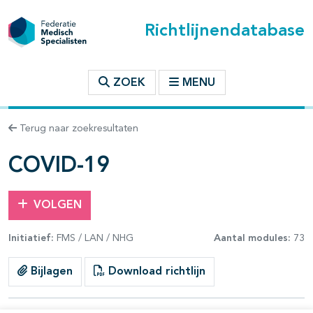
Richtlijnendatabase
t inhoudsopgave
ZOEK
MENU
n binnen deze richtlijn
Terug naar zoekresultaten
les openklappen
COVID-19
VOLGEN
Initiatief:
FMS / LAN / NHG
Aantal modules:
73
pagina's open- en dichtklappen
Bijlagen
Download richtlijn
pagina's open- en dichtklappen
pagina's open- en dichtklappen