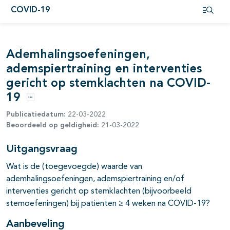
COVID-19
pagina's open- en dichtklappen
Open i
pagina's open- en dichtklappen
Ademhalingsoefeningen,
pagina's open- en dichtklappen
ademspiertraining en interventies
gericht op stemklachten na COVID-
pagina's open- en dichtklappen
19
Opties
pagina's open- en dichtklappen
Publicatiedatum:
22-03-2022
Beoordeeld op geldigheid:
21-03-2022
Uitgangsvraag
Wat is de (toegevoegde) waarde van
pagina's open- en dichtklappen
ademhalingsoefeningen, ademspiertraining en/of
interventies gericht op stemklachten (bijvoorbeeld
stemoefeningen) bij patiënten ≥ 4 weken na COVID-19?
Aanbeveling