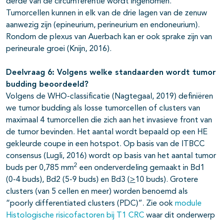
derde van de circumferentie wordt ingenomen.
Tumorcellen kunnen in elk van de drie lagen van de zenuw
aanwezig zijn (epineurium, perineurium en endoneurium).
Rondom de plexus van Auerbach kan er ook sprake zijn van
perineurale groei (Knijn, 2016).
Deelvraag 6: Volgens welke standaarden wordt tumor
budding beoordeeld?
Volgens de WHO-classificatie (Nagtegaal, 2019) definiëren
we tumor budding als losse tumorcellen of clusters van
maximaal 4 tumorcellen die zich aan het invasieve front van
de tumor bevinden. Het aantal wordt bepaald op een HE
gekleurde coupe in een hotspot. Op basis van de ITBCC
consensus (Lugli, 2016) wordt op basis van het aantal tumor
2
buds per 0,785 mm
een onderverdeling gemaakt in Bd1
(0-4 buds), Bd2 (5-9 buds) en Bd3 (
>
10 buds). Grotere
clusters (van 5 cellen en meer) worden benoemd als
“poorly differentiated clusters (PDC)”. Zie ook
module
Histologische risicofactoren bij T1 CRC
waar dit onderwerp