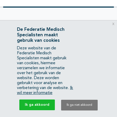
Direct naar
x
De Federatie Medisch
Specialisten maakt
Federatie Medisch Specialisten
gebruik van cookies
Deze website van de
Opleidingsetalage
Federatie Medisch
Specialisten maakt gebruik
van cookies, hiermee
Medische vervolgopleidingen
verzamelen we informatie
over het gebruik van de
website. Deze worden
TOKIO Optimum Project
gebruikt voor analyse en
verbetering van de website.
Ik
wil meer informatie
Over de Federatie
Wat is de Federatie?
Ik ga akkoord
Ik ga niet akkoord
Wat doet de Federatie?