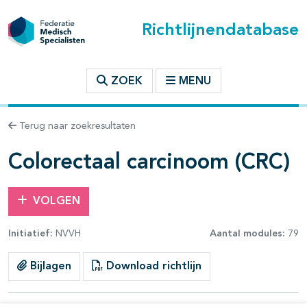
Richtlijnendatabase
t inhoudsopgave
ZOEK
MENU
n binnen deze richtlijn
Terug naar zoekresultaten
les openklappen
Colorectaal carcinoom (CRC)
VOLGEN
Initiatief:
NVVH
Aantal modules:
79
pagina's open- en dichtklappen
Bijlagen
Download richtlijn
pagina's open- en dichtklappen
pagina's open- en dichtklappen