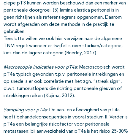
diepe pT3 kunnen worden beschouwd dan een marker van
peritoneale doorgroei, (5) lamina elastica peritonei is in
geen richtlijnen als referentiegrens opgenomen. Daarom
wordt afgeraden om deze methode in de praktijk te
gebruiken.
Tenslotte willen we ook hier verwijzen naar de algemene
TNM regel: wanneer er twijfel is over stadium/categorie,
kies dan de lagere categorie (Brierley, 2017).
Macroscopie indicaties voor pT4a
: Macroscopisch wordt
pT4a typisch gevonden t.p.v. peritoneale intrekkingen en
op snede is er ook correlatie met het zgn. “streak sign”,
d.w.t. tumoruitlopers die richting peritoneale gleuven of
intrekkingen reiken (Kojima, 2012).
Sampling voor pT4a
: De aan- en afwezigheid van pT4a
heeft behandelconsequenties in vooral stadium II. Verder is
pT4a een belangrijke risicofactor voor peritoneale
metastasen; bij aanwezigheid van pT4a is het risico 25-30%