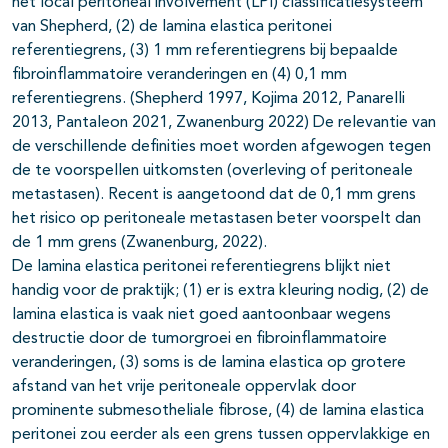
het local peritoneal involvement (LPI) classificatiesysteem
van Shepherd, (2) de lamina elastica peritonei
referentiegrens, (3) 1 mm referentiegrens bij bepaalde
fibroinflammatoire veranderingen en (4) 0,1 mm
referentiegrens. (Shepherd 1997, Kojima 2012, Panarelli
2013, Pantaleon 2021, Zwanenburg 2022) De relevantie van
de verschillende definities moet worden afgewogen tegen
de te voorspellen uitkomsten (overleving of peritoneale
metastasen). Recent is aangetoond dat de 0,1 mm grens
het risico op peritoneale metastasen beter voorspelt dan
de 1 mm grens (Zwanenburg, 2022).
De lamina elastica peritonei referentiegrens blijkt niet
handig voor de praktijk; (1) er is extra kleuring nodig, (2) de
lamina elastica is vaak niet goed aantoonbaar wegens
destructie door de tumorgroei en fibroinflammatoire
veranderingen, (3) soms is de lamina elastica op grotere
afstand van het vrije peritoneale oppervlak door
prominente submesotheliale fibrose, (4) de lamina elastica
peritonei zou eerder als een grens tussen oppervlakkige en