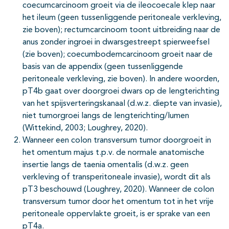
coecumcarcinoom groeit via de ileocoecale klep naar
het ileum (geen tussenliggende peritoneale verkleving,
zie boven); rectumcarcinoom toont uitbreiding naar de
anus zonder ingroei in dwarsgestreept spierweefsel
(zie boven); coecumbodemcarcinoom groeit naar de
basis van de appendix (geen tussenliggende
peritoneale verkleving, zie boven). In andere woorden,
pT4b gaat over doorgroei dwars op de lengterichting
van het spijsverteringskanaal (d.w.z. diepte van invasie),
niet tumorgroei langs de lengterichting/lumen
(Wittekind, 2003; Loughrey, 2020).
Wanneer een colon transversum tumor doorgroeit in
het omentum majus t.p.v. de normale anatomische
insertie langs de taenia omentalis (d.w.z. geen
verkleving of transperitoneale invasie), wordt dit als
pT3 beschouwd (Loughrey, 2020). Wanneer de colon
transversum tumor door het omentum tot in het vrije
peritoneale oppervlakte groeit, is er sprake van een
pT4a.