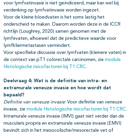
voor lymfvatinvasie is niet geïndiceerd, maar kan wel bij
verdenking op lymfvatinvasie worden ingezet.
Voor de kleine bloedvaten is het soms lastig het
onderscheid te maken. Daarom worden deze in de ICCR
richtlijn (Loughrey, 2020) samen genomen met de
lymfevaten, alhoewel dat de predictieve waarde voor
lymfkliermetastasen vermindert.
Voor specifieke discussie over lymfvaten (kleinere vaten) in
de context van pT1 colorectale carcinomen, zie
module
Histologische risicofactoren bij T1 CRC
.
Deelvraag 4: Wat is de definitie van intra- en
extramurale veneuze invasie en hoe wordt dat
bepaald?
Definitie van veneuze invasie
: Voor definitie van veneuze
invasie, zie
module Histologische risicofactoren bij T1 CRC
.
Intramurale veneuze invasie (IMVI) gaat niet verder dan de
muscularis propria en extramurale veneuze invasie (EMVI)
bevindt zich in het mesocolische/mesorectale vet of