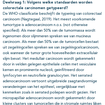
Deelvraag 1: Volgens welke standaarden worden
colorectale carcinomen getypeerd?
De WHO-classificatie beschrijft de typering van colorectaal
carcinoom (Nagtegaal, 2019). Het meest voorkomende
tumortype is adenocarcinoom n.o.s. (not otherwise
specified). Als meer dan 50% van de tumormassa wordt
ingenomen door slijmmeren spreken we van mucineus
carcinoom. Als meer dan 50% van de tumorcellen bestaat
uit zegelringcellen spreken we van zegelringcelcarcinoom,
ook wanneer de tumor grote hoeveelheden extracellulair
slijm bevat. Het medullair carcinoom wordt gekenmerkt
door in velden gelegen epitheliale cellen met vesiculaire
kernen en prominente nucleoli, geinfiltreerd door
lymfocyten en neutrofiele granulocyten. Het serrated
adenocarcinoom vertoont uitgebreide zaagtandvormige
veranderingen van het epitheel, vergelijkbaar met
kenmerken zoals in serrated poliepen wordt gezien. Het
micropapillair adenocarcinoom wordt gekenmerkt door
kleine clusters van tumorcellen die in stromale ruimtes lijken