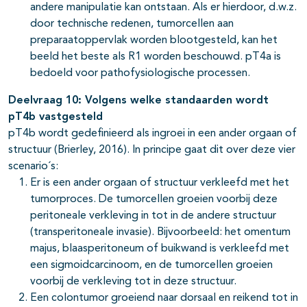
andere manipulatie kan ontstaan. Als er hierdoor, d.w.z.
door technische redenen, tumorcellen aan
preparaatoppervlak worden blootgesteld, kan het
beeld het beste als R1 worden beschouwd. pT4a is
bedoeld voor pathofysiologische processen.
Deelvraag 10: Volgens welke standaarden wordt
pT4b vastgesteld
pT4b wordt gedefinieerd als ingroei in een ander orgaan of
structuur (Brierley, 2016). In principe gaat dit over deze vier
scenario´s:
Er is een ander orgaan of structuur verkleefd met het
tumorproces. De tumorcellen groeien voorbij deze
peritoneale verkleving in tot in de andere structuur
(transperitoneale invasie). Bijvoorbeeld: het omentum
majus, blaasperitoneum of buikwand is verkleefd met
een sigmoidcarcinoom, en de tumorcellen groeien
voorbij de verkleving tot in deze structuur.
Een colontumor groeiend naar dorsaal en reikend tot in