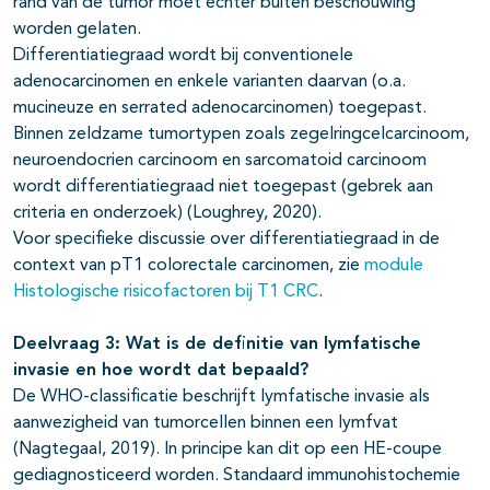
rand van de tumor moet echter buiten beschouwing
worden gelaten.
Differentiatiegraad wordt bij conventionele
adenocarcinomen en enkele varianten daarvan (o.a.
mucineuze en serrated adenocarcinomen) toegepast.
Binnen zeldzame tumortypen zoals zegelringcelcarcinoom,
neuroendocrien carcinoom en sarcomatoid carcinoom
wordt differentiatiegraad niet toegepast (gebrek aan
criteria en onderzoek) (Loughrey, 2020).
Voor specifieke discussie over differentiatiegraad in de
context van pT1 colorectale carcinomen, zie
module
Histologische risicofactoren bij T1 CRC
.
Deelvraag 3: Wat is de definitie van lymfatische
invasie en hoe wordt dat bepaald?
De WHO-classificatie beschrijft lymfatische invasie als
aanwezigheid van tumorcellen binnen een lymfvat
(Nagtegaal, 2019). In principe kan dit op een HE-coupe
gediagnosticeerd worden. Standaard immunohistochemie