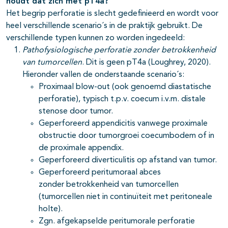
houdt dat zich met pT4a?
Het begrip perforatie is slecht gedefinieerd en wordt voor
heel verschillende scenario´s in de praktijk gebruikt. De
verschillende typen kunnen zo worden ingedeeld:
Pathofysiologische perforatie
zonder betrokkenheid
van tumorcellen
. Dit is geen pT4a (Loughrey, 2020).
Hieronder vallen de onderstaande scenario´s:
Proximaal blow-out (ook genoemd diastatische
perforatie), typisch t.p.v. coecum i.v.m. distale
stenose door tumor.
Geperforeerd appendicitis vanwege proximale
obstructie door tumorgroei coecumbodem of in
de proximale appendix.
Geperforeerd diverticulitis op afstand van tumor.
Geperforeerd peritumoraal abces
zonder betrokkenheid van tumorcellen
(tumorcellen niet in continuïteit met peritoneale
holte).
Zgn. afgekapselde peritumorale perforatie