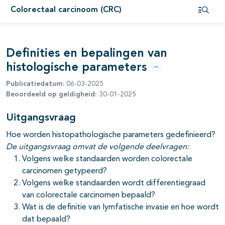
Colorectaal carcinoom (CRC)
Open i
Definities en bepalingen van
histologische parameters
Opties
Publicatiedatum:
06-03-2025
Beoordeeld op geldigheid:
30-01-2025
Uitgangsvraag
Hoe worden histopathologische parameters gedefinieerd?
De uitgangsvraag omvat de volgende deelvragen:
Volgens welke standaarden worden colorectale
carcinomen getypeerd?
Volgens welke standaarden wordt differentiegraad
van colorectale carcinomen bepaald?
Wat is de definitie van lymfatische invasie en hoe wordt
pagina's open- en dichtklappen
dat bepaald?