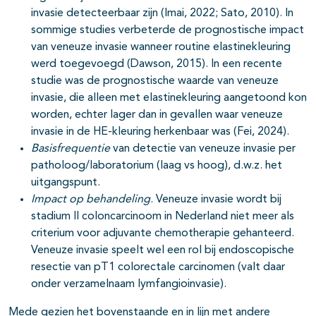
invasie detecteerbaar zijn (Imai, 2022; Sato, 2010). In
sommige studies verbeterde de prognostische impact
van veneuze invasie wanneer routine elastinekleuring
werd toegevoegd (Dawson, 2015). In een recente
studie was de prognostische waarde van veneuze
invasie, die alleen met elastinekleuring aangetoond kon
worden, echter lager dan in gevallen waar veneuze
invasie in de HE-kleuring herkenbaar was (Fei, 2024).
Basisfrequentie
van detectie van veneuze invasie per
patholoog/laboratorium (laag vs hoog), d.w.z. het
uitgangspunt.
Impact op behandeling
. Veneuze invasie wordt bij
stadium II coloncarcinoom in Nederland niet meer als
criterium voor adjuvante chemotherapie gehanteerd.
Veneuze invasie speelt wel een rol bij endoscopische
resectie van pT1 colorectale carcinomen (valt daar
onder verzamelnaam lymfangioinvasie).
Mede gezien het bovenstaande en in lijn met andere