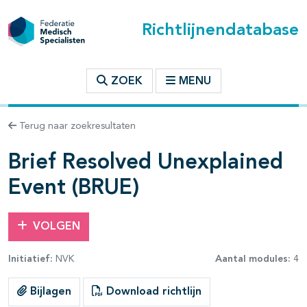
Richtlijnendatabase
t inhoudsopgave
ZOEK
MENU
n binnen deze richtlijn
Terug naar zoekresultaten
Brief Resolved Unexplained
Event (BRUE)
VOLGEN
Initiatief:
NVK
Aantal modules:
4
Bijlagen
Download richtlijn