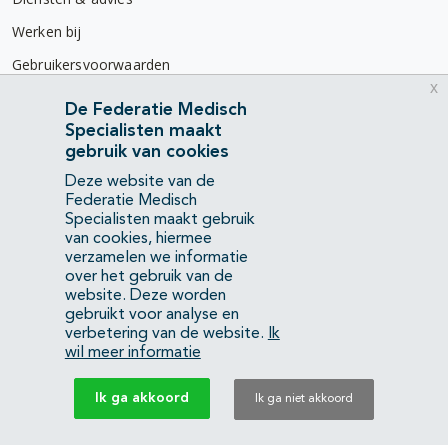
Werken bij
Gebruikersvoorwaarden
x
Privacyverklaring
De Federatie Medisch
Specialisten maakt
Contact
gebruik van cookies
Mercatorlaan 1200
Deze website van de
3528 BL Utrecht
Federatie Medisch
Specialisten maakt gebruik
van cookies, hiermee
(088) 505 34 34
verzamelen we informatie
info@richtlijnendatabase.nl
over het gebruik van de
website. Deze worden
gebruikt voor analyse en
YouTube
LinkedIn
verbetering van de website.
Ik
wil meer informatie
KvK Federatie Medisch Specialisten:
40483480
Ik ga akkoord
Ik ga niet akkoord
Privacyverklaring