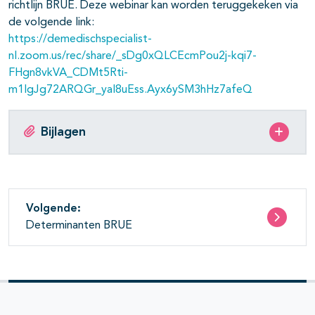
richtlijn BRUE. Deze webinar kan worden teruggekeken via
de volgende link:
https://demedischspecialist-
nl.zoom.us/rec/share/_sDg0xQLCEcmPou2j-kqi7-
FHgn8vkVA_CDMt5Rti-
m1IgJg72ARQGr_yal8uEss.Ayx6ySM3hHz7afeQ
Bijlagen
Volgende:
Determinanten BRUE