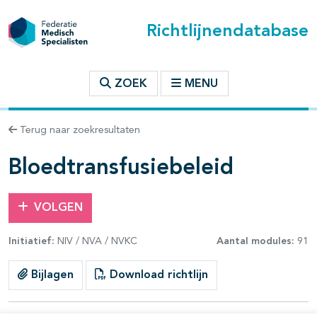
Richtlijnendatabase
t inhoudsopgave
ZOEK
MENU
n binnen deze richtlijn
Terug naar zoekresultaten
les openklappen
Bloedtransfusiebeleid
VOLGEN
Initiatief:
NIV / NVA / NVKC
Aantal modules:
91
pagina's open- en dichtklappen
Bijlagen
Download richtlijn
pagina's open- en dichtklappen