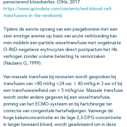
persisterend bloedverlies. (Ohls, 2017
https://www.uptodate.com/contents/red-blood-cell-
transfusions-in-the-newborn
).
Tijdens de eerste opvang van een pasgeborene met een
zeer ernstige anemie op basis van acute verbloeding kan
men middels een partiële wisseltransfusie met ongekruiste
O-RhD-negatieve erytrocyten direct postpartum het Hb
verhogen zonder volume belasting te veroorzaken
(Naulaers G, 1999).
Van massale transfusie bij neonaten wordt gesproken bij
transfusies van >80 ml/kg <24 uur, > 40 ml/kg in 3 uur of bij
een transfusiesnelheid van > 5 ml/kg/uur. Massale transfusie
wordt onder andere gegeven bij een wisseltransfusie,
priming van het ECMO-systeem en bij hartchirurgie ter
correctie van congenitale hartafwijkingen. Vanwege de
hoge kaliumconcentratie en de lage 2,3-DPG-concentratie
in langer bewaard bloed, wordt geadviseerd om in deze