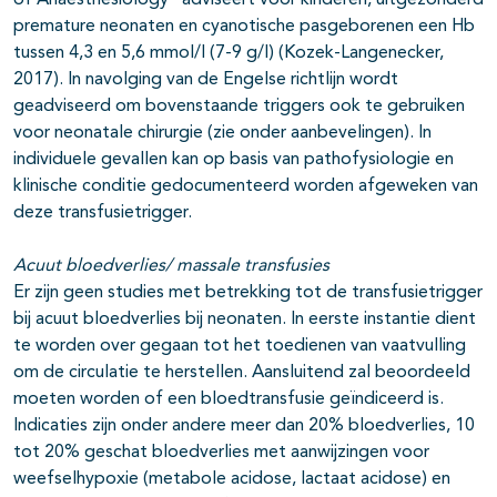
of Anaesthesiology” adviseert voor kinderen, uitgezonderd
premature neonaten en cyanotische pasgeborenen een Hb
tussen 4,3 en 5,6 mmol/l (7-9 g/l) (Kozek-Langenecker,
2017). In navolging van de Engelse richtlijn wordt
geadviseerd om bovenstaande triggers ook te gebruiken
voor neonatale chirurgie (zie onder aanbevelingen). In
individuele gevallen kan op basis van pathofysiologie en
klinische conditie gedocumenteerd worden afgeweken van
deze transfusietrigger.
Acuut bloedverlies/ massale transfusies
Er zijn geen studies met betrekking tot de transfusietrigger
bij acuut bloedverlies bij neonaten. In eerste instantie dient
te worden over gegaan tot het toedienen van vaatvulling
om de circulatie te herstellen. Aansluitend zal beoordeeld
moeten worden of een bloedtransfusie geïndiceerd is.
Indicaties zijn onder andere meer dan 20% bloedverlies, 10
tot 20% geschat bloedverlies met aanwijzingen voor
weefselhypoxie (metabole acidose, lactaat acidose) en