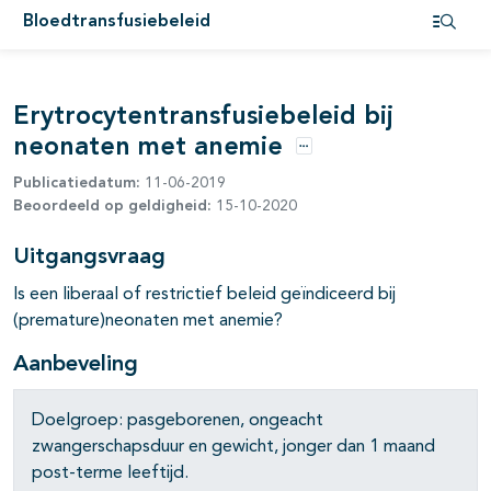
Bloedtransfusiebeleid
Open i
Erytrocytentransfusiebeleid bij
neonaten met anemie
Opties
Publicatiedatum:
11-06-2019
Beoordeeld op geldigheid:
15-10-2020
Uitgangsvraag
Is een liberaal of restrictief beleid geïndiceerd bij
(premature)neonaten met anemie?
Aanbeveling
Doelgroep: pasgeborenen, ongeacht
zwangerschapsduur en gewicht, jonger dan 1 maand
post-terme leeftijd.