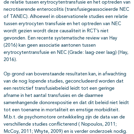
de relatie tussen erytrocytentransfusie en het optreden van
necrotiserende enterocolitis (transfusiegeassocieerde NEC
of TANEC). Alhoewel in observationele studies een relatie
tussen erytrocyten transfusie en het optreden van NEC
wordt gezien wordt deze causaliteit in RCT’s niet
gevonden. Een recente systematische review van Hay
(2016) kan geen associatie aantonen tussen
erytrocytentransfusie en NEC (Grade: laag-zeer laag) (Hay,
2016).
Op grond van bovenstaande resultaten kan, in afwachting
van de nog lopende studies, geconcludeerd worden dat
een restrictief transfusiebeleid leidt tot een geringe
afname in het aantal transfusies en de daarmee
samenhangende donorexpositie en dat dit beleid niet leidt
tot een toename in mortaliteit en ernstige morbiditeit.
M.b.t. de psychomotore ontwikkeling zijn de data van de
verschillende studies conflicterend ( Nopoulos, 2011;
McCoy, 2011; Whyte, 2009) en is verder onderzoek nodig.