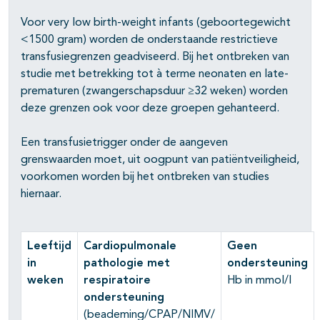
Voor very low birth-weight infants (geboortegewicht
<1500 gram) worden de onderstaande restrictieve
pagina's open- en dichtklappen
transfusiegrenzen geadviseerd. Bij het ontbreken van
studie met betrekking tot à terme neonaten en late-
pagina's open- en dichtklappen
prematuren (zwangerschapsduur ≥32 weken) worden
deze grenzen ook voor deze groepen gehanteerd.
pagina's open- en dichtklappen
Een transfusietrigger onder de aangeven
pagina's open- en dichtklappen
grenswaarden moet, uit oogpunt van patiëntveiligheid,
voorkomen worden bij het ontbreken van studies
pagina's open- en dichtklappen
hiernaar.
Leeftijd
Cardiopulmonale
Geen
in
pathologie met
ondersteuning
weken
respiratoire
Hb in mmol/l
ondersteuning
(beademing/CPAP/NIMV/