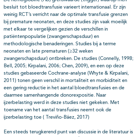
De hemoglobine (Hb) grenswaarde (trigger) waarop men
besluit tot bloedtransfusie varieert internationaal. Er zijn
weinig RCT’s verricht naar de optimale transfusie grenzen
bij premature neonaten, en deze studies zijn vaak moeilijk
met elkaar te vergelijken gezien de verschillen in
patiëntenpopulatie (zwangerschapsduur) en
methodologische benaderingen. Studies bij a terme
neonaten en late prematuren (≥32 weken
zwangerschapsduur) ontbreken. De studies (Connelly, 1998;
Bell, 2005; Kirpalani, 2006; Chen, 2009), en een op deze
studies gebaseerde Cochrane-analyse (Whyte & Kirpalani,
2011) tonen geen verschil in mortaliteit en morbiditeit en
een gering reductie in het aantal bloedtransfusies en de
daarmee samenhangende donorexpositie. Naar
ijzerbelasting werd in deze studies niet gekeken. Met
toename van het aantal transfusies neemt ook de
ijzerbelasting toe ( Treviño-Báez, 2017)
Een steeds terugkerend punt van discussie in de literatuur is