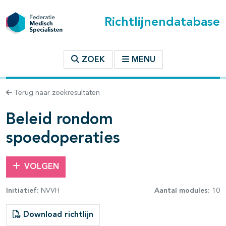
Richtlijnendatabase
t inhoudsopgave
ZOEK
MENU
n binnen deze richtlijn
Terug naar zoekresultaten
Beleid rondom
spoedoperaties
VOLGEN
Initiatief:
NVVH
Aantal modules:
10
Download richtlijn