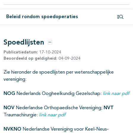
Beleid rondom spoedoperaties
Open i
Spoedlijsten
Opties
Publicatiedatum:
17-10-2024
Beoordeeld op geldigheid:
04-09-2024
Zie hieronder de spoedlijsten per wetenschappelijke
vereniging:
NOG
Nederlands Oogheelkundig Gezelschap:
link naar pdf
NOV
Nederlandse Orthopaedische Vereniging;
NVT
Traumachirurgie:
link naar pdf
NVKNO
Nederlandse Vereniging voor Keel-Neus-