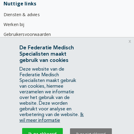
Nuttige links
Diensten & advies
Werken bij
Gebruikersvoorwaarden
x
Privacyverklaring
De Federatie Medisch
Specialisten maakt
Contact
gebruik van cookies
Mercatorlaan 1200
Deze website van de
3528 BL Utrecht
Federatie Medisch
Specialisten maakt gebruik
van cookies, hiermee
(088) 505 34 34
verzamelen we informatie
info@richtlijnendatabase.nl
over het gebruik van de
website. Deze worden
gebruikt voor analyse en
YouTube
LinkedIn
verbetering van de website.
Ik
wil meer informatie
KvK Federatie Medisch Specialisten:
40483480