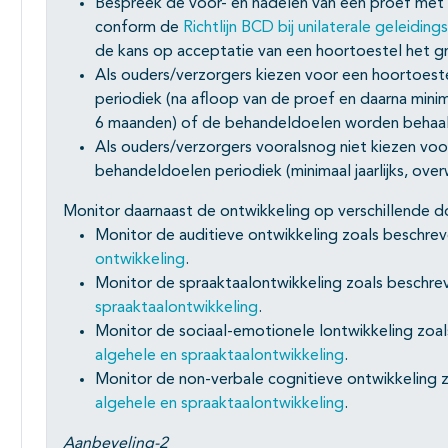
Bespreek de voor- en nadelen van een proef met e
conform de
Richtlijn BCD bij unilaterale geleiding
de kans op acceptatie van een hoortoestel het g
Als ouders/verzorgers kiezen voor een hoortoeste
periodiek (na afloop van de proef en daarna minima
6 maanden) of de behandeldoelen worden behaa
Als ouders/verzorgers vooralsnog niet kiezen voo
behandeldoelen periodiek (minimaal jaarlijks, ove
Monitor daarnaast de ontwikkeling op verschillende 
Monitor de auditieve ontwikkeling zoals beschrev
ontwikkeling
.
Monitor de spraaktaalontwikkeling zoals beschre
spraaktaalontwikkeling
.
Monitor de sociaal-emotionele lontwikkeling zoal
algehele en spraaktaalontwikkeling
.
Monitor de non-verbale cognitieve ontwikkeling 
algehele en spraaktaalontwikkeling
.
Aanbeveling-2