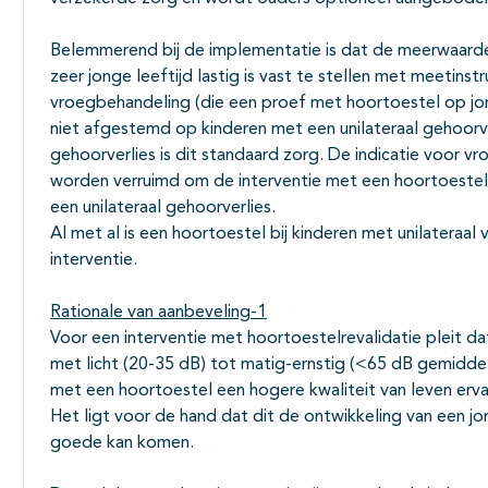
Belemmerend bij de implementatie is dat de meerwaarde 
zeer jonge leeftijd lastig is vast te stellen met meetinst
vroegbehandeling (die een proef met hoortoestel op jo
niet afgestemd op kinderen met een unilateraal gehoorver
gehoorverlies is dit standaard zorg. De indicatie voor
worden verruimd om de interventie met een hoortoestel t
een unilateraal gehoorverlies.
Al met al is een hoortoestel bij kinderen met unilateraal
interventie.
Rationale van aanbeveling-1
Voor een interventie met hoortoestelrevalidatie pleit d
met licht (20-35 dB) tot matig-ernstig (<65 dB gemiddeld
met een hoortoestel een hogere kwaliteit van leven erva
Het ligt voor de hand dat dit de ontwikkeling van een jo
goede kan komen.