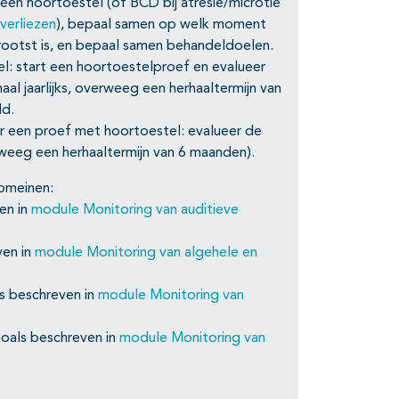
en hoortoestel (of BCD bij atresie/microtie
sverliezen
), bepaal samen op welk moment
rootst is, en bepaal samen behandeldoelen.
l: start een hoortoestelproef en evalueer
al jaarlijks, overweeg een herhaaltermijn van
ld.
r een proef met hoortoestel: evalueer de
rweeg een herhaaltermijn van 6 maanden).
domeinen:
en in
module Monitoring van auditieve
ven in
module Monitoring van algehele en
s beschreven in
module Monitoring van
zoals beschreven in
module Monitoring van