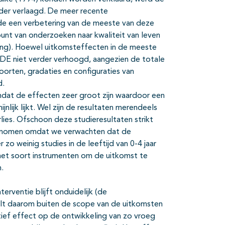
rder verlaagd. De meer recente
de een verbetering van de meeste van deze
nt van onderzoeken naar kwaliteit van leven
ing). Hoewel uitkomsteffecten in de meeste
DE niet verder verhoogd, aangezien de totale
orten, gradaties en configuraties van
d.
mdat de effecten zeer groot zijn waardoor een
lijk lijkt. Wel zijn de resultaten merendeels
lies. Ofschoon deze studieresultaten strikt
genomen omdat we verwachten dat de
 zo weinig studies in de leeftijd van 0-4 jaar
et soort instrumenten om de uitkomst te
n.
terventie blijft onduidelijk (de
alt daarom buiten de scope van de uitkomsten
tief effect op de ontwikkeling van zo vroeg