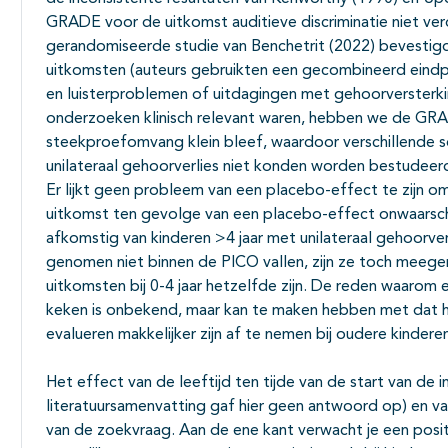
GRADE voor de uitkomst auditieve discriminatie niet ve
gerandomiseerde studie van Benchetrit (2022) bevestig
uitkomsten (auteurs gebruikten een gecombineerd eindpu
en luisterproblemen of uitdagingen met gehoorversterk
onderzoeken klinisch relevant waren, hebben we de GRA
steekproefomvang klein bleef, waardoor verschillende so
unilateraal gehoorverlies niet konden worden bestudeer
Er lijkt geen probleem van een placebo-effect te zijn o
uitkomst ten gevolge van een placebo-effect onwaarschijn
afkomstig van kinderen >4 jaar met unilateraal gehoorver
genomen niet binnen de PICO vallen, zijn ze toch mee
uitkomsten bij 0-4 jaar hetzelfde zijn. De reden waarom er
keken is onbekend, maar kan te maken hebben met dat h
evalueren makkelijker zijn af te nemen bij oudere kindere
Het effect van de leeftijd ten tijde van de start van de in
literatuursamenvatting gaf hier geen antwoord op) en v
van de zoekvraag. Aan de ene kant verwacht je een posi