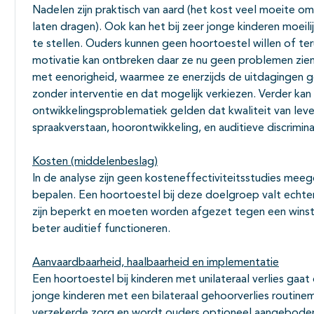
Nadelen zijn praktisch van aard (het kost veel moeite o
laten dragen). Ook kan het bij zeer jonge kinderen moeil
te stellen. Ouders kunnen geen hoortoestel willen of te
motivatie kan ontbreken daar ze nu geen problemen zien o
met eenorigheid, waarmee ze enerzijds de uitdagingen 
zonder interventie en dat mogelijk verkiezen. Verder ka
ontwikkelingsproblematiek gelden dat kwaliteit van le
spraakverstaan, hoorontwikkeling, en auditieve discrimina
Kosten (middelenbeslag)
In de analyse zijn geen kosteneffectiviteitsstudies meeg
bepalen. Een hoortoestel bij deze doelgroep valt echter
zijn beperkt en moeten worden afgezet tegen een winst o
beter auditief functioneren.
Aanvaardbaarheid, haalbaarheid en implementatie
Een hoortoestel bij kinderen met unilateraal verlies gaat
jonge kinderen met een bilateraal gehoorverlies routinem
verzekerde zorg en wordt ouders optioneel aangeboden. B