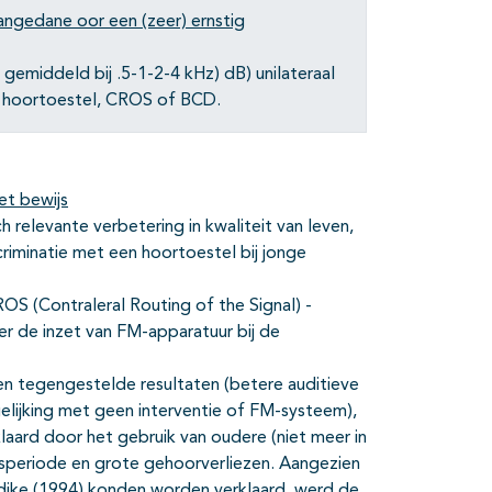
angedane oor een (zeer) ernstig
gemiddeld bij .5-1-2-4 kHz) dB) unilateraal
n hoortoestel, CROS of BCD.
et bewijs
 relevante verbetering in kwaliteit van leven,
criminatie met een hoortoestel bij jonge
OS (Contraleral Routing of the Signal) -
r de inzet van FM-apparatuur bij de
n tegengestelde resultaten (betere auditieve
rgelijking met geen interventie of FM-systeem),
aard door het gebruik van oudere (niet meer in
gsperiode en grote gehoorverliezen. Aangezien
dike (1994) konden worden verklaard, werd de