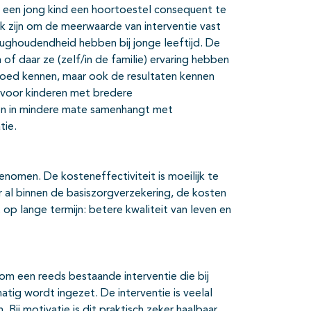
m een jong kind een hoortoestel consequent te
ijk zijn om de meerwaarde van interventie vast
rughoudendheid hebben bij jonge leeftijd. De
f daar ze (zelf/in de familie) ervaring hebben
goed kennen, maar ook de resultaten kennen
n voor kinderen met bredere
ven in mindere mate samenhangt met
tie.
enomen. De kosteneffectiviteit is moeilijk te
 al binnen de basiszorgverzekering, de kosten
p lange termijn: betere kwaliteit van leven en
 om een reeds bestaande interventie die bij
atig wordt ingezet. De interventie is veelal
ij motivatie is dit praktisch zeker haalbaar.