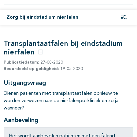
Zorg bij eindstadium nierfalen
Open i
Transplantaatfalen bij eindstadium
pagina's open- en dichtklappen
nierfalen
Opties
Publicatiedatum:
27-08-2020
Beoordeeld op geldigheid:
19-05-2020
Uitgangsvraag
Dienen patiënten met transplantaatfalen opnieuw te
worden verwezen naar de nierfalenpolikliniek en zo ja:
wanneer?
Aanbeveling
Het wordt aanbevolen patiënten met een falend