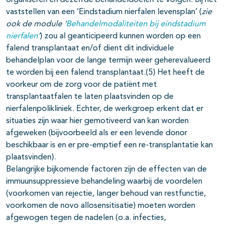
organiseren en dezelfde behandeldoelen te volgen. Bij het
vaststellen van een ‘Eindstadium nierfalen levensplan’ (
zie
ook de module ‘
Behandelmodaliteiten bij eindstadium
nierfalen
’
) zou al geanticipeerd kunnen worden op een
falend transplantaat en/of dient dit individuele
behandelplan voor de lange termijn weer geherevalueerd
te worden bij een falend transplantaat.(5) Het heeft de
voorkeur om de zorg voor de patiënt met
transplantaatfalen te laten plaatsvinden op de
nierfalenpolikliniek. Echter, de werkgroep erkent dat er
situaties zijn waar hier gemotiveerd van kan worden
afgeweken (bijvoorbeeld als er een levende donor
beschikbaar is en er pre-emptief een re-transplantatie kan
plaatsvinden).
Belangrijke bijkomende factoren zijn de effecten van de
immuunsuppressieve behandeling waarbij de voordelen
(voorkomen van rejectie, langer behoud van restfunctie,
voorkomen de novo allosensitisatie) moeten worden
afgewogen tegen de nadelen (o.a. infecties,