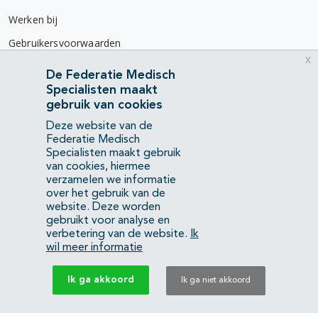
Werken bij
Gebruikersvoorwaarden
x
Privacyverklaring
De Federatie Medisch
Specialisten maakt
Contact
gebruik van cookies
Mercatorlaan 1200
Deze website van de
3528 BL Utrecht
Federatie Medisch
Specialisten maakt gebruik
van cookies, hiermee
(088) 505 34 34
verzamelen we informatie
info@richtlijnendatabase.nl
over het gebruik van de
website. Deze worden
gebruikt voor analyse en
YouTube
LinkedIn
verbetering van de website.
Ik
wil meer informatie
KvK Federatie Medisch Specialisten:
40483480
Ik ga akkoord
Ik ga niet akkoord
Privacyverklaring