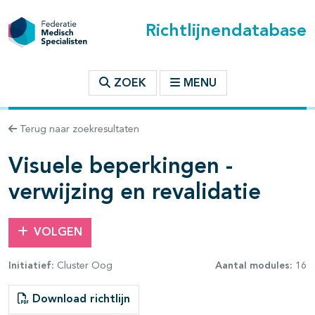
Richtlijnendatabase
t inhoudsopgave
ZOEK
MENU
n binnen deze richtlijn
Terug naar zoekresultaten
Visuele beperkingen -
les openklappen
verwijzing en revalidatie
VOLGEN
Initiatief:
Cluster Oog
Aantal modules:
16
Download richtlijn