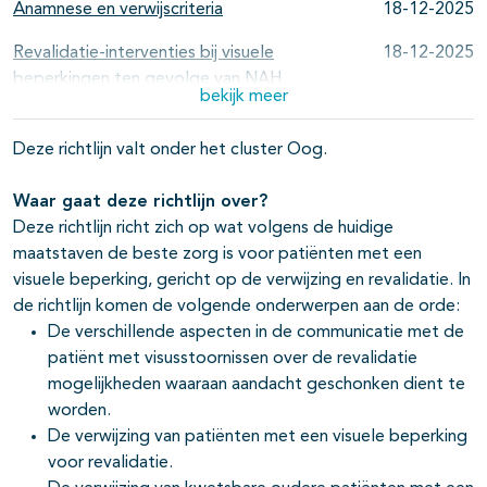
Anamnese en verwijscriteria
18-12-2025
Revalidatie-interventies bij visuele
18-12-2025
beperkingen ten gevolge van NAH
bekijk meer
Kinderen: verwijscriteria voor diagnostiek
18-12-2025
en/of revalidatie
Deze richtlijn valt onder het cluster Oog.
Niet-aangeboren hersenletsel (NAH)
18-12-2025
Waar gaat deze richtlijn over?
Deze richtlijn richt zich op wat volgens de huidige
Revalidatie interventies voor kinderen van
18-12-2025
maatstaven de beste zorg is voor patiënten met een
0-4 met een visuele beperking
visuele beperking, gericht op de verwijzing en revalidatie. In
de richtlijn komen de volgende onderwerpen aan de orde:
De verschillende aspecten in de communicatie met de
patiënt met visusstoornissen over de revalidatie
mogelijkheden waaraan aandacht geschonken dient te
worden.
De verwijzing van patiënten met een visuele beperking
voor revalidatie.