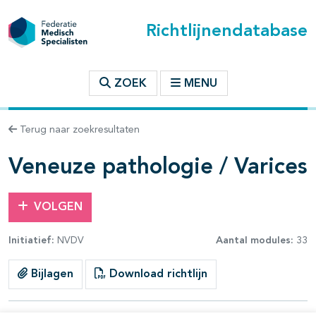
Richtlijnendatabase
t inhoudsopgave
ZOEK
MENU
n binnen deze richtlijn
Terug naar zoekresultaten
les openklappen
Veneuze pathologie / Varices
VOLGEN
Initiatief:
NVDV
Aantal modules:
33
Bijlagen
Download richtlijn