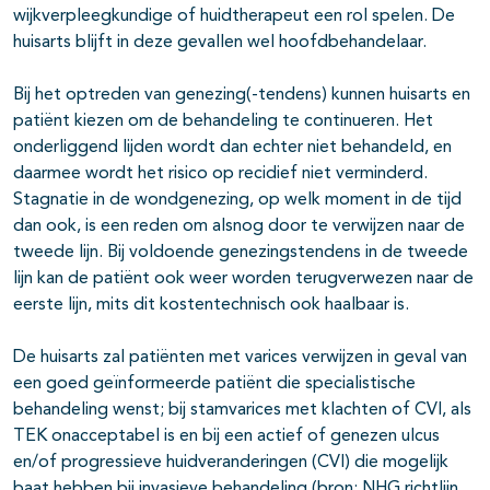
wijkverpleegkundige of huidtherapeut een rol spelen. De
huisarts blijft in deze gevallen wel hoofdbehandelaar.
Bij het optreden van genezing(-tendens) kunnen huisarts en
patiënt kiezen om de behandeling te continueren. Het
onderliggend lijden wordt dan echter niet behandeld, en
daarmee wordt het risico op recidief niet verminderd.
Stagnatie in de wondgenezing, op welk moment in de tijd
dan ook, is een reden om alsnog door te verwijzen naar de
tweede lijn. Bij voldoende genezingstendens in de tweede
lijn kan de patiënt ook weer worden terugverwezen naar de
eerste lijn, mits dit kostentechnisch ook haalbaar is.
De huisarts zal patiënten met varices verwijzen in geval van
een goed geïnformeerde patiënt die specialistische
behandeling wenst; bij stamvarices met klachten of CVI, als
TEK onacceptabel is en bij een actief of genezen ulcus
en/of progressieve huidveranderingen (CVI) die mogelijk
baat hebben bij invasieve behandeling (bron: NHG richtlijn