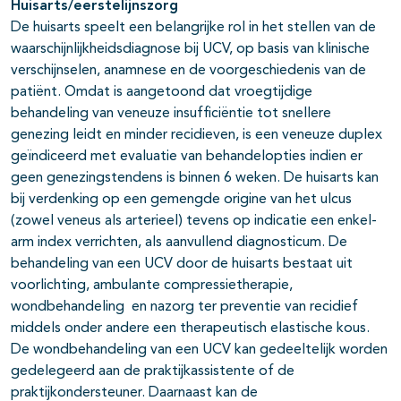
Huisarts/eerstelijnszorg
De huisarts speelt een belangrijke rol in het stellen van de
waarschijnlijkheidsdiagnose bij UCV, op basis van klinische
verschijnselen, anamnese en de voorgeschiedenis van de
patiënt. Omdat is aangetoond dat vroegtijdige
behandeling van veneuze insufficiëntie tot snellere
genezing leidt en minder recidieven, is een veneuze duplex
geïndiceerd met evaluatie van behandelopties indien er
geen genezingstendens is binnen 6 weken. De huisarts kan
bij verdenking op een gemengde origine van het ulcus
(zowel veneus als arterieel) tevens op indicatie een enkel-
arm index verrichten, als aanvullend diagnosticum. De
behandeling van een UCV door de huisarts bestaat uit
voorlichting, ambulante compressietherapie,
wondbehandeling en nazorg ter preventie van recidief
middels onder andere een therapeutisch elastische kous.
De wondbehandeling van een UCV kan gedeeltelijk worden
gedelegeerd aan de praktijkassistente of de
praktijkondersteuner. Daarnaast kan de