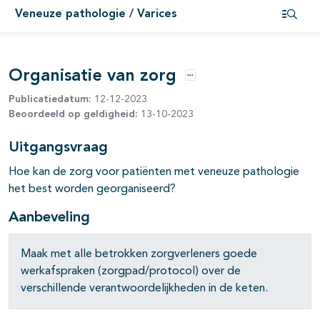
Veneuze pathologie / Varices
Open i
pagina's open- en dichtklappen
Organisatie van zorg
Opties
Publicatiedatum:
12-12-2023
Beoordeeld op geldigheid:
13-10-2023
Uitgangsvraag
pagina's open- en dichtklappen
Hoe kan de zorg voor patiënten met veneuze pathologie
het best worden georganiseerd?
pagina's open- en dichtklappen
Aanbeveling
Maak met alle betrokken zorgverleners goede
werkafspraken (zorgpad/protocol) over de
verschillende verantwoordelijkheden in de keten.