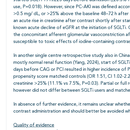
started SGLTi 191±223 days before admission ((20.5% for
use, P=0.018). However, since PC-AKI was defined accordi
>0.5 mg/ dL, or >25% above the baseline 48–72 h after co
an acute rise in creatinine after contrast shortly after sta
known acute decline of eGFR at the initiation of SGLTi. 
the concomitant afferent glomerular vasoconstriction af
susceptible to toxic effects of iodine-containing contras
In another single centre retrospective study also in Chin
mostly normal renal function (Yang, 2024), start of SGLTi
days before CAG or PCI resulted in higher incidence of P
propensity score matched controls (OR 1.51, CI 1.02-2.2
creatinine >25% (11.1% vs 7.5%, P=0.03). Partial or full 
however did not differ between SGLTi users and matche
In absence of further evidence, it remains unclear whether
contrast administration and should better be avoided w
Quality of evidence