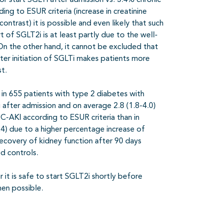
 start SGLTi after admission vs. 3.4% chronic
ng to ESUR criteria (increase in creatinine
ntrast) it is possible and even likely that such
rt of SGLT2i is at least partly due to the well-
On the other hand, it cannot be excluded that
ter initiation of SGLTi makes patients more
t.
a in 655 patients with type 2 diabetes with
 after admission and on average 2.8 (1.8-4.0)
C-AKI according to ESUR criteria than in
4) due to a higher percentage increase of
recovery of kidney function after 90 days
d controls.
 it is safe to start SGLT2i shortly before
hen possible.