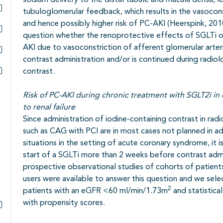
sodium delivery to the distal tubule and macula densa, l
tubuloglomerular feedback, which results in the vasocons
Subpagina's open- en dichtklappen
and hence possibly higher risk of PC-AKI (Heerspink, 2010
question whether the renoprotective effects of SGLTi ou
Subpagina's open- en dichtklappen
AKI due to vasoconstriction of afferent glomerular arter
contrast administration and/or is continued during radiol
Subpagina's open- en dichtklappen
contrast.
Subpagina's open- en dichtklappen
Risk of PC-AKI during chronic treatment with SGLT2i in 
to renal failure
Since administration of iodine-containing contrast in radi
such as CAG with PCI are in most cases not planned in 
situations in the setting of acute coronary syndrome, it
start of a SGLTi more than 2 weeks before contrast admi
prospective observational studies of cohorts of patien
users were available to answer this question and we sele
2
patients with an eGFR <60 ml/min/1.73m
and statistic
with propensity scores.
Subpagina's open- en dichtklappen