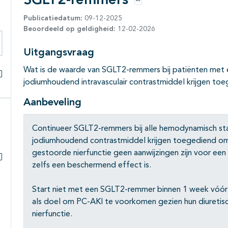
SGLT2-remmers
Opties
Publicatiedatum:
09-12-2025
Beoordeeld op geldigheid:
12-02-2026
Uitgangsvraag
eken binnen deze richtlijn
Wat is de waarde van SGLT2-remmers bij patiënten met e
jodiumhoudend intravasculair contrastmiddel krijgen to
Alles openklappen
Aanbeveling
Continueer SGLT2-remmers bij alle hemodynamisch stabi
jodiumhoudend contrastmiddel krijgen toegediend om
gestoorde nierfunctie geen aanwijzingen zijn voor een
zelfs een beschermend effect is.
Subpagina's open- en dichtklappen
Start niet met een SGLT2-remmer binnen 1 week vóó
als doel om PC-AKI te voorkomen gezien hun diuretis
nierfunctie.