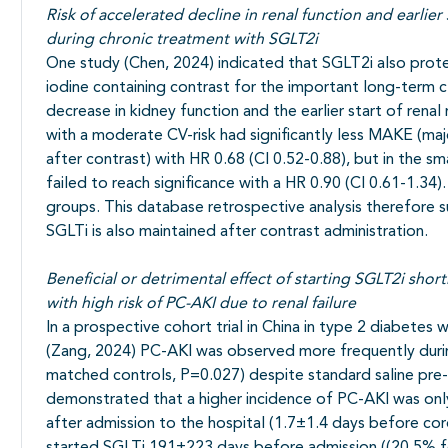
Risk of accelerated decline in renal function and earlier
during chronic treatment with SGLT2i
One study (Chen, 2024) indicated that SGLT2i also prote
iodine containing contrast for the important long-term 
decrease in kidney function and the earlier start of renal
with a moderate CV-risk had significantly less MAKE (m
after contrast) with HR 0.68 (CI 0.52-0.88), but in the sm
failed to reach significance with a HR 0.90 (CI 0.61-1.34
groups. This database retrospective analysis therefore 
SGLTi is also maintained after contrast administration.
Beneficial or detrimental effect of starting SGLT2i short
with high risk of PC-AKI due to renal failure
In a prospective cohort trial in China in type 2 diabete
(Zang, 2024) PC-AKI was observed more frequently duri
matched controls, P=0.027) despite standard saline pre-
demonstrated that a higher incidence of PC-AKI was on
after admission to the hospital (1.7±1.4 days before co