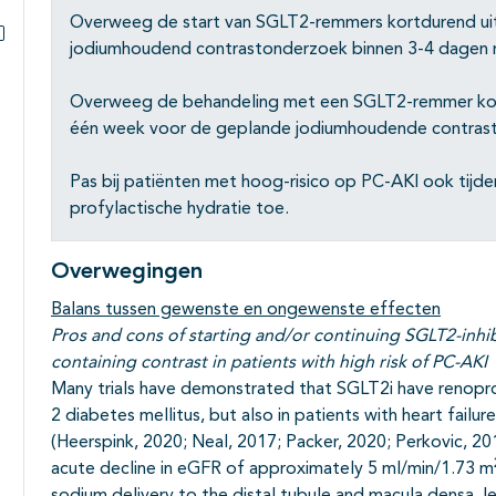
Overweeg de start van SGLT2-remmers kortdurend uit te
jodiumhoudend contrastonderzoek binnen 3-4 dagen noo
Subpagina's open- en dichtklappen
Overweeg de behandeling met een SGLT2-remmer kor
één week voor de geplande jodiumhoudende contrastt
Pas bij patiënten met hoog-risico op PC-AKI ook tijd
profylactische hydratie toe.
Overwegingen
Balans tussen gewenste en ongewenste effecten
Pros and cons of starting and/or continuing SGLT2-inhib
containing contrast in patients with high risk of PC-AKI
Many trials have demonstrated that SGLT2i have renoprot
2 diabetes mellitus, but also in patients with heart failur
(Heerspink, 2020; Neal, 2017; Packer, 2020; Perkovic, 20
acute decline in eGFR of approximately 5 ml/min/1.73 m