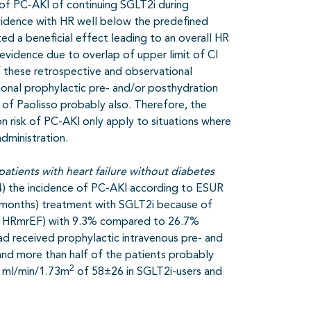
k of PC-AKI of continuing SGLT2i during
 evidence with HR well below the predefined
d a beneficial effect leading to an overall HR
 evidence due to overlap of upper limit of CI
of these retrospective and observational
tional prophylactic pre- and/or posthydration
y of Paolisso probably also. Therefore, the
on risk of PC-AKI only apply to situations where
dministration.
patients with heart failure without diabetes
024) the incidence of PC-AKI according to ESUR
>6 months) treatment with SGLT2i because of
 or HRmrEF) with 9.3% compared to 26.7%
ad received prophylactic intravenous pre- and
and more than half of the patients probably
2
 ml/min/1.73m
of 58±26 in SGLT2i-users and