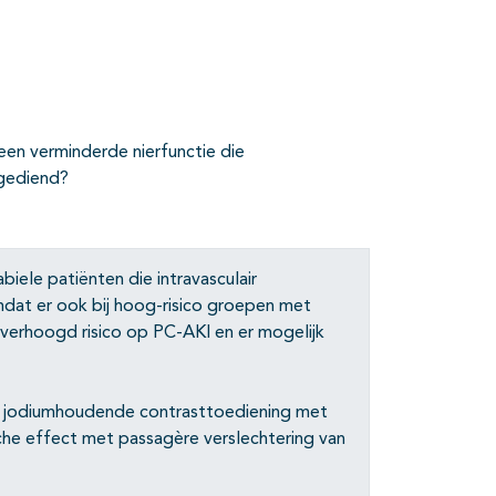
en verminderde nierfunctie die
egediend?
ele patiënten die intravasculair
dat er ook bij hoog-risico groepen met
 verhoogd risico op PC-AKI en er mogelijk
r jodiumhoudende contrasttoediening met
che effect met passagère verslechtering van