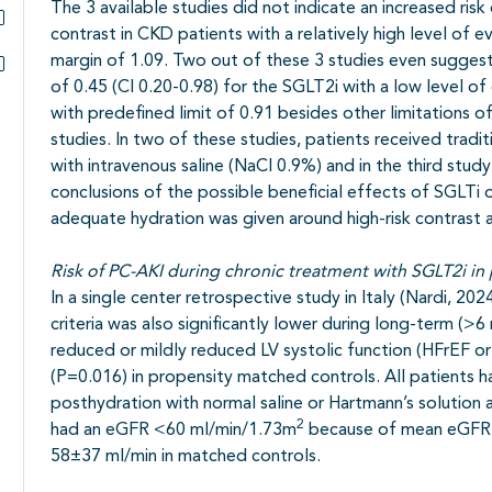
The 3 available studies did not indicate an increased ris
contrast in CKD patients with a relatively high level of
Subpagina's open- en dichtklappen
margin of 1.09. Two out of these 3 studies even suggeste
of 0.45 (CI 0.20-0.98) for the SGLT2i with a low level of
Subpagina's open- en dichtklappen
with predefined limit of 0.91 besides other limitations 
studies. In two of these studies, patients received tradi
with intravenous saline (NaCl 0.9%) and in the third stud
conclusions of the possible beneficial effects of SGLTi 
adequate hydration was given around high-risk contrast a
Risk of PC-AKI during chronic treatment with SGLT2i in 
In a single center retrospective study in Italy (Nardi, 2
criteria was also significantly lower during long-term (
reduced or mildly reduced LV systolic function (HFrEF
(P=0.016) in propensity matched controls. All patients h
posthydration with normal saline or Hartmann’s solution 
2
had an eGFR <60 ml/min/1.73m
because of mean eGFR
58±37 ml/min in matched controls.