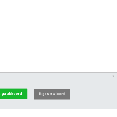
x
k ga akkoord
Ik ga niet akkoord