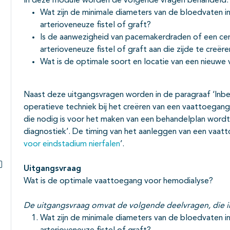
In deze module worden de volgende vragen behandeld:
Wat zijn de minimale diameters van de bloedvaten i
arterioveneuze fistel of graft?
Is de aanwezigheid van pacemakerdraden of een ce
arterioveneuze fistel of graft aan die zijde te creër
Wat is de optimale soort en locatie van een nieuw
Naast deze uitgangsvragen worden in de paragraaf ‘Inbe
operatieve techniek bij het creëren van een vaattoegan
die nodig is voor het maken van een behandelplan word
diagnostiek’. De timing van het aanleggen van een vaatto
voor eindstadium nierfalen
’.
Uitgangsvraag
Subpagina's open- en dichtklappen
Wat is de optimale vaattoegang voor hemodialyse?
De uitgangsvraag omvat de volgende deelvragen, die i
Wat zijn de minimale diameters van de bloedvaten i