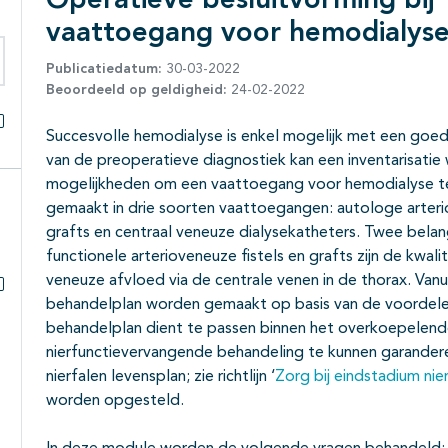
Operatieve besluitvorming bij
vaattoegang voor hemodialys
Publicatiedatum:
30-03-2022
eken binnen deze richtlijn
Beoordeeld op geldigheid:
24-02-2022
Succesvolle hemodialyse is enkel mogelijk met een goe
Alles openklappen
van de preoperatieve diagnostiek kan een inventarisati
mogelijkheden om een vaattoegang voor hemodialyse te c
gemaakt in drie soorten vaattoegangen: autologe arterio
grafts en centraal veneuze dialysekatheters. Twee belan
functionele arterioveneuze fistels en grafts zijn de kwal
veneuze afvloed via de centrale venen in de thorax. Vanu
behandelplan worden gemaakt op basis van de voordelen
Subpagina's open- en dichtklappen
behandelplan dient te passen binnen het overkoepelend
nierfunctievervangende behandeling te kunnen garandere
nierfalen levensplan; zie richtlijn ‘
Zorg bij eindstadium nie
worden opgesteld.