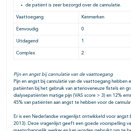
de patiënt is zeer bezorgd over de cannulatie.
Vaattoegang
Kenmerken
Eenvoudig
0
Uitdagend
1
Complex
2
Pijn en angst bij cannulatie van de vaattoegang
Pijn en angst bij cannulatie van de vaattoegang hebben e
patiënten bij het gebruik van arterioveneuze fistels en g
dialysepatiënten matige pijn (VAS score > 3) en 12% erns
45% van patiënten aan angst te hebben voor de cannulat
Er is een Nederlandse vragenlijst ontwikkeld voor angst b
2013). Deze vragenlijst geeft een goede voorspelling 
maatschappelijk werker en kan worden gebruikt om te b