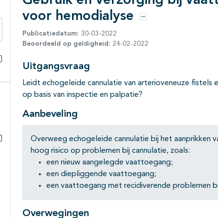
Gebruik en verzorging bij vaa
voor hemodialyse
Opties
Publicatiedatum:
30-03-2022
eken binnen deze richtlijn
Beoordeeld op geldigheid:
24-02-2022
Uitgangsvraag
Alles openklappen
Leidt echogeleide cannulatie van arterioveneuze fistels 
op basis van inspectie en palpatie?
Aanbeveling
Overweeg echogeleide cannulatie bij het aanprikken va
Subpagina's open- en dichtklappen
hoog risico op problemen bij cannulatie, zoals:
een nieuw aangelegde vaattoegang;
een diepliggende vaattoegang;
een vaattoegang met recidiverende problemen bij
Overwegingen