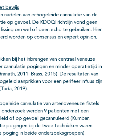
et bewijs
- en nadelen van echogeleide cannulatie van de
tie op gevoel. De KDOQI richtlijn vond geen
slissing om wel of geen echo te gebruiken. Hier
eerd worden op consensus en expert opinion,
kken bij het inbrengen van centraal veneuze
er cannulatie pogingen en minder operatietijd in
dranath, 2011; Brass, 2015). De resultaten van
eleid aanprikken voor een perifeer infuus zijn
 (Tada, 2019).
geleide cannulatie van arterioveneuze fistels
te onderzoek werden 9 patiënten met een
leid of op gevoel gecannuleerd (Kumbar,
tie pogingen bij de twee technieken waren
ie poging in beide onderzoeksgroepen).