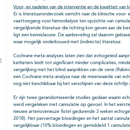
Voor- en nadelen van de interventie en de kwaliteit van h
Er is literatuuronderzoek verricht naar de klinische voor
vaattoegang voor hemodialyse ten opzichte van cannula
vergelijkende literatuur die richting kon geven aan de be
ligt een kennislacune. De aanbeveling zal daarom gebas
waar mogelijk onderbouwd met (indirecte) literatuur.
Cochrane meta-analyses laten zien dat echogeleid aanpri
katheters leidt tot significant minder complicaties, mind
Subpagina's open- en dichtklappen
vergelijking met het blind aanprikken van de vene (Rabin
een Cochrane meta-analyse naar de meerwaarde van echog
nog niet beschikbaar bij het verschijnen van deze richtlijn
Er zijn twee gerandomiseerde studies gedaan waarin echo
werd vergeleken met cannulatie op gevoel. In het eers
nieuwe arterioveneuze fistel gedurende 3 weken echoge
2018). Het percentage bloedingen en het aantal cannula
vergelijkbaar (10% bloedingen en gemiddeld 1 cannulat