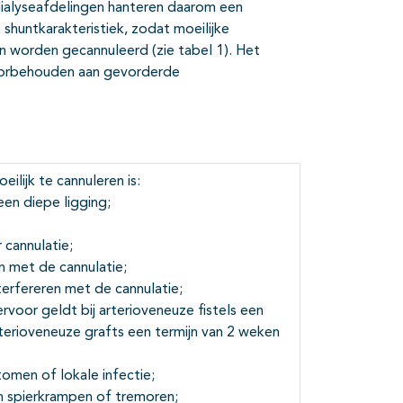
dialyseafdelingen hanteren daarom een
shuntkarakteristiek, zodat moeilijke
 worden gecannuleerd (zie tabel 1). Het
voorbehouden aan gevorderde
ilijk te cannuleren is:
een diepe ligging;
 cannulatie;
n met de cannulatie;
erfereren met de cannulatie;
voor geldt bij arterioveneuze fistels een
rterioveneuze grafts een termijn van 2 weken
men of lokale infectie;
an spierkrampen of tremoren;