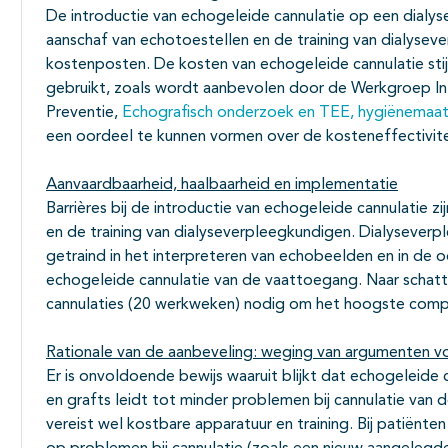
De introductie van echogeleide cannulatie op een dialy
aanschaf van echotoestellen en de training van dialyseve
kostenposten. De kosten van echogeleide cannulatie sti
gebruikt, zoals wordt aanbevolen door de Werkgroep In
Preventie,
Echografisch onderzoek en TEE, hygiënemaa
een oordeel te kunnen vormen over de kosteneffectivite
Aanvaardbaarheid, haalbaarheid en implementatie
Barrières bij de introductie van echogeleide cannulatie 
en de training van dialyseverpleegkundigen. Dialysever
getraind in het interpreteren van echobeelden en in de 
echogeleide cannulatie van de vaattoegang. Naar schatt
cannulaties (20 werkweken) nodig om het hoogste compe
Rationale van de aanbeveling: weging van argumenten vo
Er is onvoldoende bewijs waaruit blijkt dat echogeleide c
en grafts leidt tot minder problemen bij cannulatie van
vereist wel kostbare apparatuur en training. Bij patiënte