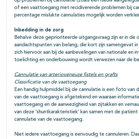
op problemen bij cannulatie (zoals een nieuw aangeleg
of een vaattoegang met recidiverende problemen bij can
percentage mislukte cannulaties mogelijk worden verklei
Inbedding in de zorg
Behalve deze geprioriteerde uitgangsvraag zijn er in de d
aandachtspunten van belang, die kort zijn samengevat i
zich hiervoor aan bij de aanbevelingen van nationale en in
toelichting en onderbouwing wordt verwezen naar de bet
Cannulatie van arterioveneuze fistels en grafts
Classificatie van de vaattoegang
Een handig hulpmiddel bij de cannulatie is een foto van 
van de vaattoegang is afgetekend en waaraan informati
vaattoegang en de aanwezigheid van zijtakken en vern
van deze ‘shuntkarakteristiek’ kan samen met de patiën
cannulatie van de vaattoegang.
Niet iedere vaattoegang is eenvoudig te cannuleren. Daar