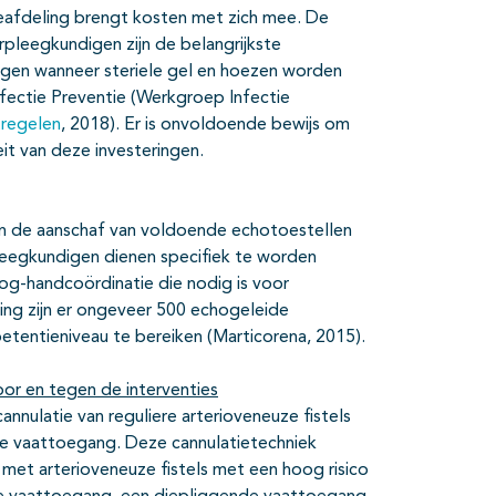
seafdeling brengt kosten met zich mee. De
rpleegkundigen zijn de belangrijkste
jgen wanneer steriele gel en hoezen worden
fectie Preventie (Werkgroep Infectie
tregelen
, 2018). Er is onvoldoende bewijs om
it van deze investeringen.
zijn de aanschaf van voldoende echotoestellen
pleegkundigen dienen specifiek te worden
oog-handcoördinatie die nodig is voor
ing zijn er ongeveer 500 echogeleide
tentieniveau te bereiken (Marticorena, 2015).
or en tegen de interventies
annulatie van reguliere arterioveneuze fistels
 de vaattoegang. Deze cannulatietechniek
n met arterioveneuze fistels met een hoog risico