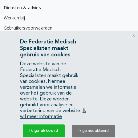
Diensten & advies
Werken bij
Gebruikersvoorwaarden
x
Privacyverklaring
De Federatie Medisch
Specialisten maakt
Contact
gebruik van cookies
Mercatorlaan 1200
Deze website van de
3528 BL Utrecht
Federatie Medisch
Specialisten maakt gebruik
van cookies, hiermee
(088) 505 34 34
verzamelen we informatie
info@richtlijnendatabase.nl
over het gebruik van de
website. Deze worden
gebruikt voor analyse en
YouTube
LinkedIn
verbetering van de website.
Ik
wil meer informatie
KvK Federatie Medisch Specialisten:
40483480
Ik ga akkoord
Ik ga niet akkoord
Privacyverklaring