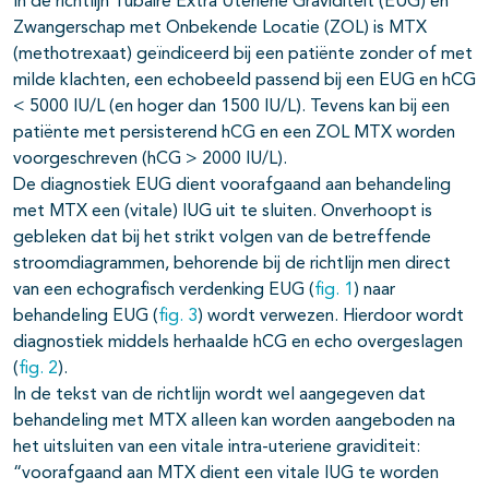
In de richtlijn Tubaire Extra Uteriene Graviditeit (EUG) en
Zwangerschap met Onbekende Locatie (ZOL) is MTX
(methotrexaat) geïndiceerd bij een patiënte zonder of met
milde klachten, een echobeeld passend bij een EUG en hCG
< 5000 IU/L (en hoger dan 1500 IU/L). Tevens kan bij een
patiënte met persisterend hCG en een ZOL MTX worden
voorgeschreven (hCG > 2000 IU/L).
De diagnostiek EUG dient voorafgaand aan behandeling
met MTX een (vitale) IUG uit te sluiten. Onverhoopt is
gebleken dat bij het strikt volgen van de betreffende
stroomdiagrammen, behorende bij de richtlijn men direct
van een echografisch verdenking EUG (
fig. 1
) naar
behandeling EUG (
fig. 3
) wordt verwezen. Hierdoor wordt
diagnostiek middels herhaalde hCG en echo overgeslagen
(
fig. 2
).
In de tekst van de richtlijn wordt wel aangegeven dat
behandeling met MTX alleen kan worden aangeboden na
het uitsluiten van een vitale intra-uteriene graviditeit:
“voorafgaand aan MTX dient een vitale IUG te worden