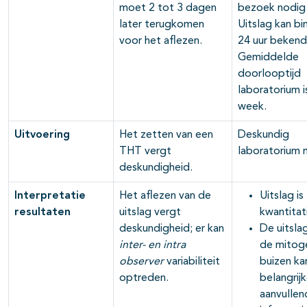
moet 2 tot 3 dagen
bezoek nodig
later terugkomen
Uitslag kan bi
voor het aflezen.
24 uur bekend 
Gemiddelde
doorlooptijd
laboratorium i
week.
Uitvoering
Het zetten van een
Deskundig
THT vergt
laboratorium 
deskundigheid.
Interpretatie
Het aflezen van de
Uitslag is
resultaten
uitslag vergt
kwantitat
deskundigheid; er kan
De uitsla
inter- en intra
de mitog
observer
variabiliteit
buizen ka
optreden.
belangrij
aanvullen