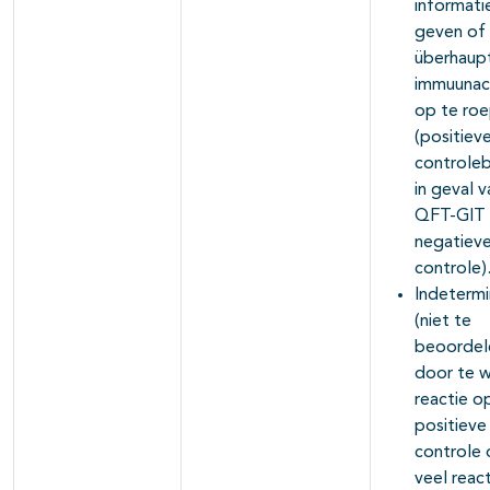
informati
geven of 
überhaup
immuunact
op te roe
(positiev
controleb
in geval v
QFT-GIT
negatiev
controle)
Indeterm
(niet te
beoordel
door te w
reactie o
positieve
controle 
veel reac