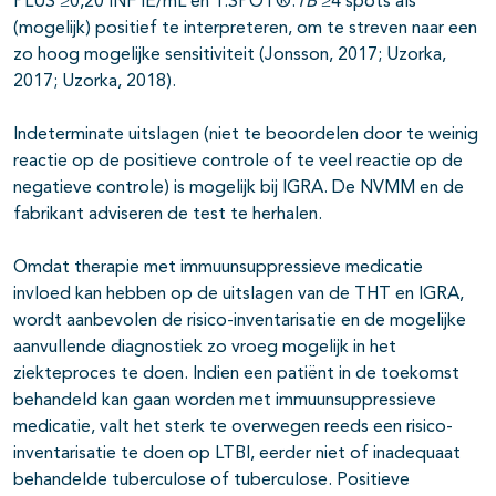
PLUS ≥0,20 INF IE/mL en T.SPOT®.
TB
≥4 spots als
(mogelijk) positief te interpreteren, om te streven naar een
zo hoog mogelijke sensitiviteit (Jonsson, 2017; Uzorka,
2017; Uzorka, 2018).
Indeterminate uitslagen (niet te beoordelen door te weinig
reactie op de positieve controle of te veel reactie op de
negatieve controle) is mogelijk bij IGRA. De NVMM en de
fabrikant adviseren de test te herhalen.
Omdat therapie met immuunsuppressieve medicatie
invloed kan hebben op de uitslagen van de THT en IGRA,
wordt aanbevolen de risico-inventarisatie en de mogelijke
aanvullende diagnostiek zo vroeg mogelijk in het
ziekteproces te doen. Indien een patiënt in de toekomst
behandeld kan gaan worden met immuunsuppressieve
medicatie, valt het sterk te overwegen reeds een risico-
inventarisatie te doen op LTBI, eerder niet of inadequaat
behandelde tuberculose of tuberculose. Positieve