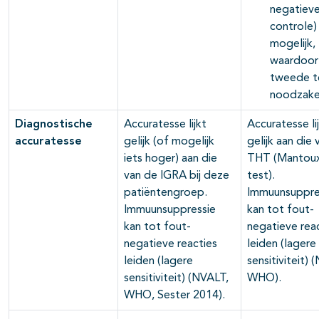
negatiev
controle) 
mogelijk,
waardoor
tweede t
noodzakeli
Diagnostische
Accuratesse lijkt
Accuratesse li
accuratesse
gelijk (of mogelijk
gelijk aan die
iets hoger) aan die
THT (Mantou
van de IGRA bij deze
test).
patiëntengroep.
Immuunsuppre
Immuunsuppressie
kan tot fout-
kan tot fout-
negatieve rea
negatieve reacties
leiden (lagere
leiden (lagere
sensitiviteit) 
sensitiviteit) (NVALT,
WHO).
WHO, Sester 2014).