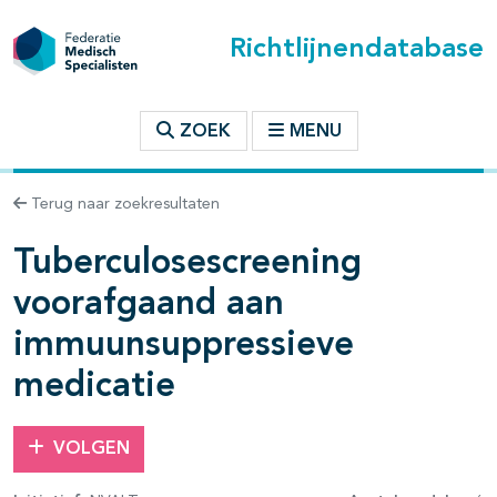
Richtlijnendatabase
t inhoudsopgave
ZOEK
MENU
n binnen deze richtlijn
Terug naar zoekresultaten
Tuberculosescreening
voorafgaand aan
immuunsuppressieve
medicatie
VOLGEN