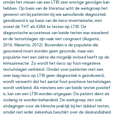
omdat het missen van een LTBI zeer ernstige gevolgen kan
hebben. Op basis van de literatuur acht de werkgroep het
gewenst om bij patiënten bij wie aanvullende diagnostiek
geïndiceerd is op basis van de risico-inventarisatie, met
zowel de THT als IGRA te testen op LTBI. De
diagnostische accuratesse van beide testen was wisselend
en de testuitslagen zijn vaak niet congruent (Auguste,
2016; Mariette, 2012). Bovendien is de populatie die
gescreend moet worden geen gezonde, maar een
populatie met een ziekte die mogelijk invloed heeft op de
immuunreactie. Zo wordt het risico op fout-negatieve
testuitslagen verkleind. Omdat voor patiënten met een
zeer laag risico op LTBI geen diagnostiek is geïndiceerd,
wordt verwacht dat het aantal fout-positieve testuitslagen
wordt verkleind. Als minstens een van beide testen positief
is, kan van een LTBI worden uitgegaan. De patiënt dient als
zodanig te worden behandeld. De werkgroep ziet ook
uitdagingen voor de klinische praktijk bij het dubbel testen,
omdat niet ieder ziekenhuis beschikt over de deskundigheid