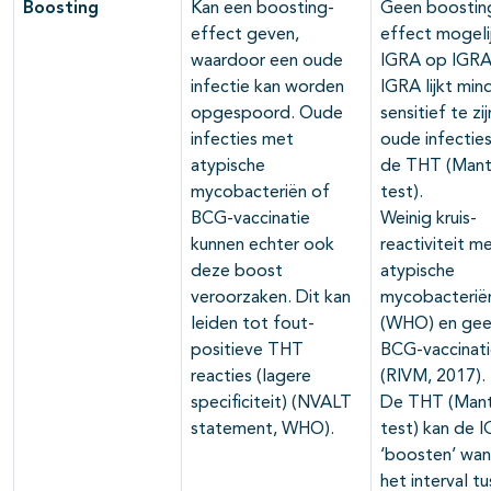
Boosting
Kan een boosting-
Geen boostin
effect geven,
effect mogeli
waardoor een oude
IGRA op IGRA
infectie kan worden
IGRA lijkt min
opgespoord. Oude
sensitief te zi
infecties met
oude infectie
atypische
de THT (Mant
mycobacteriën of
test).
BCG-vaccinatie
Weinig kruis-
kunnen echter ook
reactiviteit m
deze boost
atypische
veroorzaken. Dit kan
mycobacterië
leiden tot fout-
(WHO) en gee
positieve THT
BCG-vaccinat
reacties (lagere
(RIVM, 2017).
specificiteit) (NVALT
De THT (Man
statement, WHO).
test) kan de 
‘boosten’ wan
het interval t