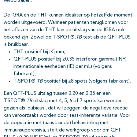
veroorzaken.
De IGRA en de THT kunnen idealiter op hetzelfde moment
worden uitgevoerd. Wanneer patiënten terugkomen voor
het aflezen van de THT, kan de uitslag van de IGRA ook
bekend zijn. Zowel de T-SPOT®.
TB
test als de QFT-PLUS
is bruikbaar.
THT positief bij ≥5 mm;
QFT-PLUS positief bij ≥0,35 interferon gamma (INF)
internationale eenheden (IE) per mL) (volgens
fabrikant);
T-SPOT®.
TB
positief bij ≥8 spots (volgens fabrikant).
Een QFT-PLUS uitslag tussen 0,20 en 0,35 en een
T.SPOT®.
TB
uitslag met 4, 5, 6 of 7 spots kan worden
gezien als ‘dubieus’, dat wil zeggen: de negatieve reactie
kan veroorzaakt worden door test-inherente variatie. Voor
de populatie met (aanstaande) behandeling met
immuunsuppressiva, stelt de werkgroep voor om QFT-