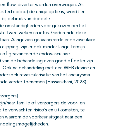
een flow-diverter worden overwogen. Als
sted coiling) de enige optie is, wordt er
bij gebruik van dubbele
alde omstandigheden voor gekozen om het
nste twee weken na ictus. Gedurende deze
staan. Aangezien geavanceerde endovasculaire
clipping, zijn er ook minder lange termijn
 is of geavanceerde endovasculaire
van de behandeling even goed of beter zijn
gen. Ook na behandeling met een WEB device en
nderzoek revascularisatie van het aneurysma
riode verder toenemen (Hassankhani, 2023).
rzorgers)
jn/haar familie of verzorgers de voor- en
e te verwachten risico’s en uitkomsten, te
men waarom de voorkeur uitgaat naar een
andelingsmogelijkheden.