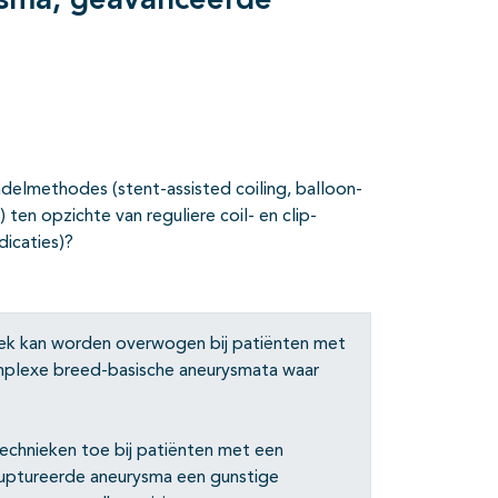
ysma, geavanceerde
delmethodes (stent-assisted coiling, balloon-
) ten opzichte van reguliere coil- en clip-
dicaties)?
ek kan worden overwogen bij patiënten met
mplexe breed-basische aneurysmata waar
chnieken toe bij patiënten met een
ruptureerde aneurysma een gunstige