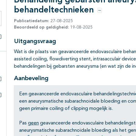
Behandeling gebarsten aneur
behandeltechnieken
Opties
Publicatiedatum:
27-08-2025
eken binnen deze richtlijn
Beoordeeld op geldigheid:
19-08-2025
Uitgangsvraag
Alles openklappen
Wat is de plaats van geavanceerde endovasculaire behan
assisted coiling, flowdiverting stent, intrasacculair device
behandelingen bij gebarsten aneurysma (en wat zijn de in
Aanbeveling
Subpagina's open- en dichtklappen
Een geavanceerde endovasculaire behandelingstechni
een aneurysmatische subarachnoïdale bloeding en co
Subpagina's open- en dichtklappen
geen primaire coiling of clipping mogelijk is.
Pas
geen
geavanceerde endovasculaire behandelingste
aneurysmatische subarachnoïdale bloeding als het ge