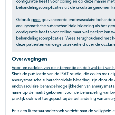
configuratie heeft voor coiling en op deze manier met
behandelingscomplicaties uit de circulatie genomen k
Gebruik
geen
geavanceerde endovasculaire behandelin
aneurysmatische subarachnoïdale bloeding als het ge
configuratie heeft voor coiling maar wel geclipt kan 
behandelingscomplicaties. Wees terughoudend met het 
deze patiënten vanwege onzekerheid over de occlusie
Overwegingen
Voor- en nadelen van de interventie en de kwaliteit van h
Sinds de publicatie van de ISAT studie, die coilen met c
aneurysmatische subarachnoïdale bloeding, zijn door de
endovasculaire behandelmogelijkheden van aneurysmata
name op de markt gekomen voor de behandeling van bre
praktijk ook wel toegepast bij de behandeling van aneu
Er is een literatuuronderzoek verricht naar de veiligheid