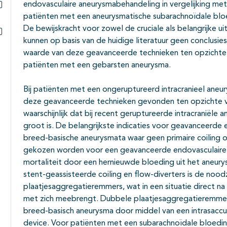
endovasculaire aneurysmabehandeling in vergelijking met r
patiënten met een aneurysmatische subarachnoïdale bloe
Subpagina's open- en dichtklappen
De bewijskracht voor zowel de cruciale als belangrijke
kunnen op basis van de huidige literatuur geen conclu
Subpagina's open- en dichtklappen
waarde van deze geavanceerde technieken ten opzichte va
patiënten met een gebarsten aneurysma.
Bij patiënten met een ongeruptureerd intracranieel aneu
deze geavanceerde technieken gevonden ten opzichte van
waarschijnlijk dat bij recent geruptureerde intracraniële a
groot is. De belangrijkste indicaties voor geavanceerde
breed-basische aneurysmata waar geen primaire coiling of
gekozen worden voor een geavanceerde endovasculaire b
mortaliteit door een hernieuwde bloeding uit het aneury
stent-geassisteerde coiling en flow-diverters is de noo
plaatjesaggregatieremmers, wat in een situatie direct na
met zich meebrengt. Dubbele plaatjesaggregatieremmers 
breed-basisch aneurysma door middel van een intrasacc
device. Voor patiënten met een subarachnoïdale bloedin