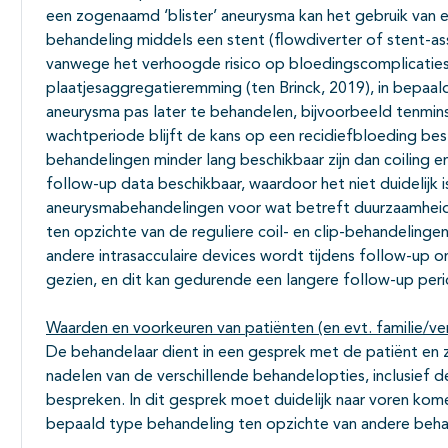
een zogenaamd ‘blister’ aneurysma kan het gebruik van 
behandeling middels een stent (flowdiverter of stent-assi
vanwege het verhoogde risico op bloedingscomplicaties 
plaatjesaggregatieremming (ten Brinck, 2019), in bepa
aneurysma pas later te behandelen, bijvoorbeeld tenmi
wachtperiode blijft de kans op een recidiefbloeding be
behandelingen minder lang beschikbaar zijn dan coiling en 
follow-up data beschikbaar, waardoor het niet duidelijk
aneurysmabehandelingen voor wat betreft duurzaamheid 
ten opzichte van de reguliere coil- en clip-behandelin
andere intrasacculaire devices wordt tijdens follow-up o
gezien, en dit kan gedurende een langere follow-up pe
Waarden en voorkeuren van patiënten (en evt. familie/ve
De behandelaar dient in een gesprek met de patiënt en zi
nadelen van de verschillende behandelopties, inclusief d
bespreken. In dit gesprek moet duidelijk naar voren ko
bepaald type behandeling ten opzichte van andere beh