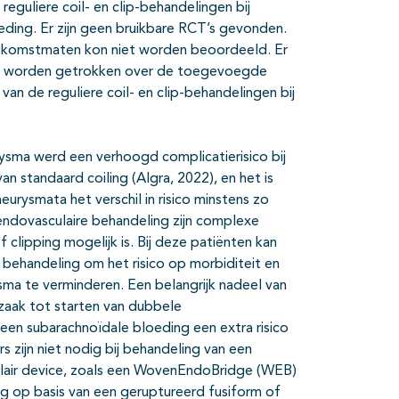
eguliere coil- en clip-behandelingen bij
ding. Er zijn geen bruikbare RCT’s gevonden.
 uitkomstmaten kon niet worden beoordeeld. Er
sies worden getrokken over de toegevoegde
n de reguliere coil- en clip-behandelingen bij
rysma werd een verhoogd complicatierisico bij
 standaard coiling (Algra, 2022), en het is
neurysmata het verschil in risico minstens zo
 endovasculaire behandeling zijn complexe
 clipping mogelijk is. Bij deze patiënten kan
ehandeling om het risico op morbiditeit en
sma te verminderen. Een belangrijk nadeel van
dzaak tot starten van dubbele
 een subarachnoïdale bloeding een extra risico
zijn niet nodig bij behandeling van een
ulair device, zoals een WovenEndoBridge (WEB)
g op basis van een geruptureerd fusiform of