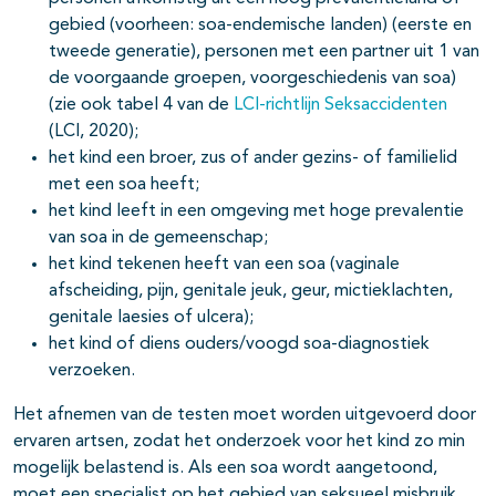
gebied (voorheen: soa-endemische landen) (eerste en
tweede generatie), personen met een partner uit 1 van
de voorgaande groepen, voorgeschiedenis van soa)
(zie ook tabel 4 van de
LCI-richtlijn Seksaccidenten
(LCI, 2020);
het kind een broer, zus of ander gezins- of familielid
met een soa heeft;
het kind leeft in een omgeving met hoge prevalentie
van soa in de gemeenschap;
het kind tekenen heeft van een soa (vaginale
afscheiding, pijn, genitale jeuk, geur, mictieklachten,
genitale laesies of ulcera);
het kind of diens ouders/voogd soa-diagnostiek
verzoeken.
Het afnemen van de testen moet worden uitgevoerd door
ervaren artsen, zodat het onderzoek voor het kind zo min
mogelijk belastend is. Als een soa wordt aangetoond,
moet een specialist op het gebied van seksueel misbruik