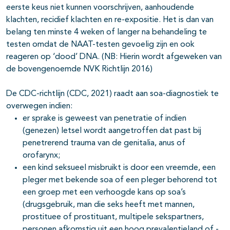
eerste keus niet kunnen voorschrijven, aanhoudende
klachten, recidief klachten en re-expositie. Het is dan van
belang ten minste 4 weken of langer na behandeling te
testen omdat de NAAT-testen gevoelig zijn en ook
reageren op ‘dood’ DNA. (NB: Hierin wordt afgeweken van
de bovengenoemde NVK Richtlijn 2016)
De CDC-richtlijn (CDC, 2021) raadt aan soa-diagnostiek te
overwegen indien:
er sprake is geweest van penetratie of indien
(genezen) letsel wordt aangetroffen dat past bij
penetrerend trauma van de genitalia, anus of
orofarynx;
een kind seksueel misbruikt is door een vreemde, een
pleger met bekende soa of een pleger behorend tot
een groep met een verhoogde kans op soa’s
(drugsgebruik, man die seks heeft met mannen,
prostituee of prostituant, multipele sekspartners,
personen afkomstig uit een hoog prevalentieland of -