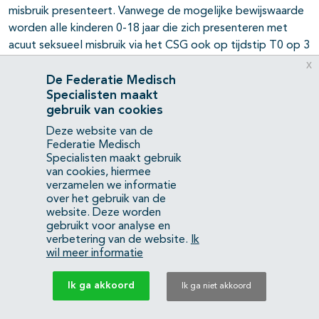
misbruik presenteert. Vanwege de mogelijke bewijswaarde
worden alle kinderen 0-18 jaar die zich presenteren met
acuut seksueel misbruik via het CSG ook op tijdstip T0 op 3
locaties getest op soa’s, in ieder geval op Ng, Ct en Tv.
x
Per casus moet worden afgewogen of de diagnostiek
De Federatie Medisch
Specialisten maakt
wordt uitgebreid naar andere soa’s (Kellog, 2023; NVK,
gebruik van cookies
2016; RCPCH, 2015).
Deze website van de
Federatie Medisch
Tabel 8: Kwaliteitsbeoordeling verschillende testmethoden
Specialisten maakt gebruik
onderverdeeld naar veroorzakend micro-organisme o.b.v.
van cookies, hiermee
de literatuur.
verzamelen we informatie
over het gebruik van de
website. Deze worden
Aandoening/syndroom
Test
Voorkeurste
gebruikt voor analyse en
(verwekker)
verbetering van de website.
Ik
wil meer informatie
Chlamydia-infectie
NAAT*
NAAT*
(Chlamydia trachomatis)
Ik ga akkoord
Ik ga niet akkoord
Gonorroe
NAAT*
NAAT*