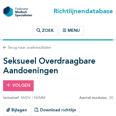
Richtlijnendatabase
t inhoudsopgave
ZOEK
MENU
n binnen deze richtlijn
Terug naar zoekresultaten
les openklappen
Seksueel Overdraagbare
Aandoeningen
VOLGEN
pagina's open- en dichtklappen
Initiatief:
NVDV / NVMM
Aantal modules:
30
pagina's open- en dichtklappen
Bijlagen
Download richtlijn
pagina's open- en dichtklappen