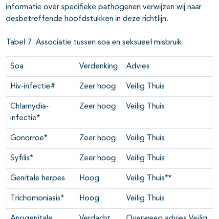
informatie over specifieke pathogenen verwijzen wij naar
desbetreffende hoofdstukken in deze richtlijn.
Tabel 7: Associatie tussen soa en seksueel misbruik.
Soa
Verdenking
Advies
Hiv-infectie#
Zeer hoog
Veilig Thuis
Chlamydia-
Zeer hoog
Veilig Thuis
infectie*
Gonorroe*
Zeer hoog
Veilig Thuis
Syfilis*
Zeer hoog
Veilig Thuis
Genitale herpes
Hoog
Veilig Thuis**
Trichomoniasis*
Hoog
Veilig Thuis
Anogenitale
Verdacht
Overweeg advies Veilig