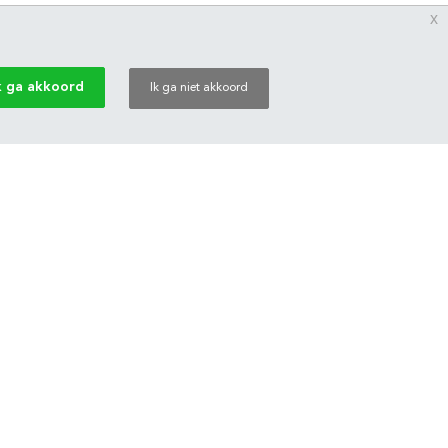
x
k ga akkoord
Ik ga niet akkoord