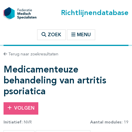
Richtlijnendatabase
t inhoudsopgave
ZOEK
MENU
n binnen deze richtlijn
Terug naar zoekresultaten
Medicamenteuze
les openklappen
behandeling van artritis
psoriatica
VOLGEN
Initiatief:
NVR
Aantal modules:
19