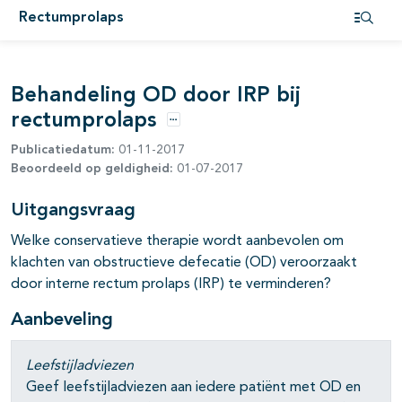
Rectumprolaps
Open i
pagina's open- en dichtklappen
Behandeling OD door IRP bij
rectumprolaps
Opties
Publicatiedatum:
01-11-2017
Beoordeeld op geldigheid:
01-07-2017
Uitgangsvraag
Welke conservatieve therapie wordt aanbevolen om
klachten van obstructieve defecatie (OD) veroorzaakt
door interne rectum prolaps (IRP) te verminderen?
Aanbeveling
Leefstijladviezen
Geef leefstijladviezen aan iedere patiënt met OD en