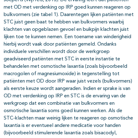
soepel is (Wijffels, 2013). De ervaring leert dat patiënten
met OD met verdenking op IRP goed kunnen reageren op
bulkvormers (zie tabel 1). Daarentegen lijken patiënten met
STC juist geen baat te hebben van bulkvormers waarbij
klachten van opgeblazen gevoel en buikpijn klachten juist
lijken toe te kunnen nemen. Een toename van winderigheid
hierbij wordt vaak door patiënten gemeld. Ondanks
individuele verschillen wordt door de werkgroep
geadviseerd patiënten met STC in eerste instantie te
behandelen met osmotische laxantia (zoals bijvoorbeeld
macrogolen of magnesiumoxide) in tegenstelling tot
patiënten met OD door IRP waar juist vezels (bulkvormers)
als eerste keuze wordt aangeraden. Indien er sprake is van
OD met verdenking op IRP en STC is de ervaring van de
werkgroep dat een combinatie van bulkvormers en
osmotische laxantia soms goed kunnen werken. Als de
STC-klachten maar weinig lijken te reageren op osmotische
laxantia is er eventueel andere medicatie voor handen
(bijvoorbeeld stimulerende laxantia zoals bisacodyl,