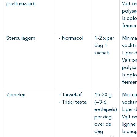
psylliumzaad)
Valt o
polysa
Is opl
fermen
Sterculiagom
- Normacol
1-2 x per
Minima
dag 1
vochti
sachet
L per 
Valt o
polysa
Is opl
fermen
Zemelen
- Tarwekaf
15-30 g
Minima
- Tritici testa
(=3-6
vochti
eetlepels)
L per 
per dag
Valt o
over de
lignine
dag
Is ono