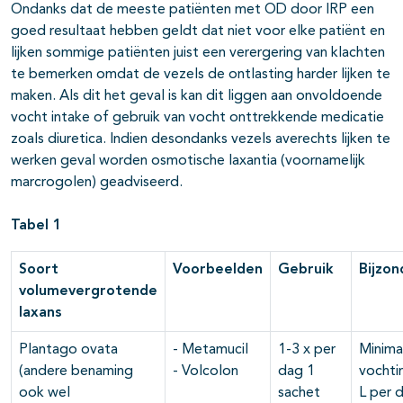
Ondanks dat de meeste patiënten met OD door IRP een
goed resultaat hebben geldt dat niet voor elke patiënt en
lijken sommige patiënten juist een verergering van klachten
te bemerken omdat de vezels de ontlasting harder lijken te
maken. Als dit het geval is kan dit liggen aan onvoldoende
vocht intake of gebruik van vocht onttrekkende medicatie
zoals diuretica. Indien desondanks vezels averechts lijken te
werken geval worden osmotische laxantia (voornamelijk
marcrogolen) geadviseerd.
Tabel 1
Soort
Voorbeelden
Gebruik
Bijzo
volumevergrotende
laxans
Plantago ovata
- Metamucil
1-3 x per
Minima
(andere benaming
- Volcolon
dag 1
vochti
ook wel
sachet
L per 