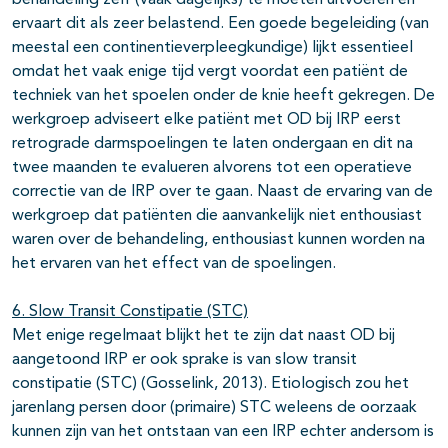
behandeling zelf (vaak dagelijks) te moeten uitvoeren en
ervaart dit als zeer belastend. Een goede begeleiding (van
meestal een continentieverpleegkundige) lijkt essentieel
omdat het vaak enige tijd vergt voordat een patiënt de
techniek van het spoelen onder de knie heeft gekregen. De
werkgroep adviseert elke patiënt met OD bij IRP eerst
retrograde darmspoelingen te laten ondergaan en dit na
twee maanden te evalueren alvorens tot een operatieve
correctie van de IRP over te gaan. Naast de ervaring van de
werkgroep dat patiënten die aanvankelijk niet enthousiast
waren over de behandeling, enthousiast kunnen worden na
het ervaren van het effect van de spoelingen.
6. Slow Transit Constipatie (STC)
Met enige regelmaat blijkt het te zijn dat naast OD bij
aangetoond IRP er ook sprake is van slow transit
constipatie (STC) (Gosselink, 2013). Etiologisch zou het
jarenlang persen door (primaire) STC weleens de oorzaak
kunnen zijn van het ontstaan van een IRP echter andersom is