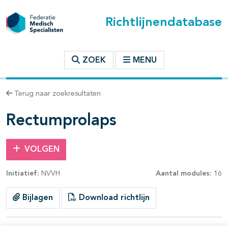
Richtlijnendatabase
t inhoudsopgave
ZOEK
MENU
n binnen deze richtlijn
Terug naar zoekresultaten
les openklappen
Rectumprolaps
VOLGEN
Initiatief:
NVVH
Aantal modules:
16
pagina's open- en dichtklappen
Bijlagen
Download richtlijn
pagina's open- en dichtklappen