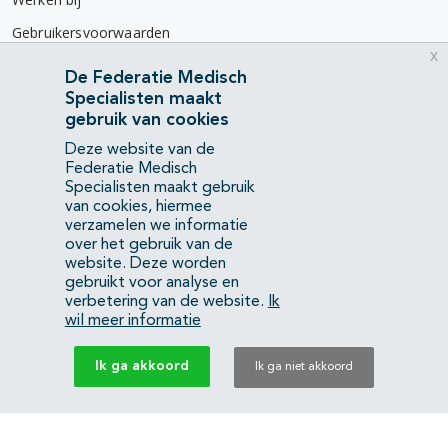
Gebruikersvoorwaarden
x
Privacyverklaring
De Federatie Medisch
Specialisten maakt
Contact
gebruik van cookies
Mercatorlaan 1200
Deze website van de
3528 BL Utrecht
Federatie Medisch
Specialisten maakt gebruik
van cookies, hiermee
(088) 505 34 34
verzamelen we informatie
info@richtlijnendatabase.nl
over het gebruik van de
website. Deze worden
gebruikt voor analyse en
YouTube
LinkedIn
verbetering van de website.
Ik
wil meer informatie
KvK Federatie Medisch Specialisten:
40483480
Ik ga akkoord
Ik ga niet akkoord
Privacyverklaring
Back to top