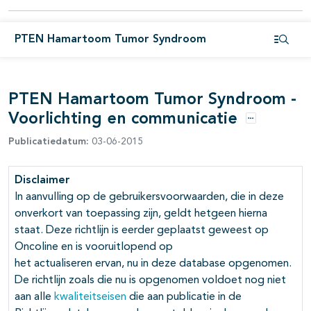
PTEN Hamartoom Tumor Syndroom
pagina's open- en dichtklappen
Open i
PTEN Hamartoom Tumor Syndroom -
pagina's open- en dichtklappen
Voorlichting en communicatie
pagina's open- en dichtklappen
Opties
Publicatiedatum:
03-06-2015
Disclaimer
In aanvulling op de gebruikersvoorwaarden, die in deze
pagina's open- en dichtklappen
onverkort van toepassing zijn, geldt hetgeen hierna
staat. Deze richtlijn is eerder geplaatst geweest op
Oncoline en is vooruitlopend op
het actualiseren ervan, nu in deze database opgenomen.
De richtlijn zoals die nu is opgenomen voldoet nog niet
aan alle
kwaliteitseisen
die aan publicatie in de