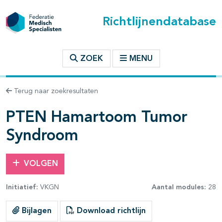
Richtlijnendatabase
t inhoudsopgave
ZOEK
MENU
n binnen deze richtlijn
Terug naar zoekresultaten
les openklappen
PTEN Hamartoom Tumor
Syndroom
VOLGEN
Initiatief:
VKGN
Aantal modules:
28
Bijlagen
Download richtlijn