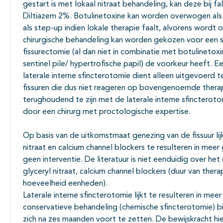
gestart is met lokaal nitraat behandeling, kan deze bij 
Diltiazem 2%. Botulinetoxine kan worden overwogen als 
als step-up indien lokale therapie faalt, alvorens wordt 
chirurgische behandeling kan worden gekozen voor een s
fissurectomie (al dan niet in combinatie met botulinetox
sentinel pile/ hypertrofische papil) de voorkeur heeft. E
laterale interne sfincterotomie dient alleen uitgevoerd t
fissuren die dus niet reageren op bovengenoemde therap
terughoudend te zijn met de laterale interne sfincterot
door een chirurg met proctologische expertise.
Op basis van de uitkomstmaat genezing van de fissuur lij
nitraat en calcium channel blockers te resulteren in me
geen interventie. De literatuur is niet eenduidig over he
glyceryl nitraat, calcium channel blockers (duur van therap
hoeveelheid eenheden).
Laterale interne sfincterotomie lijkt te resulteren in mee
conservatieve behandeling (chemische sfincterotomie) bi
zich na zes maanden voort te zetten. De bewijskracht hie