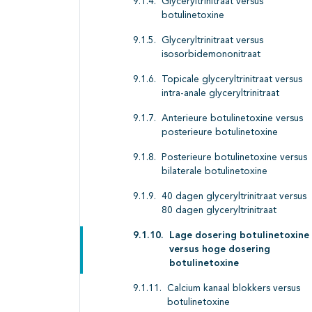
Glyceryltrinitraat versus
botulinetoxine
Glyceryltrinitraat versus
isosorbidemononitraat
Topicale glyceryltrinitraat versus
intra-anale glyceryltrinitraat
Anterieure botulinetoxine versus
posterieure botulinetoxine
Posterieure botulinetoxine versus
bilaterale botulinetoxine
40 dagen glyceryltrinitraat versus
80 dagen glyceryltrinitraat
Lage dosering botulinetoxine
versus hoge dosering
botulinetoxine
Calcium kanaal blokkers versus
botulinetoxine