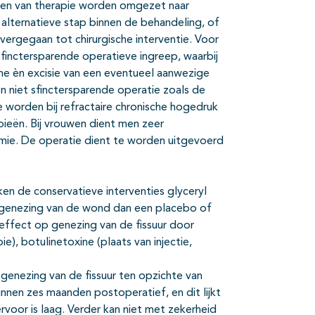
falen van therapie worden omgezet naar
alternatieve stap binnen de behandeling, of
overgegaan tot chirurgische interventie. Voor
finctersparende operatieve ingreep, waarbij
ine èn excisie van een eventueel aanwezige
en niet sfinctersparende operatie zoals de
e worden bij refractaire chronische hogedruk
ieën. Bij vrouwen dient men zeer
omie. De operatie dient te worden uitgevoerd
ken de conservatieve interventies glyceryl
er genezing van de wond dan een placebo of
t effect op genezing van de fissuur door
ie), botulinetoxine (plaats van injectie,
r genezing van de fissuur ten opzichte van
nnen zes maanden postoperatief, en dit lijkt
rvoor is laag. Verder kan niet met zekerheid