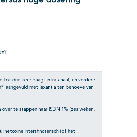
versus hoge dosering
ren?
 tot drie keer daags intra-anaal) en verdere
en*, aangevuld met laxantia ten behoeve van
em over te stappen naar ISDN 1% (zes weken,
inetoxine intersfincterisch (of het