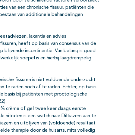
 wordt door verschillende factoren veroorzaakt
ties van een chronische fissuur, patiënten die
oestaan van additionele behandelingen
eetadviezen, laxantia en advies
fissuren, heeft op basis van consensus van de
 blijvende incontinentie. Van belang is goed
erkelijk soepel is en hierbij laagdrempelig
onische fissuren is niet voldoende onderzocht
an te raden noch af te raden. Echter, op basis
le basis bij patiënten met proctologische
2).
 2% crème of gel twee keer daags eerste
e nitraten is een switch naar Diltiazem aan te
azem en uitblijven van (voldoende) resultaat
lde therapie door de huisarts, mits volledig