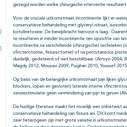
gezegd worden welke chirurgische interventie resulteert 
Voor de cruciale uitkomstmaat incontinentie lijkt er weinig 
conservatieve behandeling met glyceryl nitraat, isosorbi
botulinetoxine. De bewijskracht hiervoor is laag. Daare
Subpagina's open- en dichtklappen
te resulteren in minder incontinentie ten opzichte van lat
incontinentie na verschillende (chirurgische) technieken (
sfincterotomie, fissurectomie) of na percutaneous posteri
Subpagina's open- en dichtklappen
duidelijk, gedateerd of niet beschikbaar. (Arroyo 2004, B
Magdy 2012, Mousavi 2009, Puighari 2010, Youssef 2015
Op basis van de belangrijke uitkomstmaat pijn lijken glyce
blockers, (open en gesloten) laterale interne sfincteroto
zenuwstimulatie geen vermindering van pijn te geven (A
De huidige literatuur maakt het moeilijk een onbetwist a
conservatieve behandeling van fissura ani. Dit komt mede
zeer heterogeen zijn met grote variatie in uitkomstmaten