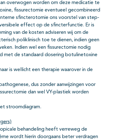
eft kan overwogen worden om deze medicatie te
netoxine, fissurectomie eventueel gecombineerd
nterne sfincterotomie ons voorstel van step-
ersibele effect op de sfincterfunctie. Er is
eming van de kosten adviseren wij om de
terisch poliklinisch toe te dienen, indien geen
weken. Indien wel een fissurectomie nodig
 met de standaard dosering botulinetoxine
aar is wellicht een therapie waarover in de
e pathogenese, dus zonder aanwijzingen voor
issurectomie dan wel VY-plastiek worden
het stroomdiagram.
rgers)
 topicale behandeling heeft verreweg de
Crème wordt hierin doorgaans beter verdragen