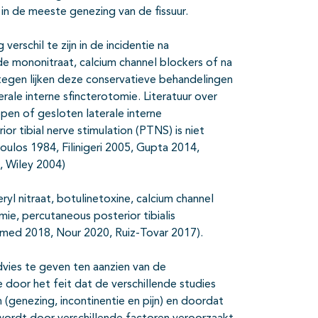
in de meeste genezing van de fissuur.
verschil te zijn in de incidentie na
de mononitraat, calcium channel blockers of na
ntegen lijken deze conservatieve behandelingen
erale interne sfincterotomie. Literatuur over
open of gesloten laterale interne
or tibial nerve stimulation (PTNS) is niet
oulos 1984, Filinigeri 2005, Gupta 2014,
, Wiley 2004)
ryl nitraat, botulinetoxine, calcium channel
mie, percutaneous posterior tibialis
hmed 2018, Nour 2020, Ruiz-Tovar 2017).
dvies te geven ten aanzien van de
 door het feit dat de verschillende studies
 (genezing, incontinentie en pijn) en doordat