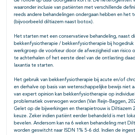
de follow up duur doorgaans kort is. De heterogeniteit
waaronder inclusie van patiënten met verschillende defini
reeds andere behandelingen ondergaan hebben en het t
(bijvoorbeeld diltiazem naast botox).
Het starten met een conservatieve behandeling, naast di
bekkenfysiotherapie / bekkenfysiotherapie bij hogedruk 
werkgroep de voorkeur door de afwezigheid van risico op
te achterhalen of het eerste deel van de ontlasting daadw
laxantia te starten.
Het gebruik van bekkenfysiotherapie bij acute en/of chr
en derhalve op basis van wetenschappelijke bewijs niet a
van expert opinion kan bekkenfysiotherapie op individue
problematiek overwogen worden (Van Reijn-Baggen, 202
Gelet op de bijwerkingen en therapietrouw is Diltiazem
keuze. Zeker indien patiënt eerder behandeld is met lokal
bevelen. Andersom kan na 6 weken behandeling met Dilti
worden geswitcht naar ISDN 1% 5-6 dd. Indien de ingeste