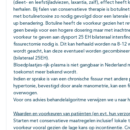
(dieet- en leefstijladviezen, laxantia, zalf), effect he
herhalen. Bij falen van conservatieve therapie is botuli
met botulinetoxine zo nodig gevolgd door een laterale i
up benadering. Botuline heeft de voorkeur gezien het rev
geen bewijs voor een hogere dosering maar met inachtn
voorkeur te geven aan dysport 25 EH bilateraal intersfinc
fissurectomie nodig is. Dit kan herhaald worden na 8-12 
wordt geacht, kan deze eventueel worden gecombineerd
(bilateraal 25EH).
Bloedplaatjes-rijk-plasma is niet gangbaar in Nederland m
toekomst meer bekend wordt.
Indien er sprake is van een chronische fissuur met ander
hypertonie, bevestigd door anale manometrie, kan een f
overwogen.
Voor ons advies behandelalgoritme verwijzen we u naar 
Waarden en voorkeuren van patiënten (en evt. hun verzo
Starten met conservatieve maatregelen inclusief lokale
voorkeur vooral gezien de lage kans op incontinentie. 