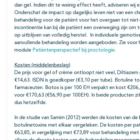
dan gel. Indien dit te weinig effect heeft, adviseren wij 
Onderschat de impact op dagelijks leven niet van een chr
behandeling voor de patiënt voor het overgaan tot niet-
incontinentie kan bij de patiënt een overweging zijn om
op uitblijven van volledig herstel. In individuele gemoti
aanvullende behandeling worden aangeboden. Zie voor 
module
Patiëntenperspectief bij proctologie
.
Kosten (middelenbeslag)
De prijs voor gel of crème ontloopt niet veel, Diltiazem
€14,63. ISDN is goedkoper (€3,10 per tube). Botuline tox
farmaceuten. Botox is per 100 EH verpakt en kost €206,
voor €170,63 (€56,90 per 100EH). In beide producten zit
dus hetzelfde.
In de studie van Samim (2012) werden de kosten van de
botulinetoxine met elkaar vergeleken. De kosten per pa
€63,85, in vergelijking met €73,89 voor behandeling met 