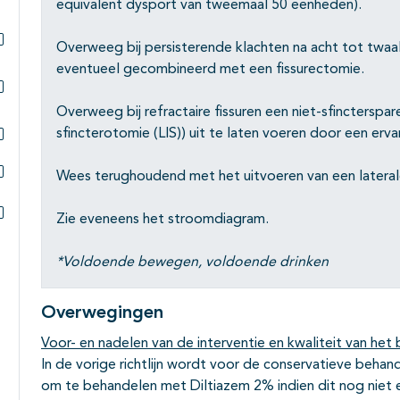
equivalent dysport van tweemaal 50 eenheden).
Overweeg bij persisterende klachten na acht tot twaa
Subpagina's open- en dichtklappen
eventueel gecombineerd met een fissurectomie.
Subpagina's open- en dichtklappen
Overweeg bij refractaire fissuren een niet-sfincterspar
sfincterotomie (LIS)) uit te laten voeren door een erv
Subpagina's open- en dichtklappen
Wees terughoudend met het uitvoeren van een laterale 
Subpagina's open- en dichtklappen
Zie eveneens het stroomdiagram.
Subpagina's open- en dichtklappen
*Voldoende bewegen, voldoende drinken
Overwegingen
Voor- en nadelen van de interventie en kwaliteit van het 
In de vorige richtlijn wordt voor de conservatieve behan
om te behandelen met Diltiazem 2% indien dit nog niet 