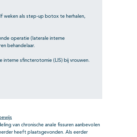
lf weken als step-up botox te herhalen,
ende operatie (laterale interne
aren behandelaar.
interne sfincterotomie (LIS) bij vrouwen.
bewijs
deling van chronische anale fissuren aanbevolen
eerder heeft plaatsgevonden. Als eerder