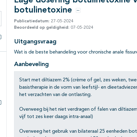
Lage dosering botulinetoxine 
botulinetoxine
Opties
Publicatiedatum:
27-05-2024
eken binnen deze richtlijn
Beoordeeld op geldigheid:
07-05-2024
Uitgangsvraag
Alles openklappen
Wat is de beste behandeling voor chronische anale fissu
Aanbeveling
Start met diltiazem 2% (crème of gel, zes weken, twee
basistherapie in de vorm van leefstijl- en dieetadviez
het verzachten van de ontlasting.
Overweeg bij het niet verdragen of falen van diltiaz
Subpagina's open- en dichtklappen
vijf tot zes keer daags intra-anaal)
Overweeg het gebruik van bilateraal 25 eenheden botul