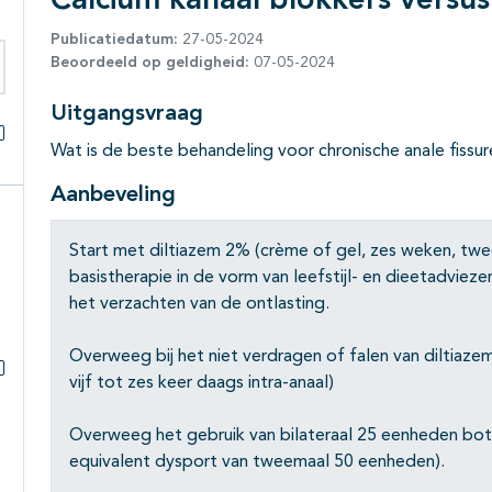
Calcium kanaal blokkers versu
Publicatiedatum:
27-05-2024
Beoordeeld op geldigheid:
07-05-2024
eken binnen deze richtlijn
Uitgangsvraag
Wat is de beste behandeling voor chronische anale fissu
Alles openklappen
Aanbeveling
Start met diltiazem 2% (crème of gel, zes weken, twee
basistherapie in de vorm van leefstijl- en dieetadviez
het verzachten van de ontlasting.
Overweeg bij het niet verdragen of falen van diltiaz
vijf tot zes keer daags intra-anaal)
Subpagina's open- en dichtklappen
Overweeg het gebruik van bilateraal 25 eenheden botul
equivalent dysport van tweemaal 50 eenheden).