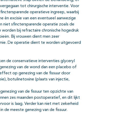
alternatieve stap binnen de behandeling, of
overgegaan tot chirurgische interventie. Voor
finctersparende operatieve ingreep, waarbij
ine èn excisie van een eventueel aanwezige
en niet sfinctersparende operatie zoals de
e worden bij refractaire chronische hogedruk
ieën. Bij vrouwen dient men zeer
omie. De operatie dient te worden uitgevoerd
ken de conservatieve interventies glyceryl
er genezing van de wond dan een placebo of
t effect op genezing van de fissuur door
ie), botulinetoxine (plaats van injectie,
r genezing van de fissuur ten opzichte van
nnen zes maanden postoperatief, en dit lijkt
rvoor is laag. Verder kan niet met zekerheid
in de meeste genezing van de fissuur.