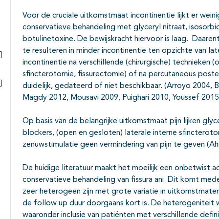
Voor de cruciale uitkomstmaat incontinentie lijkt er weinig 
conservatieve behandeling met glyceryl nitraat, isosorbi
botulinetoxine. De bewijskracht hiervoor is laag. Daare
te resulteren in minder incontinentie ten opzichte van lat
incontinentie na verschillende (chirurgische) technieken (
Subpagina's open- en dichtklappen
sfincterotomie, fissurectomie) of na percutaneous posteri
duidelijk, gedateerd of niet beschikbaar. (Arroyo 2004, B
Subpagina's open- en dichtklappen
Magdy 2012, Mousavi 2009, Puighari 2010, Youssef 2015
Op basis van de belangrijke uitkomstmaat pijn lijken glyce
blockers, (open en gesloten) laterale interne sfincteroto
zenuwstimulatie geen vermindering van pijn te geven (A
De huidige literatuur maakt het moeilijk een onbetwist a
conservatieve behandeling van fissura ani. Dit komt mede
zeer heterogeen zijn met grote variatie in uitkomstmaten
de follow up duur doorgaans kort is. De heterogeniteit
waaronder inclusie van patiënten met verschillende defini