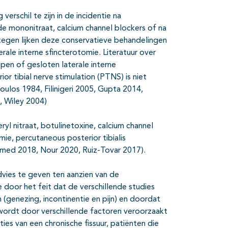
verschil te zijn in de incidentie na
de mononitraat, calcium channel blockers of na
ntegen lijken deze conservatieve behandelingen
erale interne sfincterotomie. Literatuur over
open of gesloten laterale interne
or tibial nerve stimulation (PTNS) is niet
oulos 1984, Filinigeri 2005, Gupta 2014,
, Wiley 2004)
ryl nitraat, botulinetoxine, calcium channel
mie, percutaneous posterior tibialis
hmed 2018, Nour 2020, Ruiz-Tovar 2017).
dvies te geven ten aanzien van de
 door het feit dat de verschillende studies
 (genezing, incontinentie en pijn) en doordat
 wordt door verschillende factoren veroorzaakt
ties van een chronische fissuur, patiënten die