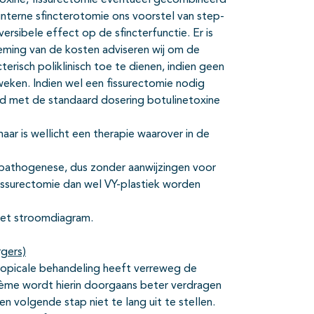
netoxine, fissurectomie eventueel gecombineerd
nterne sfincterotomie ons voorstel van step-
ersibele effect op de sfincterfunctie. Er is
eming van de kosten adviseren wij om de
terisch poliklinisch toe te dienen, indien geen
weken. Indien wel een fissurectomie nodig
 met de standaard dosering botulinetoxine
aar is wellicht een therapie waarover in de
e pathogenese, dus zonder aanwijzingen voor
issurectomie dan wel VY-plastiek worden
het stroomdiagram.
rgers)
 topicale behandeling heeft verreweg de
Crème wordt hierin doorgaans beter verdragen
een volgende stap niet te lang uit te stellen.