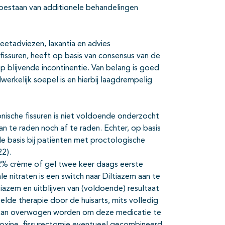
oestaan van additionele behandelingen
eetadviezen, laxantia en advies
fissuren, heeft op basis van consensus van de
 blijvende incontinentie. Van belang is goed
erkelijk soepel is en hierbij laagdrempelig
onische fissuren is niet voldoende onderzocht
an te raden noch af te raden. Echter, op basis
le basis bij patiënten met proctologische
2).
 2% crème of gel twee keer daags eerste
e nitraten is een switch naar Diltiazem aan te
azem en uitblijven van (voldoende) resultaat
lde therapie door de huisarts, mits volledig
eft kan overwogen worden om deze medicatie te