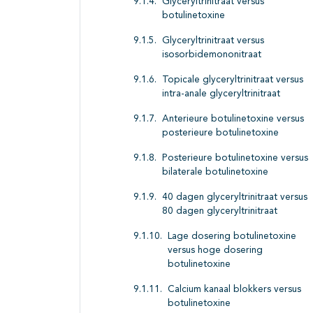
Glyceryltrinitraat versus
botulinetoxine
Glyceryltrinitraat versus
isosorbidemononitraat
Topicale glyceryltrinitraat versus
intra-anale glyceryltrinitraat
Anterieure botulinetoxine versus
posterieure botulinetoxine
Posterieure botulinetoxine versus
bilaterale botulinetoxine
40 dagen glyceryltrinitraat versus
80 dagen glyceryltrinitraat
Lage dosering botulinetoxine
versus hoge dosering
botulinetoxine
Calcium kanaal blokkers versus
botulinetoxine