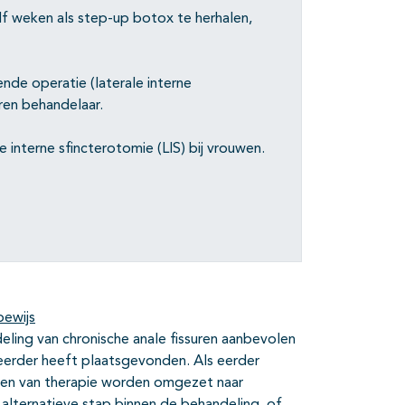
lf weken als step-up botox te herhalen,
ende operatie (laterale interne
aren behandelaar.
interne sfincterotomie (LIS) bij vrouwen.
bewijs
deling van chronische anale fissuren aanbevolen
eerder heeft plaatsgevonden. Als eerder
falen van therapie worden omgezet naar