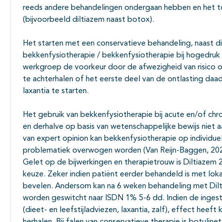
reeds andere behandelingen ondergaan hebben en het t
(bijvoorbeeld diltiazem naast botox).
Het starten met een conservatieve behandeling, naast di
bekkenfysiotherapie / bekkenfysiotherapie bij hogedruk 
werkgroep de voorkeur door de afwezigheid van risico op
te achterhalen of het eerste deel van de ontlasting daadw
laxantia te starten.
Het gebruik van bekkenfysiotherapie bij acute en/of chr
en derhalve op basis van wetenschappelijke bewijs niet a
van expert opinion kan bekkenfysiotherapie op individue
problematiek overwogen worden (Van Reijn-Baggen, 202
Gelet op de bijwerkingen en therapietrouw is Diltiazem
keuze. Zeker indien patiënt eerder behandeld is met lokal
bevelen. Andersom kan na 6 weken behandeling met Dilti
worden geswitcht naar ISDN 1% 5-6 dd. Indien de ingeste
(dieet- en leefstijladviezen, laxantia, zalf), effect he