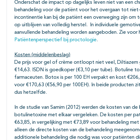
Onderschat de impact op dagelijks leven niet van een chr
behandeling voor de patiënt voor het overgaan tot niet-
incontinentie kan bij de patiënt een overweging zijn om
op uitblijven van volledig herstel. In individuele gemoti
aanvullende behandeling worden aangeboden. Zie voor 
Patiëntenperspectief bij proctologie
.
Kosten (middelenbeslag)
De prijs voor gel of crème ontloopt niet veel, Diltiazem
€14,63. ISDN is goedkoper (€3,10 per tube). Botuline tox
farmaceuten. Botox is per 100 EH verpakt en kost €206,
voor €170,63 (€56,90 per 100EH). In beide producten zit
dus hetzelfde.
In de studie van Samim (2012) werden de kosten van de
botulinetoxine met elkaar vergeleken. De kosten per pa
€63,85, in vergelijking met €73,89 voor behandeling met 
alleen de directe kosten van de behandeling meegenome
additionele behandeling die nodig was voor patiënten di