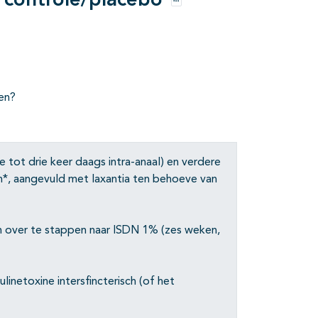
s controle/placebo
Opties
ren?
 tot drie keer daags intra-anaal) en verdere
en*, aangevuld met laxantia ten behoeve van
em over te stappen naar ISDN 1% (zes weken,
inetoxine intersfincterisch (of het