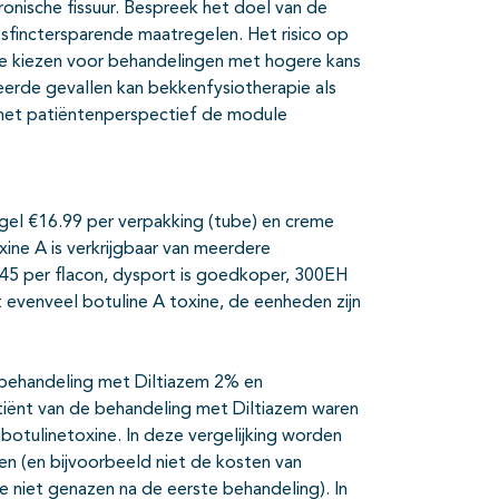
onische fissuur. Bespreek het doel van de
sfinctersparende maatregelen. Het risico op
 te kiezen voor behandelingen met hogere kans
veerde gevallen kan bekkenfysiotherapie als
het patiëntenperspectief de module
 gel €16.99 per verpakking (tube) en creme
ine A is verkrijgbaar van meerdere
45 per flacon, dysport is goedkoper, 300EH
 evenveel botuline A toxine, de eenheden zijn
 behandeling met Diltiazem 2% en
tiënt van de behandeling met Diltiazem waren
botulinetoxine. In deze vergelijking worden
n (en bijvoorbeeld niet de kosten van
e niet genazen na de eerste behandeling). In