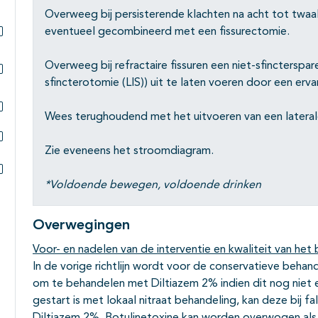
Overweeg bij persisterende klachten na acht tot twaa
eventueel gecombineerd met een fissurectomie.
Subpagina's open- en dichtklappen
Overweeg bij refractaire fissuren een niet-sfincterspar
sfincterotomie (LIS)) uit te laten voeren door een erv
Subpagina's open- en dichtklappen
Wees terughoudend met het uitvoeren van een laterale 
Subpagina's open- en dichtklappen
Zie eveneens het stroomdiagram.
Subpagina's open- en dichtklappen
*Voldoende bewegen, voldoende drinken
Subpagina's open- en dichtklappen
Overwegingen
Voor- en nadelen van de interventie en kwaliteit van het 
In de vorige richtlijn wordt voor de conservatieve behan
om te behandelen met Diltiazem 2% indien dit nog niet 
gestart is met lokaal nitraat behandeling, kan deze bij 