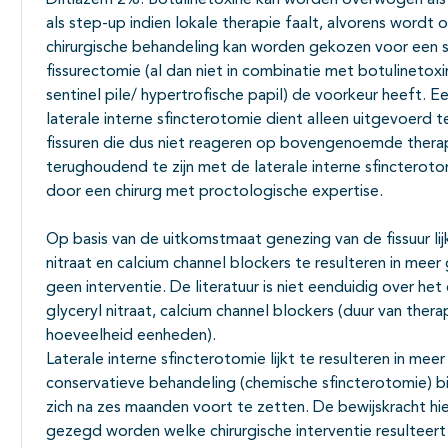
Diltiazem 2%. Botulinetoxine kan worden overwogen als 
als step-up indien lokale therapie faalt, alvorens wordt 
chirurgische behandeling kan worden gekozen voor een s
fissurectomie (al dan niet in combinatie met botulinetox
sentinel pile/ hypertrofische papil) de voorkeur heeft. E
laterale interne sfincterotomie dient alleen uitgevoerd t
fissuren die dus niet reageren op bovengenoemde therap
terughoudend te zijn met de laterale interne sfincterot
door een chirurg met proctologische expertise.
Op basis van de uitkomstmaat genezing van de fissuur lij
nitraat en calcium channel blockers te resulteren in me
geen interventie. De literatuur is niet eenduidig over he
glyceryl nitraat, calcium channel blockers (duur van therap
hoeveelheid eenheden).
Laterale interne sfincterotomie lijkt te resulteren in mee
conservatieve behandeling (chemische sfincterotomie) bi
zich na zes maanden voort te zetten. De bewijskracht hie
gezegd worden welke chirurgische interventie resulteert 