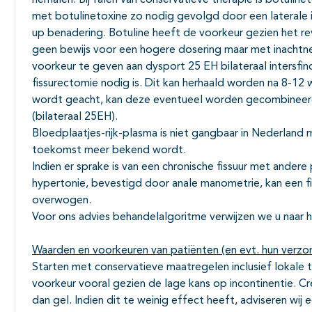
herhalen. Bij falen van conservatieve therapie is botuli
met botulinetoxine zo nodig gevolgd door een laterale i
up benadering. Botuline heeft de voorkeur gezien het rev
geen bewijs voor een hogere dosering maar met inachtn
voorkeur te geven aan dysport 25 EH bilateraal intersfinc
fissurectomie nodig is. Dit kan herhaald worden na 8-12 
wordt geacht, kan deze eventueel worden gecombineerd
(bilateraal 25EH).
Bloedplaatjes-rijk-plasma is niet gangbaar in Nederland m
toekomst meer bekend wordt.
Indien er sprake is van een chronische fissuur met ander
hypertonie, bevestigd door anale manometrie, kan een f
overwogen.
Voor ons advies behandelalgoritme verwijzen we u naar 
Waarden en voorkeuren van patiënten (en evt. hun verzo
Starten met conservatieve maatregelen inclusief lokale
voorkeur vooral gezien de lage kans op incontinentie. 
dan gel. Indien dit te weinig effect heeft, adviseren wij 