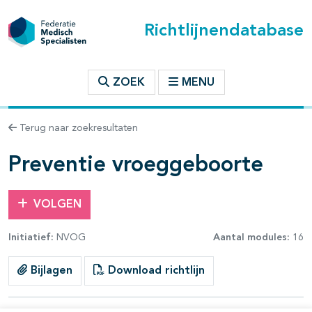
Richtlijnendatabase
t inhoudsopgave
ZOEK
MENU
n binnen deze richtlijn
Terug naar zoekresultaten
Preventie vroeggeboorte
VOLGEN
Initiatief:
NVOG
Aantal modules:
16
Bijlagen
Download richtlijn