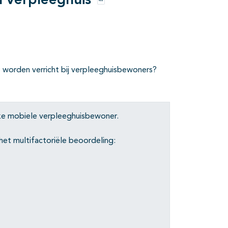
n verpleeghuis
Opties
e worden verricht bij verpleeghuisbewoners?
elke mobiele verpleeghuisbewoner.
het multifactoriële beoordeling: