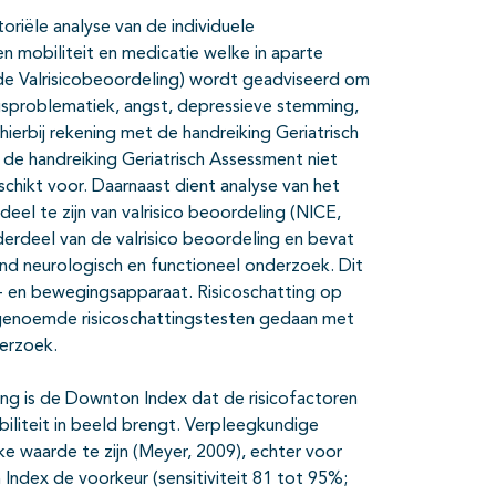
riële analyse van de individuele
en mobiliteit en medicatie welke in aparte
e Valrisicobeoordeling) wordt geadviseerd om
gsproblematiek, angst, depressieve stemming,
ierbij rekening met de handreiking Geriatrisch
e handreiking Geriatrisch Assessment niet
schikt voor. Daarnaast dient analyse van het
rdeel te zijn van valrisico beoordeling (NICE,
derdeel van de valrisico beoordeling en bevat
nd neurologisch en functioneel onderzoek. Dit
- en bewegingsapparaat. Risicoschatting op
genoemde risicoschattingstesten gedaan met
derzoek.
ng is de Downton Index dat de risicofactoren
obiliteit in beeld brengt. Verpleegkundige
jke waarde te zijn (Meyer, 2009), echter voor
Index de voorkeur (sensitiviteit 81 tot 95%;