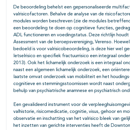
De beoordeling behelst een gepersonaliseerde multifacto
valrisicofactoren. Behalve de analyse van de risicofactor
modules worden beschreven (zie de modules betreffend
een beoordeling te doen op cognitieve functies, gedra
ADL functioneren en voedingstatus. Deze richtlijn houdt h
Assessment van de beroepsvereniging, Verenso. Hoewel d
bedoeld is voor valrisicobeoordeling, is deze hier wel ge
letselrisico en specifiek fractuurrisico een integraal onde
2013). Ook het lichamelijk onderzoek is een integraal on
naast een algemeen lichamelijk onderzoek, een oriëntere
laatste omvat onderzoek van mobiliteit en het houdings
cognitieve en stemmingsstoornissen wordt naast onder
behulp van psychiatrische anamnese en psychiatrisch on
Een gevalideerd instrument voor de verpleeghuisomgevi
valhistorie, risicomedicatie, cognitie, visus, gehoor en m
observatie en inschatting van het valrisico bleek van geli
het inzetten van gerichte interventies heeft de Downton 