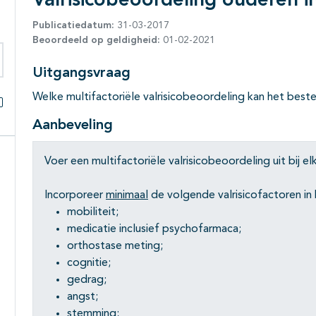
Valrisicobeoordeling ouderen i
Publicatiedatum:
31-03-2017
Beoordeeld op geldigheid:
01-02-2021
Uitgangsvraag
eken binnen deze richtlijn
Welke multifactoriële valrisicobeoordeling kan het best
Alles openklappen
Aanbeveling
Voer een multifactoriële valrisicobeoordeling uit bij 
Incorporeer
minimaal
de volgende valrisicofactoren in 
mobiliteit;
medicatie inclusief psychofarmaca;
orthostase meting;
cognitie;
gedrag;
angst;
stemming;