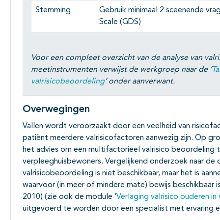
Stemming
Gebruik minimaal 2 sceenende vrag
Scale (GDS)
Voor een compleet overzicht van de analyse van valri
meetinstrumenten verwijst de werkgroep naar de ‘
Ta
valrisicobeoordeling
’ onder aanverwant.
Overwegingen
Vallen wordt veroorzaakt door een veelheid van risicofa
patiënt meerdere valrisicofactoren aanwezig zijn. Op gr
het advies om een multifactorieel valrisico beoordeling te
verpleeghuisbewoners. Vergelijkend onderzoek naar de o
valrisicobeoordeling is niet beschikbaar, maar het is aann
waarvoor (in meer of mindere mate) bewijs beschikbaar is
2010) (zie ook de module ‘
Verlaging valrisico ouderen in
uitgevoerd te worden door een specialist met ervaring e