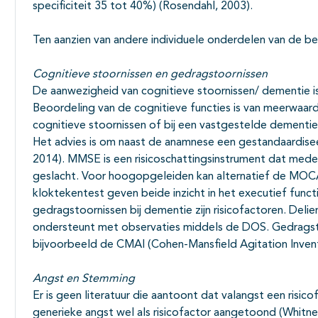
specificiteit 35 tot 40%) (Rosendahl, 2003).
Ten aanzien van andere individuele onderdelen van de be
Cognitieve stoornissen en gedragstoornissen
De aanwezigheid van cognitieve stoornissen/ dementie is 
Beoordeling van de cognitieve functies is van meerwaar
cognitieve stoornissen of bij een vastgestelde dementi
Het advies is om naast de anamnese een gestandaardisee
2014). MMSE is een risicoschattingsinstrument dat mede 
geslacht. Voor hoogopgeleiden kan alternatief de MOC
kloktekentest geven beide inzicht in het executief funct
gedragstoornissen bij dementie zijn risicofactoren. Delier
ondersteunt met observaties middels de DOS. Gedrags
bijvoorbeeld de CMAI (Cohen-Mansfield Agitation Invent
Angst en Stemming
Er is geen literatuur die aantoont dat valangst een risic
generieke angst wel als risicofactor aangetoond (Whit