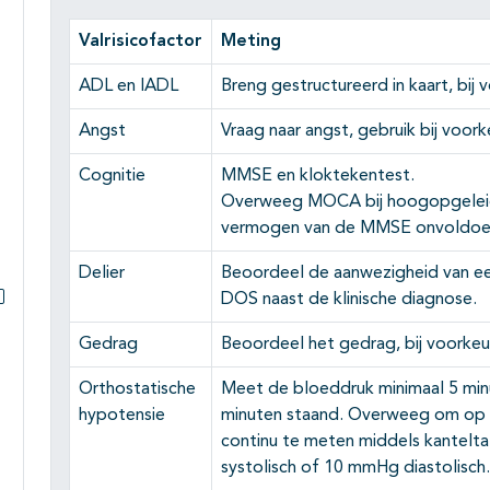
Valrisicofactor
Meting
ADL en IADL
Breng gestructureerd in kaart, bij
Angst
Vraag naar angst, gebruik bij voo
Cognitie
MMSE en kloktekentest.
Overweeg MOCA bij hoogopgeleide
vermogen van de MMSE onvoldoe
Delier
Beoordeel de aanwezigheid van een
DOS naast de klinische diagnose.
Subpagina's open- en dichtklappen
Gedrag
Beoordeel het gedrag, bij voorke
Orthostatische
Meet de bloeddruk minimaal 5 minu
hypotensie
minuten staand. Overweeg om op 4
continu te meten middels kantelt
systolisch of 10 mmHg diastolisch.