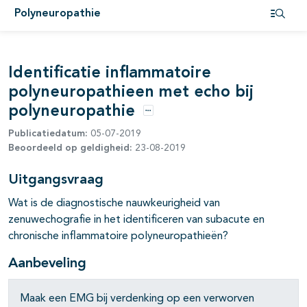
Polyneuropathie
pagina's open- en dichtklappen
Open i
Identificatie inflammatoire
pagina's open- en dichtklappen
polyneuropathieen met echo bij
polyneuropathie
Opties
Publicatiedatum:
05-07-2019
Beoordeeld op geldigheid:
23-08-2019
Uitgangsvraag
Wat is de diagnostische nauwkeurigheid van
zenuwechografie in het identificeren van subacute en
chronische inflammatoire polyneuropathieën?
Aanbeveling
Maak een EMG bij verdenking op een verworven