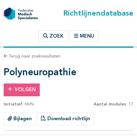
Richtlijnendatabase
t inhoudsopgave
ZOEK
MENU
n binnen deze richtlijn
Terug naar zoekresultaten
les openklappen
Polyneuropathie
VOLGEN
Initiatief:
NVN
Aantal modules:
17
Bijlagen
Download richtlijn
pagina's open- en dichtklappen