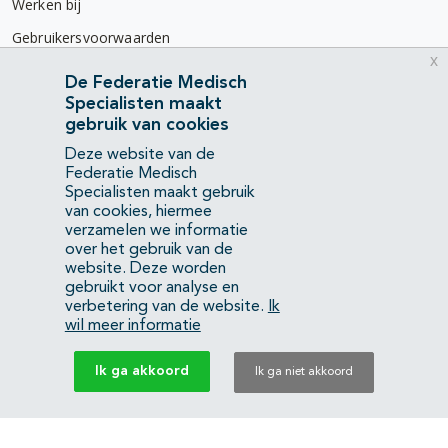
Werken bij
Gebruikersvoorwaarden
x
Privacyverklaring
De Federatie Medisch
Specialisten maakt
Contact
gebruik van cookies
Mercatorlaan 1200
Deze website van de
3528 BL Utrecht
Federatie Medisch
Specialisten maakt gebruik
van cookies, hiermee
(088) 505 34 34
verzamelen we informatie
info@richtlijnendatabase.nl
over het gebruik van de
website. Deze worden
gebruikt voor analyse en
YouTube
LinkedIn
verbetering van de website.
Ik
wil meer informatie
KvK Federatie Medisch Specialisten:
40483480
Ik ga akkoord
Ik ga niet akkoord
Privacyverklaring
Back to top