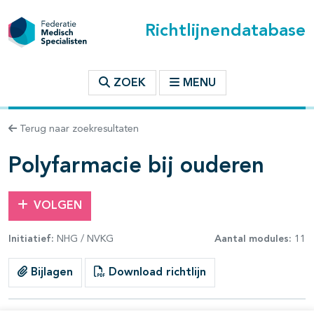
Richtlijnendatabase
t inhoudsopgave
ZOEK
MENU
n binnen deze richtlijn
Terug naar zoekresultaten
les openklappen
Polyfarmacie bij ouderen
VOLGEN
Initiatief:
NHG / NVKG
Aantal modules:
11
pagina's open- en dichtklappen
Bijlagen
Download richtlijn
pagina's open- en dichtklappen