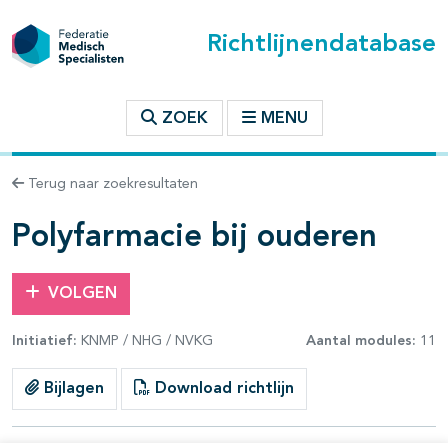
Richtlijnendatabase
t inhoudsopgave
ZOEK
MENU
n binnen deze richtlijn
Terug naar zoekresultaten
les openklappen
Polyfarmacie bij ouderen
VOLGEN
Initiatief:
KNMP / NHG / NVKG
Aantal modules:
11
pagina's open- en dichtklappen
Bijlagen
Download richtlijn
pagina's open- en dichtklappen