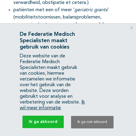
verwardheid, obstipatie et cetera.)
patiënten met een of meer ‘
geriatric giants
’
(mobiliteitstoornissen, balansproblemen,
communicatiestoornissen, geheugenproblemen,
x
psychische stoornissen en incontinentie)
De Federatie Medisch
patiënten met nierfunctieverlies
Specialisten maakt
patiënten met cognitieve beperkingen
gebruik van cookies
patiënten zonder een sociaal netwerk
Deze website van de
patiënten die recent een partner verloren hebben of
Federatie Medisch
Specialisten maakt gebruik
alleenstaand zijn
van cookies, hiermee
patiënten met een lage opleiding of
verzamelen we informatie
laaggeletterdheid
over het gebruik van de
patiënten bij wie de levensverwachting sterk is
website. Deze worden
gebruikt voor analyse en
afgenomen
verbetering van de website.
Ik
wil meer informatie
Voor vaststelling van kwetsbaarheid wordt verwezen naar
Ik ga akkoord
Ik ga niet akkoord
de
LESA Zorg voor kwetsbare ouderen
.
Afspraken over de selectie van specifieke doelgroepen