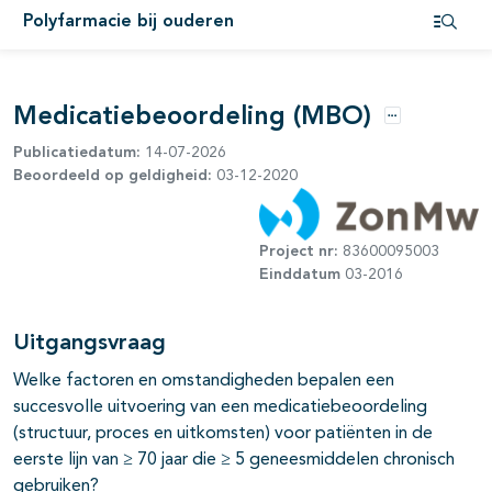
Polyfarmacie bij ouderen
Open i
Medicatiebeoordeling (MBO)
Opties
Publicatiedatum:
14-07-2026
Beoordeeld op geldigheid:
03-12-2020
Project nr:
83600095003
Einddatum
03-2016
Uitgangsvraag
Welke factoren en omstandigheden bepalen een
succesvolle uitvoering van een medicatiebeoordeling
(structuur, proces en uitkomsten) voor patiënten in de
eerste lijn van ≥ 70 jaar die ≥ 5 geneesmiddelen chronisch
gebruiken?