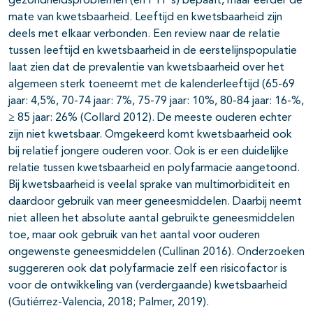
gezondheidsproblemen (en FTP’s) bepaalt, maar eerder de
mate van kwetsbaarheid. Leeftijd en kwetsbaarheid zijn
deels met elkaar verbonden. Een review naar de relatie
tussen leeftijd en kwetsbaarheid in de eerstelijnspopulatie
laat zien dat de prevalentie van kwetsbaarheid over het
algemeen sterk toeneemt met de kalenderleeftijd (65-69
jaar: 4,5%, 70-74 jaar: 7%, 75-79 jaar: 10%, 80-84 jaar: 16-%,
≥ 85 jaar: 26% (Collard 2012). De meeste ouderen echter
zijn niet kwetsbaar. Omgekeerd komt kwetsbaarheid ook
bij relatief jongere ouderen voor. Ook is er een duidelijke
relatie tussen kwetsbaarheid en polyfarmacie aangetoond.
Bij kwetsbaarheid is veelal sprake van multimorbiditeit en
daardoor gebruik van meer geneesmiddelen. Daarbij neemt
niet alleen het absolute aantal gebruikte geneesmiddelen
toe, maar ook gebruik van het aantal voor ouderen
ongewenste geneesmiddelen (Cullinan 2016). Onderzoeken
suggereren ook dat polyfarmacie zelf een risicofactor is
voor de ontwikkeling van (verdergaande) kwetsbaarheid
(Gutiérrez-Valencia, 2018; Palmer, 2019).