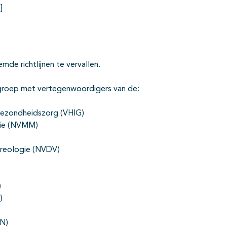
]
de richtlijnen te vervallen.
erkgroep met vertegenwoordigers van de:
 Gezondheidszorg (VHIG)
gie (NVMM)
ereologie (NVDV)
)
)
)
N)