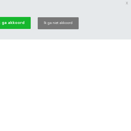
x
k ga akkoord
Ik ga niet akkoord