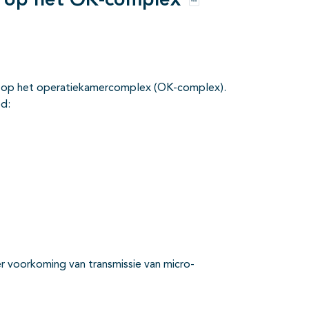
ie op het OK-complex
Opties
len op het operatiekamercomplex (OK-complex).
od:
er voorkoming van transmissie van micro-