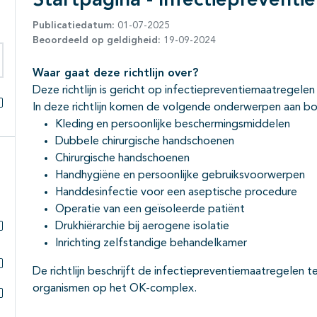
Startpagina - Infectieprevent
Publicatiedatum:
01-07-2025
Beoordeeld op geldigheid:
19-09-2024
Waar gaat deze richtlijn over?
eken binnen deze richtlijn
Deze richtlijn is gericht op infectiepreventiemaatrege
In deze richtlijn komen de volgende onderwerpen aan b
Alles openklappen
Kleding en persoonlijke beschermingsmiddelen
Dubbele chirurgische handschoenen
Chirurgische handschoenen
Handhygiëne en persoonlijke gebruiksvoorwerpen
Handdesinfectie voor een aseptische procedure
Operatie van een geïsoleerde patiënt
Drukhiërarchie bij aerogene isolatie
Subpagina's open- en dichtklappen
Inrichting zelfstandige behandelkamer
De richtlijn beschrijft de infectiepreventiemaatregelen t
Subpagina's open- en dichtklappen
organismen op het OK-complex.
Subpagina's open- en dichtklappen