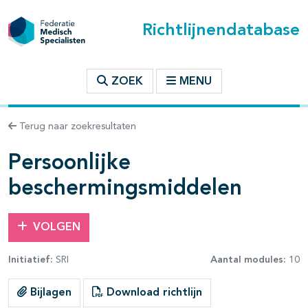
Richtlijnendatabase
t inhoudsopgave
ZOEK
MENU
n binnen deze richtlijn
Terug naar zoekresultaten
les openklappen
Persoonlijke
beschermingsmiddelen
VOLGEN
Initiatief:
SRI
Aantal modules:
10
Bijlagen
Download richtlijn