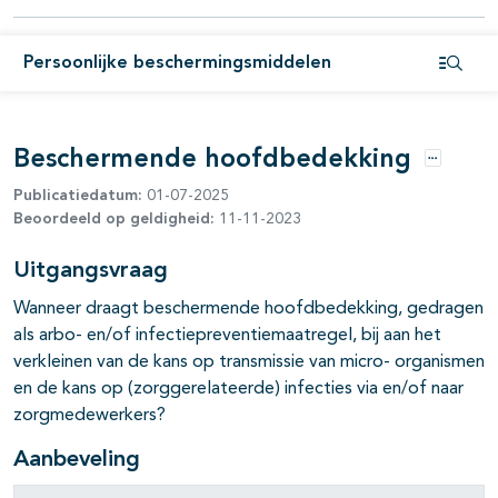
pagina's open- en dichtklappen
Persoonlijke beschermingsmiddelen
Open i
Beschermende hoofdbedekking
Opties
Publicatiedatum:
01-07-2025
Beoordeeld op geldigheid:
11-11-2023
Uitgangsvraag
Wanneer draagt beschermende hoofdbedekking, gedragen
als arbo- en/of infectiepreventiemaatregel, bij aan het
verkleinen van de kans op transmissie van micro- organismen
en de kans op (zorggerelateerde) infecties via en/of naar
zorgmedewerkers?
Aanbeveling