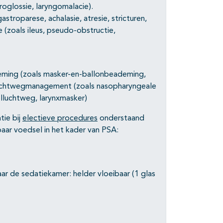
oglossie, laryngomalacie).
troparese, achalasie, atresie, stricturen,
 (zoals ileus, pseudo-obstructie,
ming (zoals masker-en-ballonbeademing,
luchtwegmanagement (zoals nasopharyngeale
lluchtweg, larynxmasker)
tie bij
electieve procedures
onderstaand
baar voedsel in het kader van PSA:
aar de sedatiekamer: helder vloeibaar (1 glas