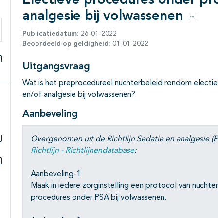
Electieve procedures onder pr
analgesie bij volwassenen
Opties
Publicatiedatum:
26-01-2022
eken binnen deze richtlijn
Beoordeeld op geldigheid:
01-01-2022
Uitgangsvraag
Alles openklappen
Wat is het preprocedureel nuchterbeleid rondom electi
en/of analgesie bij volwassenen?
Aanbeveling
Overgenomen uit de Richtlijn Sedatie en analgesie (P
Subpagina's open- en dichtklappen
Richtlijn - Richtlijnendatabase
:
Subpagina's open- en dichtklappen
Aanbeveling-1
Maak in iedere zorginstelling een protocol van nucht
procedures onder PSA bij volwassenen.