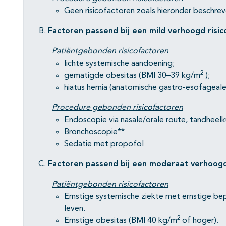
Geen risicofactoren zoals hieronder beschreve
Factoren passend bij een mild verhoogd risic
Patiëntgebonden risicofactoren
lichte systemische aandoening;
2
gematigde obesitas (BMI 30–39 kg/m
);
hiatus hernia (anatomische gastro-esofageale 
Procedure gebonden risicofactoren
Endoscopie via nasale/orale route, tandheel
Bronchoscopie**
Sedatie met propofol
Factoren passend bij een moderaat verhoogd 
Patiëntgebonden risicofactoren
Ernstige systemische ziekte met ernstige bep
leven.
2
Ernstige obesitas (BMI 40 kg/m
of hoger).