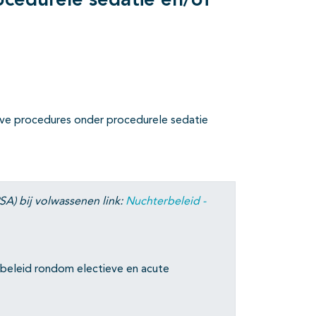
ocedurele sedatie en/of
eve procedures onder procedurele sedatie
SA) bij volwassenen link:
Nuchterbeleid -
erbeleid rondom electieve en acute