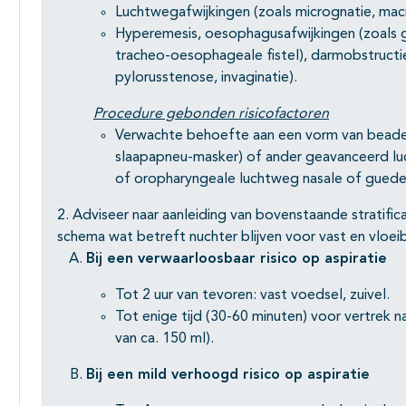
Luchtwegafwijkingen (zoals micrognatie, macr
Hyperemesis, oesophagusafwijkingen (zoals gas
tracheo-oesophageale fistel), darmobstructie
pylorusstenose, invaginatie).
Procedure gebonden risicofactoren
Verwachte behoefte aan een vorm van beade
slaapapneu-masker) of ander geavanceerd 
of oropharyngeale luchtweg nasale of guede
2. Adviseer naar aanleiding van bovenstaande stratifica
schema wat betreft nuchter blijven voor vast en vloei
Bij een verwaarloosbaar risico op aspiratie
Tot 2 uur van tevoren: vast voedsel, zuivel.
Tot enige tijd (30-60 minuten) voor vertrek n
van ca. 150 ml).
Bij een mild verhoogd risico op aspiratie