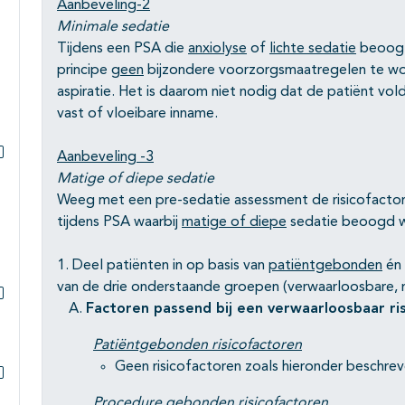
Aanbeveling-2
Minimale sedatie
Tijdens een PSA die
anxiolyse
of
lichte sedatie
beoog
principe
geen
bijzondere voorzorgsmaatregelen te wo
aspiratie. Het is daarom niet nodig dat de patiënt vo
vast of vloeibare inname.
Aanbeveling -3
Subpagina's open- en dichtklappen
Matige of diepe sedatie
Weeg met een pre-sedatie assessment de risicofactor
tijdens PSA waarbij
matige of diepe
sedatie beoogd wor
1. Deel patiënten in op basis van
patiëntgebonden
én
van de drie onderstaande groepen (verwaarloosbare, m
Factoren passend bij een verwaarloosbaar ris
Subpagina's open- en dichtklappen
Patiëntgebonden risicofactoren
Geen risicofactoren zoals hieronder beschreve
Subpagina's open- en dichtklappen
Procedure gebonden risicofactoren