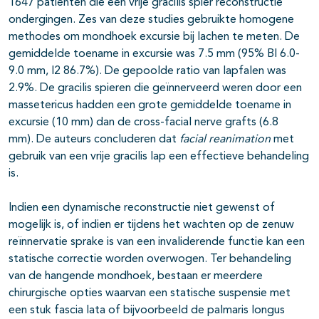
1647 patiënten die een vrije gracilis spier reconstructie
ondergingen. Zes van deze studies gebruikte homogene
methodes om mondhoek excursie bij lachen te meten. De
gemiddelde toename in excursie was 7.5 mm (95% BI 6.0-
9.0 mm, I2 86.7%). De gepoolde ratio van lapfalen was
2.9%. De gracilis spieren die geïnnerveerd weren door een
massetericus hadden een grote gemiddelde toename in
excursie (10 mm) dan de cross-facial nerve grafts (6.8
mm). De auteurs concluderen dat
facial reanimation
met
gebruik van een vrije gracilis lap een effectieve behandeling
is.
Indien een dynamische reconstructie niet gewenst of
mogelijk is, of indien er tijdens het wachten op de zenuw
reïnnervatie sprake is van een invaliderende functie kan een
statische correctie worden overwogen. Ter behandeling
van de hangende mondhoek, bestaan er meerdere
chirurgische opties waarvan een statische suspensie met
een stuk fascia lata of bijvoorbeeld de palmaris longus