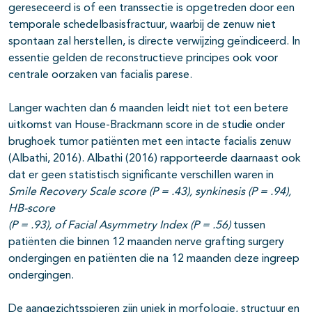
gereseceerd is of een transsectie is opgetreden door een
temporale schedelbasisfractuur, waarbij de zenuw niet
spontaan zal herstellen, is directe verwijzing geïndiceerd. In
essentie gelden de reconstructieve principes ook voor
centrale oorzaken van facialis parese.
Langer wachten dan 6 maanden leidt niet tot een betere
uitkomst van House-Brackmann score in de studie onder
brughoek tumor patiënten met een intacte facialis zenuw
(Albathi, 2016). Albathi (2016) rapporteerde daarnaast ook
dat er geen statistisch significante verschillen waren in
Smile Recovery Scale score (P = .43), synkinesis (P = .94),
HB-score
(P = .93), of Facial Asymmetry Index (P = .56)
tussen
patiënten die binnen 12 maanden nerve grafting surgery
ondergingen en patiënten die na 12 maanden deze ingreep
ondergingen.
De aangezichtsspieren zijn uniek in morfologie, structuur en