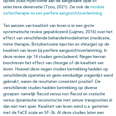
opties zoals myectomie aan de aangedane zijde of
selectieve denervatie (Tzou, 2021). Zie ook de
module
oefentherapie na een perifere aangezichtsverlamming.
Ten aanzien van kwaliteit van leven is er een grote
systematische review gepubliceerd (Luijmes, 2016) over het
effect van verschillende behandelmodaliteiten (medicatie,
mime therapie, Botulinetoxine injecties en chirurgie) op de
kwaliteit van leven bij perifere aangezichtsverlamming. In
deze review zijn 14 studies geïncludeerd. Negen hiervan
beschreven het effect van chirurgie of de kwaliteit van
leven. Hoewel deze negen studies betrekking hadden op
verschillende operaties en geen eenduidige vragenlijst werd
gebruikt, waren de resultaten consistent positief. De
verschillende studies hadden betrekking op diverse
groepen: namelijk flaccid versus non flaccid en statische
versus dynamische reconstructie met zenuw transposities al
dan niet met spier. Kwaliteit van leven werd o.a. gemeten
met de FaCE scale en SF-36. Al deze studies laten een