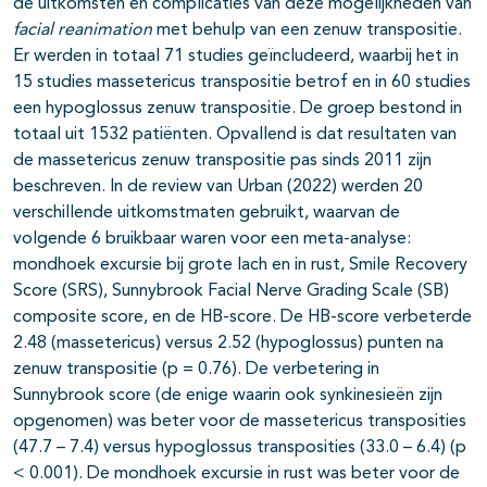
de uitkomsten en complicaties van deze mogelijkheden van
facial reanimation
met behulp van een zenuw transpositie.
Er werden in totaal 71 studies geïncludeerd, waarbij het in
15 studies massetericus transpositie betrof en in 60 studies
een hypoglossus zenuw transpositie. De groep bestond in
totaal uit 1532 patiënten. Opvallend is dat resultaten van
de massetericus zenuw transpositie pas sinds 2011 zijn
beschreven. In de review van Urban (2022) werden 20
verschillende uitkomstmaten gebruikt, waarvan de
volgende 6 bruikbaar waren voor een meta-analyse:
mondhoek excursie bij grote lach en in rust, Smile Recovery
Score (SRS), Sunnybrook Facial Nerve Grading Scale (SB)
composite score, en de HB-score. De HB-score verbeterde
2.48 (massetericus) versus 2.52 (hypoglossus) punten na
zenuw transpositie (p = 0.76). De verbetering in
Sunnybrook score (de enige waarin ook synkinesieën zijn
opgenomen) was beter voor de massetericus transposities
(47.7 – 7.4) versus hypoglossus transposities (33.0 – 6.4) (p
< 0.001). De mondhoek excursie in rust was beter voor de