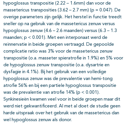
hypoglossus transpositie (2.22 – 1.6mm) dan voor de
massetericus transposities (3.62 – 2.7 mm) (p = 0.047). De
overige parameters zijn gelijk. Het herstel in functie treedt
sneller op na gebruik van de massetericus zenuw versus
hypoglossus zenuw (4.6 – 2.6 maanden) versus (6.3 – 1.3
maanden; p < 0.001). Met een interponaat werd de
reïnnervatie in beide groepen vertraagd. De gepoolde
complicatie ratio was 3% voor de massetericus zenuw
transpositie (o.a. masseter spieratrofie in 1.9%) en 5% voor
de hypoglossus zenuw transpositie (o.a. dysartrie en
dysfagie in 4.1%). Bij het gebruik van een volledige
hypoglossus zenuw was de prevalentie van hemi-tong
atrofie 56% en bij een partiele hypoglossus transpositie
was de prevalentie van atrofie 14% (p < 0.001).
Synkinesieën kwamen veel voor in beide groepen maar dit
werd niet gekwantificeerd. Al met al doet de studie geen
harde uitspraak over het gebruik van de massetericus dan
wel hypoglossus zenuw als donor.