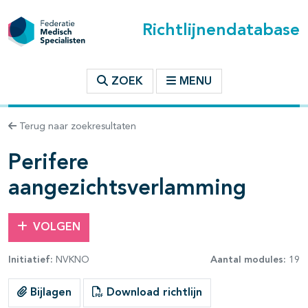
Richtlijnendatabase
t inhoudsopgave
ZOEK
MENU
n binnen deze richtlijn
Terug naar zoekresultaten
les openklappen
Perifere
aangezichtsverlamming
VOLGEN
Initiatief:
NVKNO
Aantal modules:
19
Bijlagen
Download richtlijn