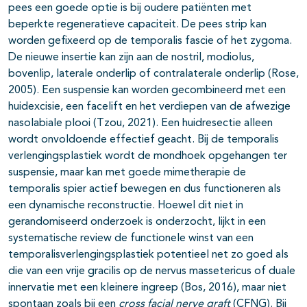
pees een goede optie is bij oudere patiënten met
beperkte regeneratieve capaciteit. De pees strip kan
worden gefixeerd op de temporalis fascie of het zygoma.
De nieuwe insertie kan zijn aan de nostril, modiolus,
bovenlip, laterale onderlip of contralaterale onderlip (Rose,
2005). Een suspensie kan worden gecombineerd met een
huidexcisie, een facelift en het verdiepen van de afwezige
nasolabiale plooi (Tzou, 2021). Een huidresectie alleen
wordt onvoldoende effectief geacht. Bij de temporalis
verlengingsplastiek wordt de mondhoek opgehangen ter
suspensie, maar kan met goede mimetherapie de
temporalis spier actief bewegen en dus functioneren als
een dynamische reconstructie. Hoewel dit niet in
gerandomiseerd onderzoek is onderzocht, lijkt in een
systematische review de functionele winst van een
temporalisverlengingsplastiek potentieel net zo goed als
die van een vrije gracilis op de nervus massetericus of duale
innervatie met een kleinere ingreep (Bos, 2016), maar niet
spontaan zoals bij een
cross facial nerve graft
(CFNG). Bij