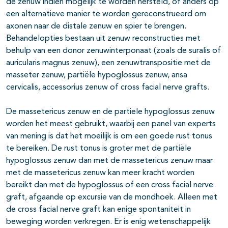
de zenuw indien mogelijk te worden hersteld, of anders op
een alternatieve manier te worden gereconstrueerd om
axonen naar de distale zenuw en spier te brengen.
Behandelopties bestaan uit zenuw reconstructies met
behulp van een donor zenuwinterponaat (zoals de suralis of
auricularis magnus zenuw), een zenuwtranspositie met de
masseter zenuw, partiële hypoglossus zenuw, ansa
cervicalis, accessorius zenuw of cross facial nerve grafts.
De massetericus zenuw en de partiele hypoglossus zenuw
worden het meest gebruikt, waarbij een panel van experts
van mening is dat het moeilijk is om een goede rust tonus
te bereiken. De rust tonus is groter met de partiële
hypoglossus zenuw dan met de massetericus zenuw maar
met de massetericus zenuw kan meer kracht worden
bereikt dan met de hypoglossus of een cross facial nerve
graft, afgaande op excursie van de mondhoek. Alleen met
de cross facial nerve graft kan enige spontaniteit in
beweging worden verkregen. Er is enig wetenschappelijk