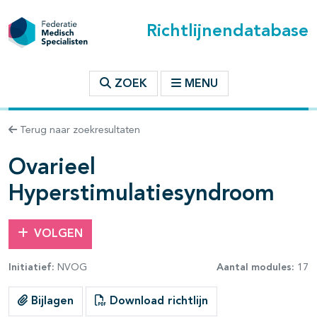
Richtlijnendatabase
t inhoudsopgave
ZOEK
MENU
n binnen deze richtlijn
Terug naar zoekresultaten
Ovarieel
Hyperstimulatiesyndroom
VOLGEN
Initiatief:
NVOG
Aantal modules:
17
Bijlagen
Download richtlijn