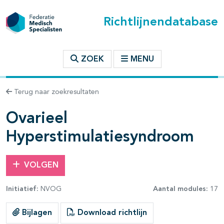
Richtlijnendatabase
t inhoudsopgave
ZOEK
MENU
n binnen deze richtlijn
Terug naar zoekresultaten
Ovarieel
Hyperstimulatiesyndroom
VOLGEN
Initiatief:
NVOG
Aantal modules:
17
Bijlagen
Download richtlijn