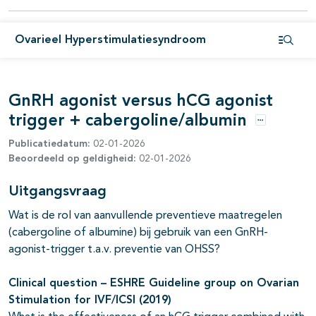
Ovarieel Hyperstimulatiesyndroom
Open i
GnRH agonist versus hCG agonist
trigger + cabergoline/albumin
Opties
Publicatiedatum:
02-01-2026
Beoordeeld op geldigheid:
02-01-2026
Uitgangsvraag
Wat is de rol van aanvullende preventieve maatregelen
(cabergoline of albumine) bij gebruik van een GnRH-
agonist-trigger t.a.v. preventie van OHSS?
Clinical question
– ESHRE Guideline group on
Ovarian
Stimulation for IVF/ICSI
(2019)