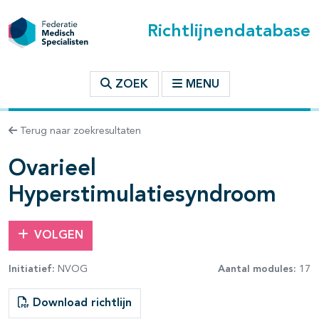
Richtlijnendatabase
t inhoudsopgave
ZOEK
MENU
n binnen deze richtlijn
Terug naar zoekresultaten
Ovarieel
Hyperstimulatiesyndroom
VOLGEN
Initiatief:
NVOG
Aantal modules:
17
Download richtlijn