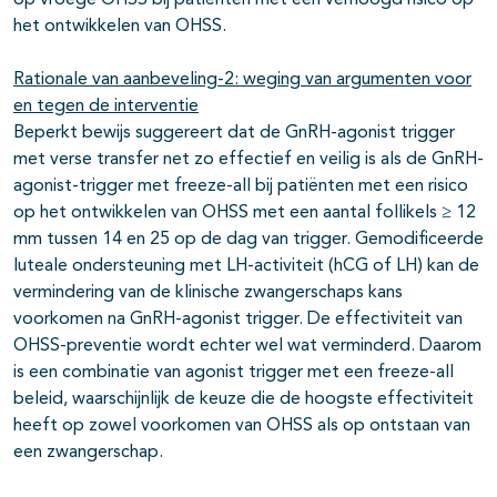
op vroege OHSS bij patiënten met een verhoogd risico op
het ontwikkelen van OHSS.
Rationale van aanbeveling-2: weging van argumenten voor
en tegen de interventie
Beperkt bewijs suggereert dat de GnRH-agonist trigger
met verse transfer net zo effectief en veilig is als de GnRH-
agonist-trigger met freeze-all bij patiënten met een risico
op het ontwikkelen van OHSS met een aantal follikels ≥ 12
mm tussen 14 en 25 op de dag van trigger. Gemodificeerde
luteale ondersteuning met LH-activiteit (hCG of LH) kan de
vermindering van de klinische zwangerschaps kans
voorkomen na GnRH-agonist trigger. De effectiviteit van
OHSS-preventie wordt echter wel wat verminderd. Daarom
is een combinatie van agonist trigger met een freeze-all
beleid, waarschijnlijk de keuze die de hoogste effectiviteit
heeft op zowel voorkomen van OHSS als op ontstaan van
een zwangerschap.