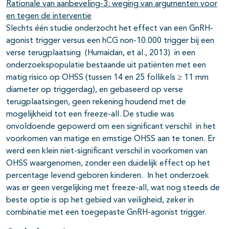
Rationale van aanbeveling-3: weging van argumenten voor
en tegen de interventie
Slechts één studie onderzocht het effect van een GnRH-
agonist trigger versus een hCG non-10.000 trigger bij een
verse terugplaatsing (Humaidan, et al., 2013) in een
onderzoekspopulatie bestaande uit patiënten met een
matig risico op OHSS (tussen 14 en 25 follikels ≥ 11 mm
diameter op triggerdag), en gebaseerd op verse
terugplaatsingen, geen rekening houdend met de
mogelijkheid tot een freeze-all. De studie was
onvoldoende gepowerd om een significant verschil in het
voorkomen van matige en ernstige OHSS aan te tonen. Er
werd een klein niet-significant verschil in voorkomen van
OHSS waargenomen, zonder een duidelijk effect op het
percentage levend geboren kinderen. In het onderzoek
was er geen vergelijking met freeze-all, wat nog steeds de
beste optie is op het gebied van veiligheid, zeker in
combinatie met een toegepaste GnRH-agonist trigger.