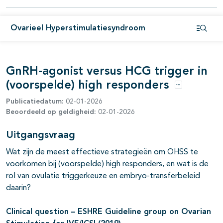
Ovarieel Hyperstimulatiesyndroom
Open i
GnRH-agonist versus HCG trigger in
(voorspelde) high responders
Opties
Publicatiedatum:
02-01-2026
Beoordeeld op geldigheid:
02-01-2026
Uitgangsvraag
Wat zijn de meest effectieve strategieën om OHSS te
voorkomen bij (voorspelde) high responders, en wat is de
rol van ovulatie triggerkeuze en embryo-transferbeleid
daarin?
Clinical question
– ESHRE Guideline group on
Ovarian