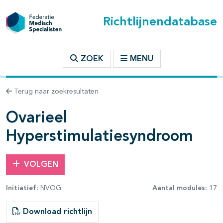
Richtlijnendatabase
t inhoudsopgave
ZOEK
MENU
n binnen deze richtlijn
Terug naar zoekresultaten
Ovarieel
Hyperstimulatiesyndroom
VOLGEN
Initiatief:
NVOG
Aantal modules:
17
Download richtlijn