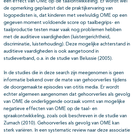
een effect van OME op de taalontwikkeling. Er wordt wel
de opmerking geplaatst dat de praktijkervaring van
logopedisten is, dat kinderen met veelvuldig OME op een
gegeven moment voldoende score op taalbegrips- en
taalproductie testen maar vaak nog problemen hebben
met de auditieve vaardigheden (luistergerichtheid,
discriminatie, luisterhouding). Deze mogelijke achterstand in
auditieve vaardigheden is ook aangetoond in
studieverband, o.a. in de studie van Belussie (2005).
In de studies die in deze search zijn meegenomen is geen
informatie bekend over de mate van gehoorverlies tijdens
de doorgemaakte episodes van otitis media. Er wordt
echter algemeen aangenomen dat gehoorverlies als gevolg
van OME de onderliggende oorzaak vormt van mogelijke
negatieve effecten van OME op de taal- en
spraakontwikkeling, zoals ook beschreven in de studie van
Zumach (2010). Gehoorverlies als gevolg van OME kan
sterk variëren. In een systematic review naar deze associatie