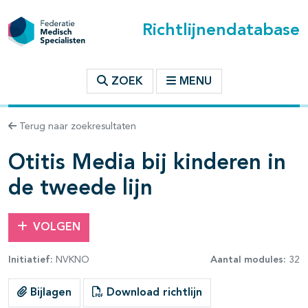
Richtlijnendatabase
t inhoudsopgave
ZOEK
MENU
n binnen deze richtlijn
Terug naar zoekresultaten
les openklappen
Otitis Media bij kinderen in
de tweede lijn
VOLGEN
Initiatief:
NVKNO
Aantal modules:
32
Bijlagen
Download richtlijn