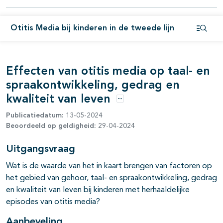
pagina's open- en dichtklappen
pagina's open- en dichtklappen
Otitis Media bij kinderen in de tweede lijn
Open i
pagina's open- en dichtklappen
pagina's open- en dichtklappen
Effecten van otitis media op taal- en
spraakontwikkeling, gedrag en
pagina's open- en dichtklappen
kwaliteit van leven
Opties
pagina's open- en dichtklappen
Publicatiedatum:
13-05-2024
Beoordeeld op geldigheid:
29-04-2024
pagina's open- en dichtklappen
Uitgangsvraag
pagina's open- en dichtklappen
Wat is de waarde van het in kaart brengen van factoren op
het gebied van gehoor, taal- en spraakontwikkeling, gedrag
en kwaliteit van leven bij kinderen met herhaaldelijke
episodes van otitis media?
Aanbeveling