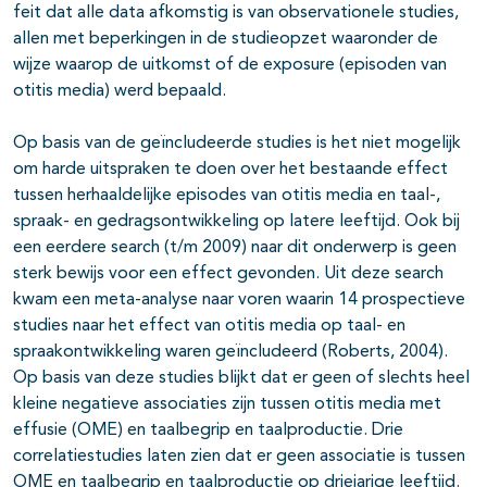
feit dat alle data afkomstig is van observationele studies,
allen met beperkingen in de studieopzet waaronder de
wijze waarop de uitkomst of de exposure (episoden van
otitis media) werd bepaald.
Op basis van de geïncludeerde studies is het niet mogelijk
om harde uitspraken te doen over het bestaande effect
tussen herhaaldelijke episodes van otitis media en taal-,
spraak- en gedragsontwikkeling op latere leeftijd. Ook bij
een eerdere search (t/m 2009) naar dit onderwerp is geen
sterk bewijs voor een effect gevonden. Uit deze search
kwam een meta-analyse naar voren waarin 14 prospectieve
studies naar het effect van otitis media op taal- en
spraakontwikkeling waren geïncludeerd (Roberts, 2004).
Op basis van deze studies blijkt dat er geen of slechts heel
kleine negatieve associaties zijn tussen otitis media met
effusie (OME) en taalbegrip en taalproductie. Drie
correlatiestudies laten zien dat er geen associatie is tussen
OME en taalbegrip en taalproductie op driejarige leeftijd.