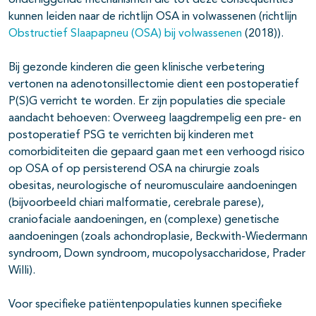
onderliggende mechanismen die tot deze consequenties
kunnen leiden naar de richtlijn OSA in volwassenen (richtlijn
Obstructief Slaapapneu (OSA) bij volwassenen
(2018)).
Bij gezonde kinderen die geen klinische verbetering
vertonen na adenotonsillectomie dient een postoperatief
P(S)G verricht te worden. Er zijn populaties die speciale
aandacht behoeven: Overweeg laagdrempelig een pre- en
postoperatief PSG te verrichten bij kinderen met
comorbiditeiten die gepaard gaan met een verhoogd risico
op OSA of op persisterend OSA na chirurgie zoals
obesitas, neurologische of neuromusculaire aandoeningen
(bijvoorbeeld chiari malformatie, cerebrale parese),
craniofaciale aandoeningen, en (complexe) genetische
aandoeningen (zoals achondroplasie, Beckwith-Wiedermann
syndroom, Down syndroom, mucopolysaccharidose, Prader
Willi).
Voor specifieke patiëntenpopulaties kunnen specifieke