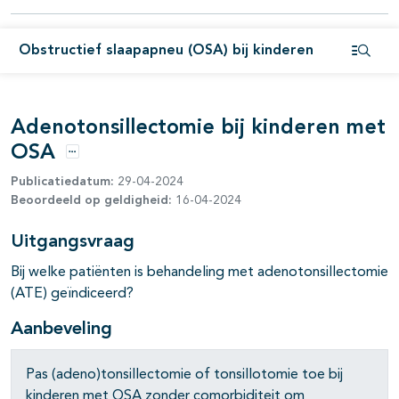
pagina's open- en dichtklappen
Obstructief slaapapneu (OSA) bij kinderen
Open i
Adenotonsillectomie bij kinderen met
pagina's open- en dichtklappen
OSA
Opties
Publicatiedatum:
29-04-2024
Beoordeeld op geldigheid:
16-04-2024
pagina's open- en dichtklappen
Uitgangsvraag
Bij welke patiënten is behandeling met adenotonsillectomie
(ATE) geïndiceerd?
Aanbeveling
Pas (adeno)tonsillectomie of tonsillotomie toe bij
kinderen met OSA zonder comorbiditeit om