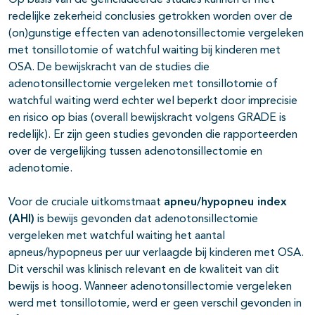
Op basis van de geïncludeerde studies kunnen er met
redelijke zekerheid conclusies getrokken worden over de
(on)gunstige effecten van adenotonsillectomie vergeleken
met tonsillotomie of watchful waiting bij kinderen met
OSA. De bewijskracht van de studies die
adenotonsillectomie vergeleken met tonsillotomie of
watchful waiting werd echter wel beperkt door imprecisie
en risico op bias (overall bewijskracht volgens GRADE is
redelijk). Er zijn geen studies gevonden die rapporteerden
over de vergelijking tussen adenotonsillectomie en
adenotomie.
Voor de cruciale uitkomstmaat
apneu/hypopneu index
(AHI)
is bewijs gevonden dat adenotonsillectomie
vergeleken met watchful waiting het aantal
apneus/hypopneus per uur verlaagde bij kinderen met OSA.
Dit verschil was klinisch relevant en de kwaliteit van dit
bewijs is hoog. Wanneer adenotonsillectomie vergeleken
werd met tonsillotomie, werd er geen verschil gevonden in