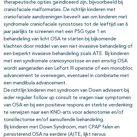
therapeutische opties geïndiceerd zijn, bijvoorbeeld bij
craniofaciale malformaties. De richtlijn kinderen met
craniofaciale aandoeningen beveelt aan om kinderen met
syndromale craniofaciale synostoses tot de leeftijd van 6
jaar jaarlijks te screenen met een PSG type 1 en
behandeling van licht OSA te starten bij bijkomende
klachten door middel van een niet-invasieve behandeling of
een beperkt invasieve behandeling zoals ATE. Bij kinderen
met een syndromale craniosynostose en een ernstig OSA
wordt aangeraden een LeFort III operatie of een monobloc
advancement te overwegen, eventueel in combinatie met
een mandibula advancement.
De richtlijn kinderen met syndroom van Down adviseert bij
ieder regulier follow up consult te vragen naar symptomen
van OSA en bij een positieve respons en sterkte verdenking
te verwijzen naar een KNO-arts voor adenotomie en/of
tonsillectomie en/of aanvullende behandeling.
Bij kinderen met Down Syndroom, met CPAP falen en
persisterend OSA na eerdere (A)TE, lijkt nervus