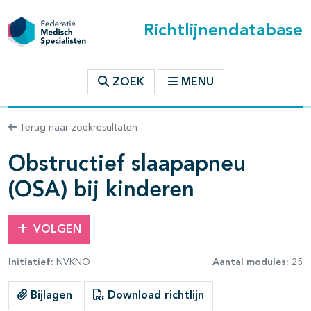
Richtlijnendatabase
t inhoudsopgave
ZOEK
MENU
n binnen deze richtlijn
Terug naar zoekresultaten
les openklappen
Obstructief slaapapneu
(OSA) bij kinderen
VOLGEN
Initiatief:
NVKNO
Aantal modules:
25
pagina's open- en dichtklappen
Bijlagen
Download richtlijn