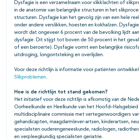
Dysfagie is een verzamelnaam voor slikklachten of slikp
in de anatomie van belangrijke structuren in het slikpro
structuren. Dysfagie kan het gevolg zijn van een hele re
onder andere verslikken, hoesten en kokhalzen. Dysfag
wordt dat ongeveer 6 procent van de bevolking lijdt aan 
dysfagie. Dit stijgt tot boven de 50 procent in het geva
of een beroerte). Dysfagie vormt een belangrijke risico
uitdroging, longontsteking en overlijden.
Voor deze richtlijn is informatie voor patiënten ontwikkeld
Slikproblemen
.
Hoe is de richtlijn tot stand gekomen?
Het initiatief voor deze richtlijn is afkomstig van de N
Oorheelkunde en Heelkunde van het Hoofd–Halsgebied
multidisciplinaire commissie met vertegenwoordigers van
gehandicapten, maagdarmlever-artsen, kinderartsen, neurol
specialisten ouderengeneeskunde, radiologen, radiother
en verpleegkundig specialisten geriatrie.