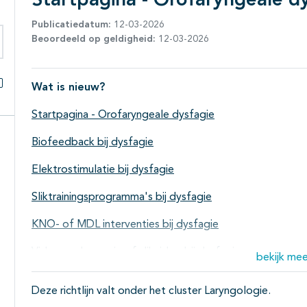
Startpagina - Orofaryngeale d
Publicatiedatum:
12-03-2026
Beoordeeld op geldigheid:
12-03-2026
eken binnen deze richtlijn
Wat is nieuw?
Alles openklappen
Startpagina - Orofaryngeale dysfagie
Biofeedback bij dysfagie
Elektrostimulatie bij dysfagie
Sliktrainingsprogramma's bij dysfagie
KNO- of MDL interventies bij dysfagie
Video-endoscopie of slikvideo bij dysfagie
bekijk mee
Deze richtlijn valt onder het cluster Laryngologie.