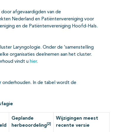
f door afgevaardigden van de
iekten Nederland en Patiëntenvereniging voor
niging en de Patiëntenvereniging Hoofd-Hals.
cluster Laryngologie. Onder de ‘samenstelling
elke organisaties deelnemen aan het cluster.
erhoud vindt u
hier
.
air onderhouden. In de tabel wordt de
sfagie
Geplande
Wijzigingen meest
[2]
eld
herbeoordeling
recente versie