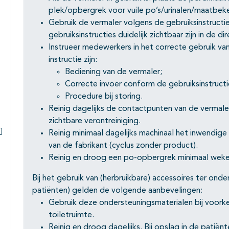
plek/opbergrek voor vuile po’s/urinalen/maatbeke
Gebruik de vermaler volgens de gebruiksinstructi
gebruiksinstructies duidelijk zichtbaar zijn in de 
Instrueer medewerkers in het correcte gebruik van
instructie zijn:
Bediening van de vermaler;
Correcte invoer conform de gebruiksinstructi
Procedure bij storing.
Reinig dagelijks de contactpunten van de vermaler 
zichtbare verontreiniging.
Reinig minimaal dagelijks machinaal het inwendige
Subpagina's open- en dichtklappen
van de fabrikant (cyclus zonder product).
Reinig en droog een po-opbergrek minimaal wekelijk
Bij het gebruik van (herbruikbare) accessoires ter ond
patiënten) gelden de volgende aanbevelingen:
Gebruik deze ondersteuningsmaterialen bij voork
toiletruimte.
Reinig en droog dagelijks. Bij opslag in de patiën