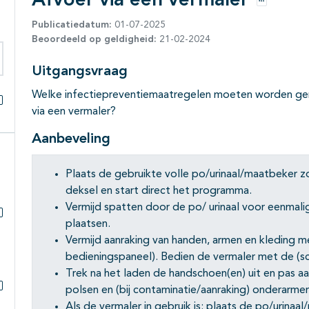
Afvoer via een vermaler
Opties
Publicatiedatum:
01-07-2025
Beoordeeld op geldigheid:
21-02-2024
Uitgangsvraag
eken binnen deze richtlijn
Welke infectiepreventiemaatregelen moeten worden geno
via een vermaler?
Alles openklappen
Aanbeveling
Plaats de gebruikte volle po/urinaal/maatbeker zo 
deksel en start direct het programma.
Vermijd spatten door de po/ urinaal voor eenmalig
plaatsen.
Subpagina's open- en dichtklappen
Vermijd aanraking van handen, armen en kleding m
bedieningspaneel). Bedien de vermaler met de (
Trek na het laden de handschoen(en) uit en pas 
polsen en (bij contaminatie/aanraking) onderarme
Subpagina's open- en dichtklappen
Als de vermaler in gebruik is: plaats de po/urin