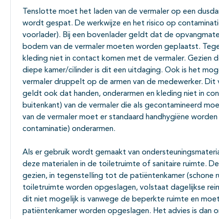
Tenslotte moet het laden van de vermaler op een dusdan
wordt gespat. De werkwijze en het risico op contaminatie
voorlader). Bij een bovenlader geldt dat de opvangmate
bodem van de vermaler moeten worden geplaatst. Tegel
kleding niet in contact komen met de vermaler. Gezien 
diepe kamer/cilinder is dit een uitdaging. Ook is het mog
vermaler druppelt op de armen van de medewerker. Dit v
geldt ook dat handen, onderarmen en kleding niet in c
buitenkant) van de vermaler die als gecontamineerd mo
van de vermaler moet er standaard handhygiëne worden u
contaminatie) onderarmen.
Als er gebruik wordt gemaakt van ondersteuningsmaterial
deze materialen in de toiletruimte of sanitaire ruimte. De
gezien, in tegenstelling tot de patiëntenkamer (schone r
toiletruimte worden opgeslagen, volstaat dagelijkse reinigi
dit niet mogelijk is vanwege de beperkte ruimte en moe
patiëntenkamer worden opgeslagen. Het advies is dan om