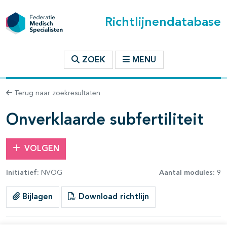
Richtlijnendatabase
t inhoudsopgave
ZOEK
MENU
n binnen deze richtlijn
Terug naar zoekresultaten
Onverklaarde subfertiliteit
VOLGEN
Initiatief:
NVOG
Aantal modules:
9
Bijlagen
Download richtlijn