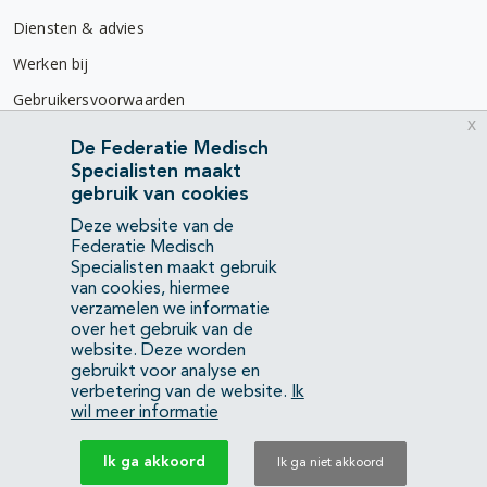
Diensten & advies
Werken bij
Gebruikersvoorwaarden
x
Privacyverklaring
De Federatie Medisch
Specialisten maakt
Contact
gebruik van cookies
Mercatorlaan 1200
Deze website van de
3528 BL Utrecht
Federatie Medisch
Specialisten maakt gebruik
van cookies, hiermee
(088) 505 34 34
verzamelen we informatie
info@richtlijnendatabase.nl
over het gebruik van de
website. Deze worden
gebruikt voor analyse en
YouTube
LinkedIn
verbetering van de website.
Ik
wil meer informatie
KvK Federatie Medisch Specialisten:
40483480
Ik ga akkoord
Ik ga niet akkoord
Privacyverklaring