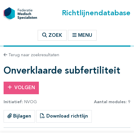
Richtlijnendatabase
t inhoudsopgave
ZOEK
MENU
n binnen deze richtlijn
Terug naar zoekresultaten
Onverklaarde subfertiliteit
VOLGEN
Initiatief:
NVOG
Aantal modules:
9
Bijlagen
Download richtlijn