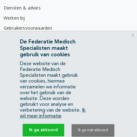
Diensten & advies
Werken bij
Gebruikersvoorwaarden
x
Privacyverklaring
De Federatie Medisch
Specialisten maakt
Contact
gebruik van cookies
Mercatorlaan 1200
Deze website van de
3528 BL Utrecht
Federatie Medisch
Specialisten maakt gebruik
van cookies, hiermee
(088) 505 34 34
verzamelen we informatie
info@richtlijnendatabase.nl
over het gebruik van de
website. Deze worden
gebruikt voor analyse en
YouTube
LinkedIn
verbetering van de website.
Ik
wil meer informatie
KvK Federatie Medisch Specialisten:
40483480
Ik ga akkoord
Ik ga niet akkoord
Privacyverklaring